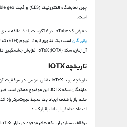
است.
معرفی ioTube v5 در 6 آگوست باعث علاقه مندی به پروژه IoTex شد که دارای یک پل متقابل زنجیره ای جدید با
پالی گان
است (یک 
آن زمان، سکه IoTeX (IOTX) افزایش چشمگیری داشت.
تاریخچه IOTX
تاریخچه برند IoTeX نقش مهمی در 
منبع باز با هدف ایجاد یک محیط غیرمتمرکز راه اند
اعتماد مطمئن ارتباط برقرار کنند.
ب