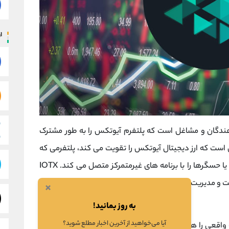
ار
ه دهندگان و مشاغل است که پلتفرم آیوتکس را به طور مشترک
 است که ارز دیجیتال آیوتکس را تقویت می کند، پلتفرمی که
(IoT) مانند دوربین ها یا حسگرها را با برنامه های غیرمتمرکز متصل می کند. IOTX
همچنین می تواند برای پرداخت تراکنش ها، مشارکت و مدیریت شبکه IoTeX و ثبت دستگاه های جدید استفاده
×
به روز بمانید!
آیا می‌خواهید از آخرین اخبار مطلع شوید؟
 محصولات واقعی را هدایت می کند، مانند دوربین های مبتنی بر بلاک