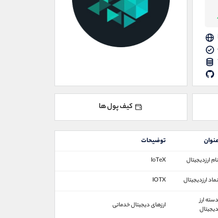
کیف پول ها
نوان
توضیحات
ام ارزدیجیتال
IoTeX
ماد ارزدیجیتال
IOTX
سته ارز
ارزهای دیجیتال خدماتی
یجیتال