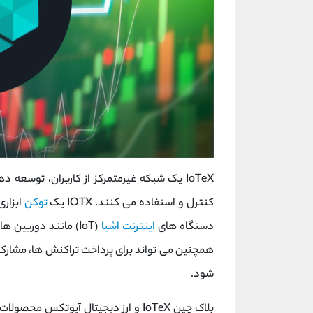
IoTeX یک شبکه غیرمتمرکز از کاربران، توسع
کنترل و استفاده می کنند. IOTX یک
توکن
ابزاری
دستگاه های
اینترنت اشیا
شود.
بلاک چین IoTeX و ارز دیجیتال آیوتکس