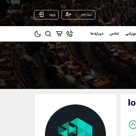
ثبت نام
ورود
پشتیبان فروش
(محسن یزدی)
موزشی
تماس
درباره ما
0
موبایل
09304891085
و
واتساپ
شروع گفتگو
@
تلگرام
@Armteam_admin_103
1
داخلی
103
021-22021030
021-22021040
I
90001030
@alireza.mehrabii
@alirezamehrabi_com
@alirezamehrabi_official