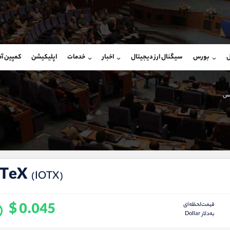
بان فروش
پشتیبان فروش
(فائزه تهرانی)
(ایمان پوراسماعیلی)
ل
بورس
سیگنال ارز دیجیتال
اخبار
خدمات
اپلیکیشن
کمپین آ
09101364784
موبایل
9927779040
شروع گفتگو
واتساپ
شروع گفتگ
@Armteam_admin_104
تلگرام
Armteam_admin_por
کس
104
داخلی
07
oTeX
(IOTX)
$ 0.045
قیمت‌لحظه‌ای
به‌دلار Dollar