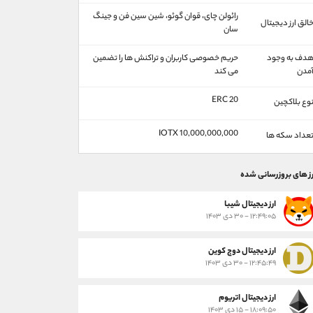
رائولن چای، قوان گوئو، شین‌ سین فن و جینگ
الق ارز دیجیتال
سان
دف به وجود
حریم خصوصی کاربران و تراکنش ها را تضمین
مدن
می کند
ERC 20
وع بلاکچین
10,000,000,000 IOTX
عداد سکه ها
رز های بروزرسانی شده
ارز ديجيتال شیبا
۱۲:۴۹:۰۵ - ۳۰ دی ۱۴۰۳
ارز دیجیتال دوج کوین
۱۲:۴۵:۴۹ - ۳۰ دی ۱۴۰۳
ارز دیجیتال اتریوم
۱۸:۰۹:۵۰ - ۱۵ دی ۱۴۰۳