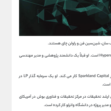
قوان گو همچنین یکی از بنیانگذاران Hyperconnect Lab است. او قبلاً یک دانشمند پژوهشی و مدیر مهندسی
جینگ سان همچنین به عنوان شریک مدیریتی در Sparkland Capital کار می کند. او یک سرمایه گذار LP در
کس، Xinxin Fan یک مهندس ارشد تحقیقات در مرکز تحقیقات و فناوری بوش در آمریکای
یر پروژه در دانشگاه واترلو کار کرده است.