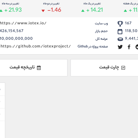
ر در یک هفته
تغییر در یک ماه
تغییر در دو ماه
تغییر در سه ماه
+ 21.93
-1.46
+ 14.21
+ 11
https://www.iotex.io/
167
وب سایت
426,154,567
118,5
حجم بازار
10,000,000,000
9,441,
عرضه کل
https://github.com/iotexproject/
صفحه پروژه در Github
چارت قیمت
تاریخچه قیمت
ع
ن
ن
د
د