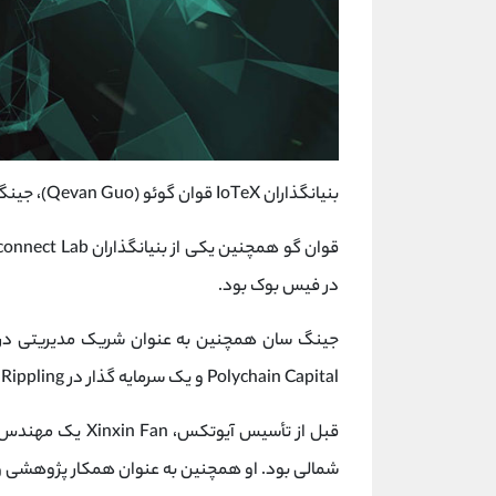
بنیانگذاران IoTeX قوان گوئو (Qevan Guo)، جینگ سان، شین‌سین فن و راولن چای هستند.
در فیس بوک بود.
Polychain Capital و یک سرمایه گذار در Rippling است.
قبل از تأسیس آیوت
شمالی بود. او همچنین به عنوان همکار پژوهشی و مد