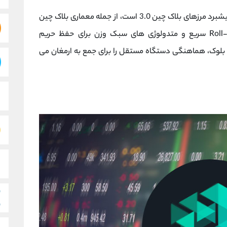
IoTeX در حال توسعه چندین فناوری داخلی برای پیشبرد مرزهای بلاک چین 3.0 است، از جمله معماری بلاک چین
برای محاسبات ناهمگن، سازوکار توافقی Roll-DPoS سریع و متدولوژی های سبک وزن برای حفظ حریم
، بلوک به بلوک، هماهنگی دستگاه مستقل را برای جمع به ارمغان می