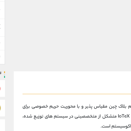
خ
ه
آ
ن
ت
ا
Io یک سیستم بلاک چین مقیاس پذیر و با محوریت حریم خصوصی برای
اینترنت اشیا (IoT) است. علاوه بر این، تیم جهانی IoTeX متشکل از متخصصینی در سیستم‌ های توزیع ‌شده،
ه اکوسیستم است.