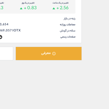
تغییر در یک ساعت
تغییر در یک روز
تغیی
.3
+ 0.83
+ 2.56
رتبه در بازار
03,654
معاملات روزانه
369,057
IOTX
سکه در گردش
صفحات رسمی
معرفی