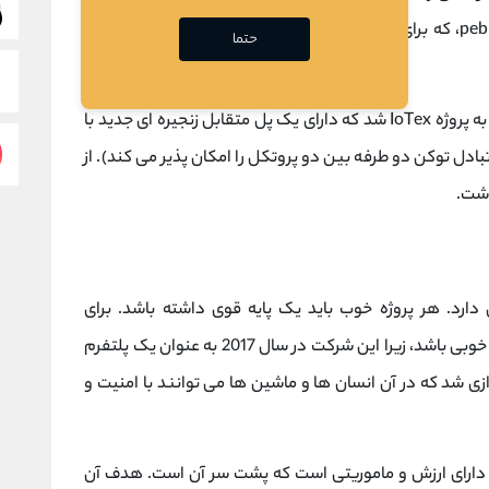
چین نمایشگاه الکترونیک (CES) و گجت pebble geo، که برای بهینه سازی زنجیره تامین در هر بخش ایده آل
حتما
فناوری لایه 2 اتریوم (ETH) که تبادل توکن دو طرفه بین دو پروتکل را امکان پذیر می کند). از
موفقیت آن دارد. هر پروژه خوب باید یک پایه قوی داشته باشد. برای
دارندگان سکه IOTX، این موضوع ممکن است خبر خوبی باشد، زیرا این شرکت در سال 2017 به عنوان یک پلتفرم
ازی شد که در آن انسان ها و ماشین ها می توانند با امنیت و
رخلاف بسیاری از سکه های موجود در بازار، IoTeX دارای ارزش و ماموریتی است که پشت سر آن است. هدف آن