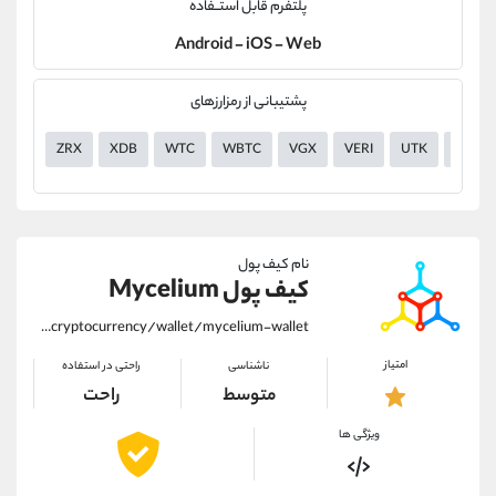
پلتفرم قابل استــفاده
Android - iOS - Web
پشتیبانی از رمزارزهای
ZRX
XDB
WTC
WBTC
VGX
VERI
UTK
USDT
نام کیف پول
کیف پول Mycelium
https://alirezamehrabi.com/cryptocurrency/wallet/mycelium-wallet
امتیاز
ناشناسی
راحتی در استفاده
متوسط
راحت
ویژگی ها