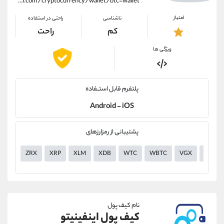
https://alirezamehrabi.com/cryptocurrency/wallet/btc-wallet
امتیاز
ناشناسی
راحتی در استفاده
کم
راحت
ویژگی ها
پلتفرم قابل استــفاده
Android - iOS
پشتیبانی از رمزارزهای
ZRX
XRP
XLM
XDB
WTC
WBTC
VGX
VERI
نام کیف پول
کیف پول اینفینیتو