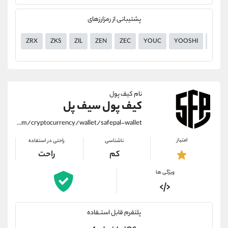
پشتیبانی از رمزارزهای
ZRX
ZKS
ZIL
ZEN
ZEC
YOUC
YOOSHI
YGG
نام کیف پول
کیف پول سیف پل
https://alirezamehrabi.com/cryptocurrency/wallet/safepal-wallet
امتیاز
ناشناسی
راحتی در استفاده
کم
راحت
ویژگی ها
پلتفرم قابل استــفاده