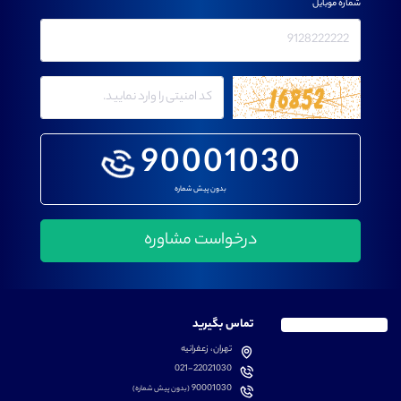
شماره موبایل
90001030
بدون پیش شماره
تماس بگیرید
تهران، زعفرانیه
021-22021030
90001030
(بدون پیش شماره)