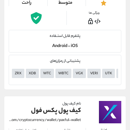
متوسط
راحت
ویژگی ها
پلتفرم قابل استــفاده
Android - iOS
پشتیبانی از رمزارزهای
ZRX
XDB
WTC
WBTC
VGX
VERI
UTK
USDT
نام کیف پول
کیف پول پکس فول
https://alirezamehrabi.com/cryptocurrency/wallet/paxful-wallet