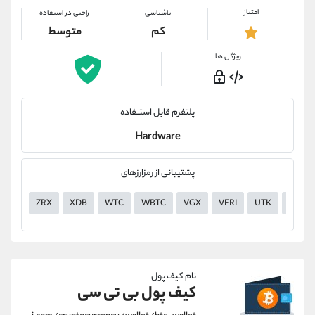
امتیاز
ناشناسی
راحتی در استفاده
کم
متوسط
ویژگی ها
پلتفرم قابل استــفاده
Hardware
پشتیبانی از رمزارزهای
ZRX
XDB
WTC
WBTC
VGX
VERI
UTK
USDT
نام کیف پول
کیف پول بی تی سی