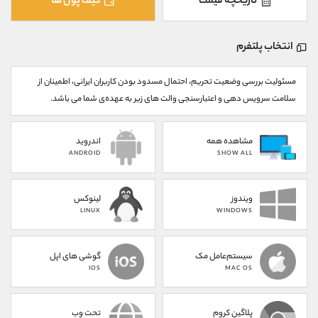
تاریخچه قیمت
کیف پول ها
کانال بله
@alirezamehrabi_official
انتخاب پلتفرم
مسئولیت بررسی وضعیت تحریم، احتمال مسدود بودن کاربران ایرانی، اطمینان از
سلامت سرویس دهی و اعتبارسنجی والت های زیر به عهده‌ی شما می باشد.
مشاهده همه
اندروید
ANDROID
SHOW ALL
ویندوز
لینوکس
LINUX
WINDOWS
سیستم‌عامل مک
گوشی های اپل
IOS
MAC OS
پلاگین کروم
تحت وب