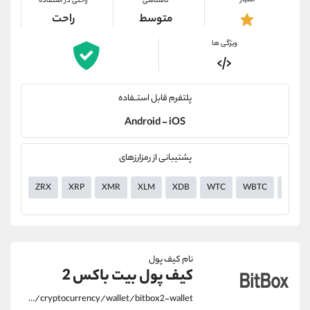
امتیاز
ناشناسی
راحتی در استفاده
متوسط
راحت
ویژگی ها
پلتفرم قابل استــفاده
Android - iOS
پشتیبانی از رمزارزهای
ZRX
XRP
XMR
XLM
XDB
WTC
WBTC
VGX
نام کیف پول
کیف پول بیت باکس 2
https://alirezamehrabi.com/cryptocurrency/wallet/bitbox2-wallet