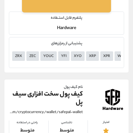
پلتفرم قابل استــفاده
Hardware
پشتیبانی از رمزارزهای
ZRX
ZEC
YOUC
YFI
XYO
XRP
XPR
WILD
نام کیف پول
کیف پول سخت افزاری سیف
پل
https://alirezamehrabi.com/cryptocurrency/wallet/safepal-wallet
امتیاز
ناشناسی
راحتی در استفاده
متوسط
متوسط