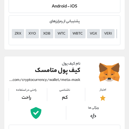
Android - iOS
پشتیبانی از رمزارزهای
ZRX
XYO
XDB
WTC
WBTC
VGX
VERI
UTK
نام کیف پول
کیف پول متامسک
https://alirezamehrabi.com/cryptocurrency/wallet/meta-mask
امتیاز
ناشناسی
راحتی در استفاده
کم
راحت
ویژگی ها