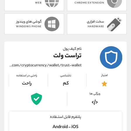
WEB
CHROME EXTENSION
سخت افزاری
گوشی های ویندوز
WINDOWS PHONE
HARDWARE
نام کیف پول
تراست ولت
https://alirezamehrabi.com/cryptocurrency/wallet/trust-wallet
امتیاز
ناشناسی
راحتی در استفاده
کم
راحت
ویژگی ها
پلتفرم قابل استــفاده
Android - iOS