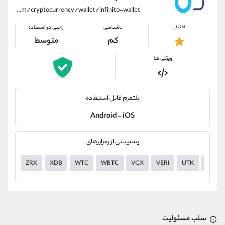
https://alirezamehrabi.com/cryptocurrency/wallet/infinito-wallet
امتیاز
ناشناسی
راحتی در استفاده
کم
متوسط
ویژگی ها
پلتفرم قابل استــفاده
Android - iOS
پشتیبانی از رمزارزهای
ZRX
XDB
WTC
WBTC
VGX
VERI
UTK
USDT
سلب مسئولیت