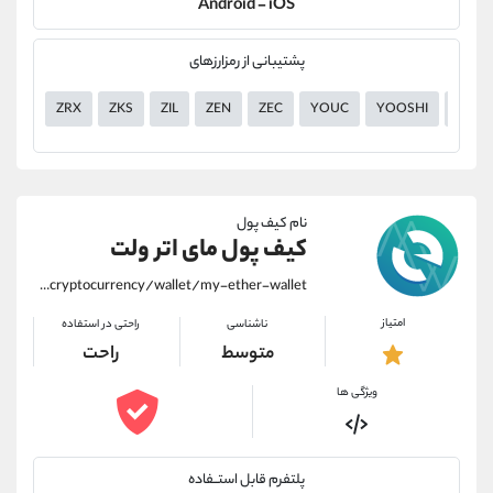
Android - iOS
پشتیبانی از رمزارزهای
ZRX
ZKS
ZIL
ZEN
ZEC
YOUC
YOOSHI
YGG
نام کیف پول
کیف پول مای اتر ولت
https://alirezamehrabi.com/cryptocurrency/wallet/my-ether-wallet
امتیاز
ناشناسی
راحتی در استفاده
متوسط
راحت
ویژگی ها
پلتفرم قابل استــفاده