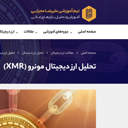
پشتیبان فروش
پشتی
(محسن یزدی)
صفحه اصلی
دوره‌های آموزشی
مقالات
ارز دیجیتا
موبایل
09304891085
موبایل
واتساپ
شروع گفتگو
واتساپ
تلگرام
@Armteam_admin_103
تلگرام
صفحه اصلی
مقالات ارز دیجیتال
تحلیل ارز دیجیتال
تحلیل ارز دیجی
داخلی
103
داخلی
تحلیل ارز دیجیتال مونرو (XMR)
اطلاعات تماس
(دفتر فروش)
تلفن
تلفن
بدون پیش شماره
اینستاگرام
کانال تلگرام
کانال بله