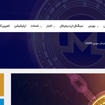
بان فروش
پشتیبان فروش
(فائزه تهرانی)
(یوسف فرخنده)
ل
بورس
سیگنال ارز دیجیتال
اخبار
خدمات
اپلیکیشن
کمپین آ
09101364784
موبایل
9194198792
شروع گفتگو
واتساپ
شروع گفتگ
@Armteam_admin_104
تلگرام
Armteam_admin_33
تال مونرو (XMR)
104
داخلی
8