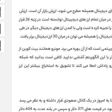
های دیجیتال همیشه مطرح می شود، ارزش بازار آن است. ارزش
بازار مونرو حدودا 5.5 میلیارد دلار است و از این نظر در میان تمام ارز های دیجییتال توانسته است در رتبه 26 قرار
 را تجربه کرده است ولی با آمدن ارز های دیجیتال دیگر، در طی
یشه می توان در میان 30 ارز دیجیتال برتر یافت.
یتمی است که از آن بهره می برد. مونرو همانند بیت کوین از
ر با این الگوریتم آشنایی ندارید کافی است بدانید که شبکه
و پاداش اعطا می کند تا تشویق به استخراج بیشتر این ارز
ند قیمت ارز دیجیتال XMR از مارس سال 2020 تا به امروز در یک کانال صعودی قرار داشته و به نظر می رسد
حفظ این کانال می تواند مونرو را به اهداف بالای خود در قیمت های 371 دلار و سپس در بلند مدت به 604 دلار