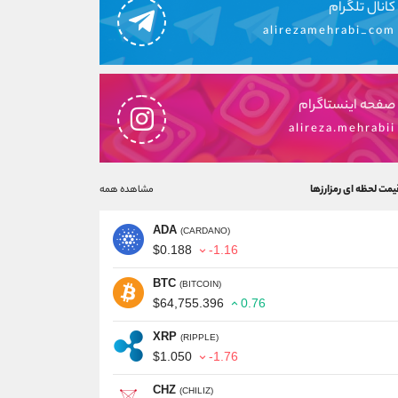
کانال تلگرام
alirezamehrabi_com
صفحه اینستاگرام
alireza.mehrabii
یمت لحظه ای رمزارزها
مشاهده همه
ADA
(CARDANO)
$0.188
-1.16
BTC
(BITCOIN)
$64,755.396
0.76
XRP
(RIPPLE)
$1.050
-1.76
CHZ
(CHILIZ)