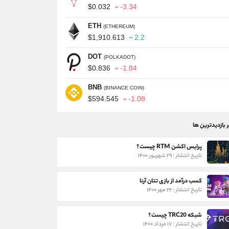
$0.032
-3.34
ETH
(ETHEREUM)
$1,910.613
2.2
DOT
(POLKADOT)
$0.836
-1.84
BNB
(BINANCE COIN)
$594.545
-1.08
ر بازدیدترین ها
پرایس اکشن RTM چیست؟
تاریخ انتشار : ۲۹ شهریور ۱۴۰۰
کسب درآمد از بازی تتان آرنا
تاریخ انتشار : ۲۲ مهر ۱۴۰۰
شبکه TRC20 چیست؟
تاریخ انتشار : ۱۷ مرداد ۱۴۰۰