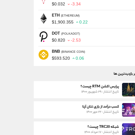
$0.032
-3.34
ETH
(ETHEREUM)
$1,900.355
0.22
DOT
(POLKADOT)
$0.820
-2.53
BNB
(BINANCE COIN)
$593.520
0.06
ر بازدیدترین ها
پرایس اکشن RTM چیست؟
تاریخ انتشار : ۲۹ شهریور ۱۴۰۰
کسب درآمد از بازی تتان آرنا
تاریخ انتشار : ۲۲ مهر ۱۴۰۰
شبکه TRC20 چیست؟
تاریخ انتشار : ۱۷ مرداد ۱۴۰۰