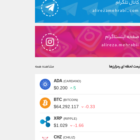
کانال تلگرام
alirezamehrabi_com
صفحه اینستاگرام
alireza.mehrabii
یمت لحظه ای رمزارزها
مشاهده همه
ADA
(CARDANO)
$0.200
5
BTC
(BITCOIN)
$64,292.117
-0.33
XRP
(RIPPLE)
$1.029
-1.66
CHZ
(CHILIZ)