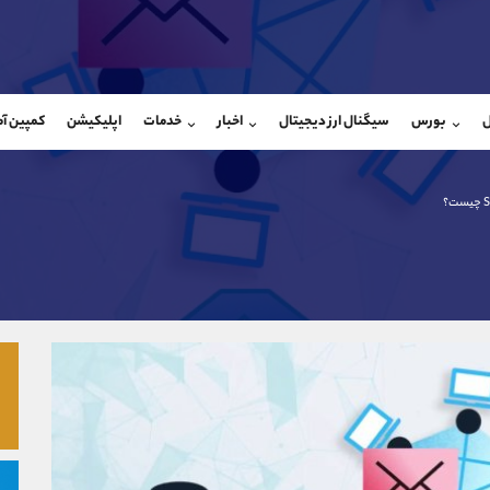
بان فروش
پشتیبان فروش
(محسن یزدی)
(ایمان پوراسماعیلی)
ل
بورس
سیگنال ارز دیجیتال
اخبار
خدمات
اپلیکیشن
کمپین آ
09304891085
موبایل
9927779040
شروع گفتگو
واتساپ
شروع گفتگ
@Armteam_admin_103
تلگرام
Armteam_admin_por
103
داخلی
07