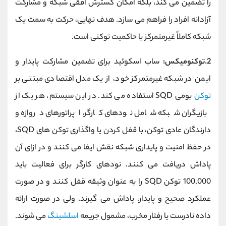
را تضمین می‌ کند، بلکه امکان گسترش افقی شبکه و مشارکت
آزادانه افراد را فراهم می ‌سازد. هدف نهایی، حرکت به سمت یک
شبکه کاملاً غیرمتمرکز با حاکمیت توکنی است.
2.توکنومیکس:
ساب ‌اسکوئید برای تضمین مشارکت پایدار و
ایمن در شبکه غیرمتمرکز خود، از یک مدل اقتصادی مبتنی بر
توکن
بومی SQD استفاده می ‌کند. در این سیستم، هر یک از
بازیگران شبکه شامل نودهای کارگر، اپراتورهای دروازه و
دارندگان عادی توکن، با قفل کردن یا واگذاری توکن ‌های SQD،
در حفظ امنیت و پایداری شبکه نقش ایفا می‌ کنند و در ازای آن
پاداش دریافت می‌ کنند. نودهای کارگر برای فعالیت باید
100,000 توکن SQD را به عنوان وثیقه قفل کنند و در صورت
عملکرد صحیح و پایدار، پاداش می‌ گیرند، ولی در صورت ارائه
داده نادرست یا رفتار مخرب، مشمول جریمه
اسلشینگ
می ‌شوند.