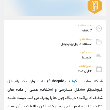
موبایل
09101364784
واتساپ
شروع گفتگو
تلگرام
@Armteam_admin_104
داخلی
104
زمان مطالعه
7 دقیقه
پشتیبان فروش
(ایمان پوراسماعیلی)
دسته بندی
موبایل
09927779040
اصطلاحات بازار ارز دیجیتال
واتساپ
شروع گفتگو
سطح آموزش
تلگرام
@Armteam_admin_por
متوسط
داخلی
107
تاریخ انتشار
۱۲ آبان ۱۴۰۴
اطلاعات تماس
(دفتر فروش)
شبکه
ساب ‌اسکوئید
(Subsquid)
به عنوان یک راه ‌حل
تلفن
021-22021030
تلفن
021-22021040
غیرمتمرکز، مشکل دسترسی و استفاده عملی از داده ‌های
بدون پیش شماره
90001030
شفاف اما پراکنده در بلاک چین ‌ها را برطرف می‌ کند. درست مانند
اینستاگرام
@alireza.mehrabii
کانال تلگرام
@alirezamehrabi_com
کتابخانه ‌ای عظیم اما بی‌ نظم که یافتن اطلاعات در آن بسیار