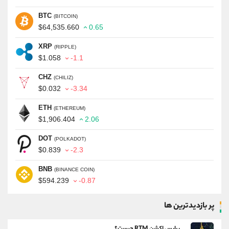
BTC
(BITCOIN)
$64,535.660
0.65
XRP
(RIPPLE)
$1.058
-1.1
CHZ
(CHILIZ)
$0.032
-3.34
ETH
(ETHEREUM)
$1,906.404
2.06
DOT
(POLKADOT)
$0.839
-2.3
BNB
(BINANCE COIN)
$594.239
-0.87
پر بازدیدترین ها