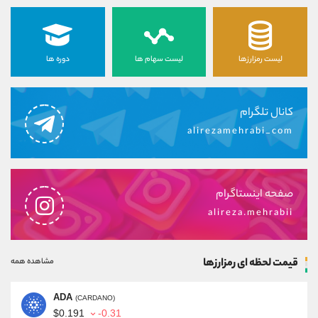
لیست رمزارزها
لیست سهام ها
دوره ها
کانال تلگرام
alirezamehrabi_com
صفحه اینستاگرام
alireza.mehrabii
قیمت لحظه ای رمزارزها
مشاهده همه
ADA
(CARDANO)
$0.191
-0.31