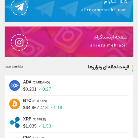
کانال تلگرام
alirezamehrabi_com
صفحه اینستاگرام
alireza.mehrabii
قیمت لحظه ای رمزارزها
مشاهده همه
ADA
(CARDANO)
$0.201
0.27
BTC
(BITCOIN)
$64,967.418
1.19
XRP
(RIPPLE)
$1.035
1.53
CHZ
(CHILIZ)