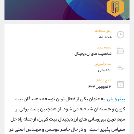
موبایل
09101364784
واتساپ
شروع گفتگو
تلگرام
@Armteam_admin_104
داخلی
104
زمان مطالعه
4 دقیقه
پشتیبان فروش
(یوسف فرخنده)
دسته بندی
موبایل
09194198792
شخصیت های ارز دیجیتال
واتساپ
شروع گفتگو
سطح آموزش
تلگرام
@Armteam_admin_33
مقدماتی
داخلی
118
تاریخ انتشار
۳ فروردین ۱۴۰۴
اطلاعات تماس
(دفتر فروش)
پیتر وایلی
، به عنوان یکی از فعال ترین توسعه دهندگان بیت
تلفن
021-22021030
تلفن
021-22021040
کوین و هسته آن شناخته می شود. او همچنین پشت برخی از
بدون پیش شماره
90001030
مهم ترین بروزرسانی های ارز دیجیتال بیت کوین، از جمله راه حل
اینستاگرام
@alireza.mehrabii
کانال تلگرام
@alirezamehrabi_com
مقیاس پذیری است. او در حال حاضر موسس و مهندس اصلی در