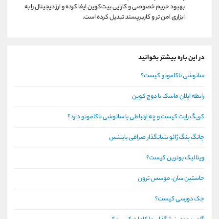
بهبود حریم خصوصی و کارایی بیت‌کوین ایفا کرده و ارز دیجیتال را به
ابزاری امن ‌تر و کاربرپسند تبدیل کرده است.
در این باره بیشتر بخوانید
ساتوشی ناکاموتو کیست؟
رابطه ایلان ماسک با دوج کوین
کریگ رایت کیست و چه ارتباطی با ساتوشی ناکاموتو دارد؟
چانگ پنگ ژائو بنیانگذار صرافی بایننس
ویتالیک بوترین کیست؟
جاستین سان، موسس ترون
جک دورسی کیست؟