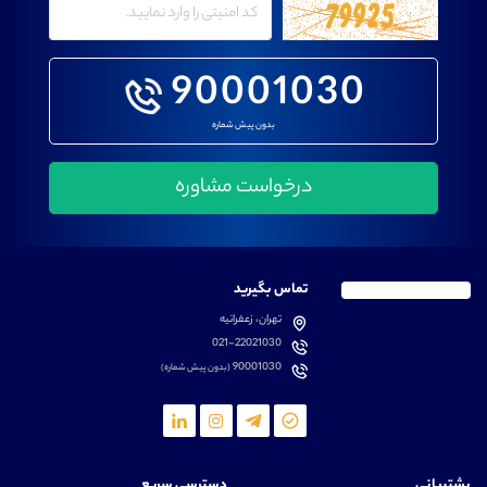
90001030
بدون پیش شماره
تماس بگیرید
تهران، زعفرانیه
021-22021030
90001030
(بدون پیش شماره)
پشتیبانی
دسترسی سریع