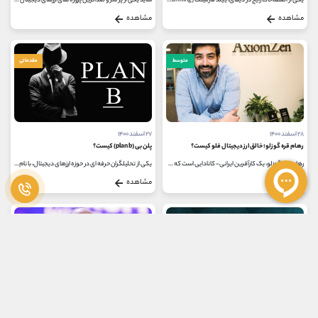
یکی از اصطلاحات رایج در دیفای، ییلد فارمینگ (Yield Farming) می باشد که اشاره به واریز دارایی‌ها در Dappها در ازای کسب بازده دارد...
شاید یکی از پر سر و صداترین پروژه های ارزهای دیجیتال طی چند هفته اخیر لونا باشد. رمزارزی که دو کوآن، خالق 31 ساله و عجیب و غریب...
مشاهده
مشاهده
متوسط
مقدماتی
۲۸ اسفند ۱۴۰۰
۲۷ اسفند ۱۴۰۰
رهام قره گوزلو؛ خالق ارز دیجیتال فلو کیست؟
پلن بی (plan b) کیست؟
رهام قره گوزلو، یک کارآفرین ایرانی- کانادایی است که در ونکوور اقدام به راه اندازی یک استارت با عنوان Axiom کرده است. هدف از ایجاد...
یکی از تحلیلگران حرفه ای در حوزه ارزهای دیجیتال، با نام مستعار پلن بی (Plan B) است که خالق مدل انباشت بیت کوین می باشد. او از جمله...
مشاهده
مشاهده
متوسط
مقدماتی
۱۸ اسفند ۱۴۰۰
۲۵ بهمن ۱۴۰۰
مایکل نووگراتز کیست؟
نسیم طالب کیست؟