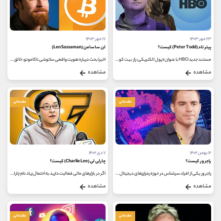
۲۳ مهر ۱۴۰۳
۱۷ مهر ۱۴۰۳
پیتر تاد (Peter Todd) کیست؟
لن ساسامن (Len Sassaman)
مستند جدید HBO با عنوان «پول الکتریکی: راز بیت کوین» ادعای بحث برانگیزی داشت: پیتر تاد (Peter Todd)، توسعه دهنده کانادایی بیت...
اخیرا بحث درباره هویت واقعی ساتوشی ناکاموتو، خالق بیت کوین، همواره یکی از موضوعات داغ دنیای فناوری و ارزهای دیجیتال بوده...
مشاهده
مشاهده
مقدماتی
مقدماتی
۱۲ بهمن ۱۴۰۲
۷ دی ۱۴۰۲
راجر ور کیست؟
چارلی لی (Charlie Lee) کیست؟
راجر ور یکی از افراد سرشناس در حوزه رمزارزهای دیجیتال است، هر فردی که در زمینه رمزارزها به خصوص رمزارز بیت کوین فعالیت می کند،...
اگر در بازارهای مالی فعالیت دارید به احتمال زیاد نام چارلی لی را شنیده اید؛ لایت کوین را می توان به عنوان یکی از قدیمی ترین...
مشاهده
مشاهده
مقدماتی
مقدماتی