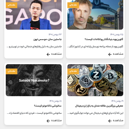
مقدماتی
مقدماتی
۲۵ بهمن ۱۴۰۱
۲۳ بهمن ۱۴۰۱
گاوین وود بنیانگذار پولکادات کیست؟
جاستین سان، موسس ترون
گاوین وود از جمله برنامه نویسان رایانه ای در کشور انگلیس، یکی از اعضای سابق ارز دیجیتال اتریوم و همچنین بنیان گذار پولکادات...
جاستین سان به دلیل رفتارهای جنجالی خود در توییتر و در فضای رمزنگاری مشهور است اما آیا می دانید که کارآفرین جوان، از دوران دبیرستان...
مشاهده
مشاهده
مقدماتی
مقدماتی
۱۹ بهمن ۱۴۰۱
۱۸ بهمن ۱۴۰۱
معرفی بزرگترین علاقه مندان به بازار ارز دیجیتال
ساتوشی ناکاموتو کیست؟
این که آیا دنیای ارزهای دیجیتال می تواند جوابگوی امید بسیاری از سرمایه گذاران باشد یا خیر، دقیقا مشخص نیست اما شرایط بازار...
ساتوشی ناکاموتو کیست – فردی که دنیای اقتصاد را دگرگون کرد، خالق رمز ارز بیت کوین فردی ناشناس است، هیچکس اطلاعی از ساتوشی...
مشاهده
مشاهده