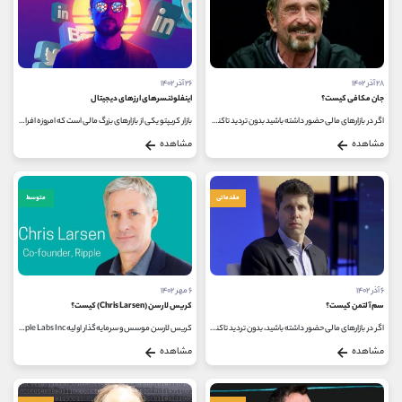
۲۸ آذر ۱۴۰۲
۲۶ آذر ۱۴۰۲
جان مکافی کیست؟
اینفلوئنسرهای ارزهای دیجیتال
اگر در بازارهای مالی حضور داشته باشید بدون تردید تاکنون نام جان مکافی را شنیده اید. یک معامله گر هنگامی که نام جان مکافی را...
بازار کریپتو یکی از بازارهای بزرگ مالی است که امروزه افراد بسیار زیادی در آن به معامله می پردازند و از این طریق کسب سود می کنند...
مشاهده
مشاهده
مقدماتی
متوسط
۶ آذر ۱۴۰۲
۶ مهر ۱۴۰۲
سم آلتمن کیست؟
کریس لارسن (Chris Larsen) کیست؟
اگر در بازارهای مالی حضور داشته باشید، بدون تردید تاکنون نام سم آلتمن را شنیده اید. سم آلتمن از برجسته ترین افراد بازارهای...
کریس لارسن موسس و سرمایه‌گذار اولیه Ripple Labs Inc است. ریپل یک شبکه پرداخت برای ارز دیجیتال XRP است. کریس همچنین در زمینه رهبری...
مشاهده
مشاهده