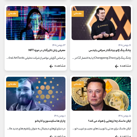
مقدماتی
مقدماتی
۱۶ بهمن ۱۴۰۱
۱۳ بهمن ۱۴۰۱
چانگ پنگ ژائو بنیانگذار صرافی بایننس
معرفی زنان تاثیرگذار در حوزه NFT
چانگ پنگ ژائو (Changpeng Zhao) یا به اختصار CZ در سال 1977 در جیانگسوی چین متولد شد. او در همان سال های ابتدایی زندگی با مشکلات جدی روبرو...
بر اساس گزارش نوامبر از شرکت تحلیلی ArtTactic که 20 ماه فروش در Nifty Gateway را پوشش می دهد، زنان تنها 15٪ از هنرمندان بازار را تشکیل می...
مشاهده
مشاهده
مقدماتی
مقدماتی
۵ بهمن ۱۴۰۱
۱ بهمن ۱۴۰۱
ایلان ماسک چه ارزهایی را هولد می کند؟
چارلز هاسکینسون و کاردانو
ایلان ماسک برای مدتی با توییت‌های عجیب و غریب خود یکی از چهره‌های شاخص در فضای کریپتو بوده است، او واقعاً صاحب کدام رمزارز...
در دنیای ارزهای دیجیتال به عنوان پلتفرم های جدید مالی، هر رمزارزی با نام خالق آن شناخته و معرفی شده است. مانند بیت کوین با ساتوشی...
مشاهده
مشاهده