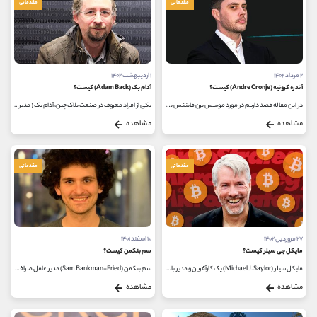
مقدماتی
مقدماتی
۲ مرداد ۱۴۰۲
۱ اردیبهشت ۱۴۰۲
آندره کرونیه (Andre Cronje) کیست؟
آدام بک (Adam Back) کیست؟
در این مقاله قصد داریم در مورد موسس یرن فایننس یعنی آندره کرونیه صحبت کنیم؛ شاید برای شما هم این سوال پیش آید که کرونیه کیست...
یکی از افراد معروف در صنعت بلاک چین، آدام بک ( مدیر عامل بلاک استریم) می باشد که در این شبکه فناوری‌های مختلفی از جمله Proof...
مشاهده
مشاهده
مقدماتی
مقدماتی
۲۷ فروردین ۱۴۰۲
۱۰ اسفند ۱۴۰۱
مایکل جی سیلر کیست؟
سم بنکمن کیست؟
مایکل سیلر (Michael J. Saylor) یک کارآفرین و مدیر بازرگانی آمریکایی و یکی از بنیان‌ گذاران و رئیس اجرایی میکرواستراتژی (میکرواستراتژی)...
سم بنکمن (Sam Bankman-Fried) مدیر عامل صرافی FTX (چهارمین صرافی بزرگ دنیای کریپتوکارنسی از نظر حجم مبادلاتی) و یکی از افراد معروف در حوزه...
مشاهده
مشاهده