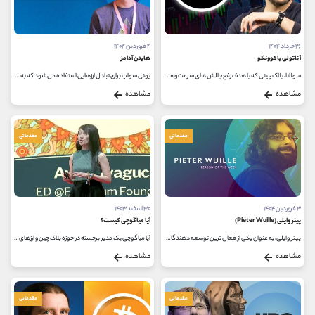
کانال بله
@alirezamehrabi_official
۲۶ خرداد ۱۴۰۴
۴ فروردین ۱۴۰۴
آناتولی یاکوونکو
هایدن آدامز
سولانا، بلاک ‌چینی که با هدف رفع چالش ‌های سرعت و مقیاس ‌پذیری ایجاد شد، امروز به یکی از ارکان مهم دنیای ارزهای دیجیتال...
یونی سواپ برای تبادل ارزهایی استفاده می شود که به صورت رمزگذاری شده در دنیای ارزهای دیجیتال وجود دارد. در واقع یونی سواپ نوعی...
مشاهده
مشاهده
مقدماتی
مقدماتی
۳ فروردین ۱۴۰۴
۳۰ اسفند ۱۴۰۳
پیتر وایلی (Pieter Wuille)
آیا میاگوچی کیست؟
پیتر وایلی، به عنوان یکی از فعال ترین توسعه دهندگان بیت کوین و هسته آن شناخته می شود. او همچنین پشت برخی از مهم ترین بروزرسانی...
آیا میاگوچی یک مدیر برجسته در حوزه بلاک چین و ارزهای دیجیتال است که به ‌عنوان رئیس بنیاد اتریوم فعالیت می‌کند. او در ژاپن...
مشاهده
مشاهده
مقدماتی
مقدماتی