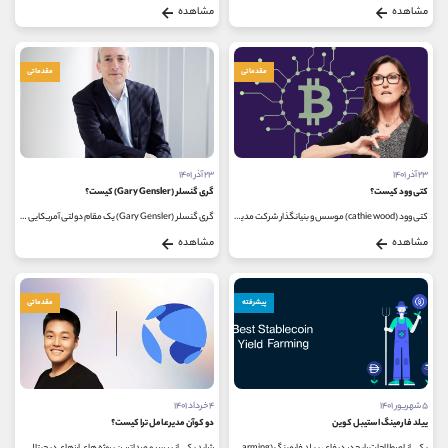
مشاهده
مشاهده
مقدماتی
مقدماتی
۲۳ آذر ۱۴۰۱
۲۳ آذر ۱۴۰۱
کتی وود کیست؟
گری گنسلر (Gary Gensler) کیست؟
کتی وود (cathie wood) موسس و بنیانگذار شرکت مدیریت دارایی Ark lnvest و ملقب به «درخت پول» است. cathie wood در سالهای 2016 تا 2017 از جمله سخنرانان...
گری گنسلر (Gary Gensler) یک مقام دولتی آمریکایی و رئیس کمیسیون بورس و اوراق بهادر ایالات متحده است. وی همچنین در دانشکده مدیریت اسلون...
مشاهده
مشاهده
پیشرفته
مقدماتی
۵ شهریور ۱۴۰۱
۴ خرداد ۱۴۰۱
ییلد فارمینگ استیبل کوین
دو کوآن مدیرعامل ترا کیست؟