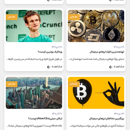
مقدماتی
مقدماتی
۲۸ دی ۱۴۰۱
۲۸ دی ۱۴۰۱
ثروتمندترین افراد ارزهای دیجیتال
ویتالیک بوترین کیست؟
دنیای بزرگ ارزهای دیجیتال باعث شده است ثروتمندان جدیدی به دنیا معرفی شوند. تقریبا اگر کسانی که در حوزه بازارهای مالی فعالیت...
در طول تاریخ، افرادی را دیده ایم که در سن پایین، کارهای شگفت انگیزی انجام داده اند. بی شک ویتالیک بوترین (Vitalik Buterin) نیز یکی از...
مشاهده
مشاهده
مقدماتی
مقدماتی
۱۳ دی ۱۴۰۱
۲۷ آذر ۱۴۰۱
بزرگترین مخالفان ارزهای دیجیتال
ایکان سیتی(Akon City) چیست؟
سرمایه گذاری در بازارهای مالی می تواند سرمایه اندوخته شما را به طور بسیار زیادی افزایش دهد، کریپتوکارنسی، بازار مالی پر از...
Akon city چیست؟ شهری زیبا که ارزهای دیجیتال مبادلات آن را انجام می دهند، رپر معروف می خواهد یکی از آرزوهایش را به حقیقت تبدیل کند...