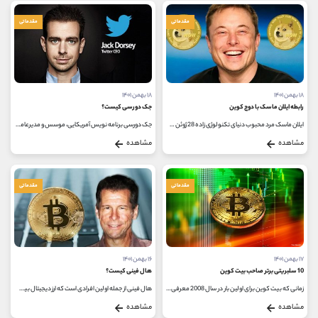
مقدماتی
مقدماتی
۱۸ بهمن ۱۴۰۱
۱۸ بهمن ۱۴۰۱
رابطه ایلان ماسک با دوج کوین
جک دورسی کیست؟
ایلان ماسک مرد محبوب دنیای تکنولوژی زاده 28 ژوئن سال 1971 میلادی در شهر پرتوریا، آفریقای جنوبی است؛ مادر ایلان ماسک "می ماسک"...
جک دورسی برنامه نویس آمریکایی، موسس و مدیرعامل شبکه اجتماعی توییتر و پلتفرم مالی اسکوئر است. در سال 2012 توانست جایزه بهترین...
مشاهده
مشاهده
مقدماتی
مقدماتی
۱۷ بهمن ۱۴۰۱
۱۶ بهمن ۱۴۰۱
10 سلبریتی برتر صاحب بیت کوین
هال فینی کیست؟
زمانی که بیت کوین برای اولین بار در سال 2008 معرفی شد، تعداد کمی از مردم باور داشتند که تبدیل به آنچه امروز است خواهد شد. تا همین...
هال فینی از جمله اولین افرادی است که ارز دیجیتال بیت کوین را پذیرفت. وی فارغ التحصیل رشته مهندسی از دانشگاه کلتک است که بعد...
مشاهده
مشاهده