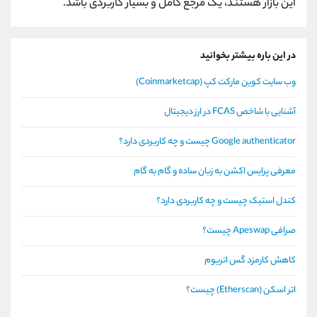
این بازار هستند، یک مرجع کامل و بسیار کاربردی باشد.
در این باره بیشتر بخوانید
وب سایت کوین مارکت کپ (Coinmarketcap)
آشنایی با شاخص FCAS در ارز دیجیتال
Google authenticator چیست و چه کاربردی دارد؟
معرفی پرایس اکشن به زبان ساده و گام به گام
کندل استیک چیست و چه کاربردی دارد؟
صرافی Apeswap چیست؟
کاهش کارمزد گس اتریوم
اتر اسکن (Etherscan) چیست؟