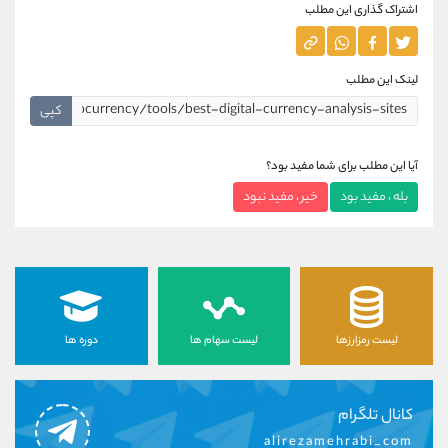
اشتراک گذاری این مطلب
لینک این مطلب
کپی
آیا این مطلب برای شما مفید بود؟
بله ، مفید بود
خیر ، مفید نبود
لیست رمزارزها
لیست سهام ها
دوره ها
کانال تلگرام
alirezamehrabi_com