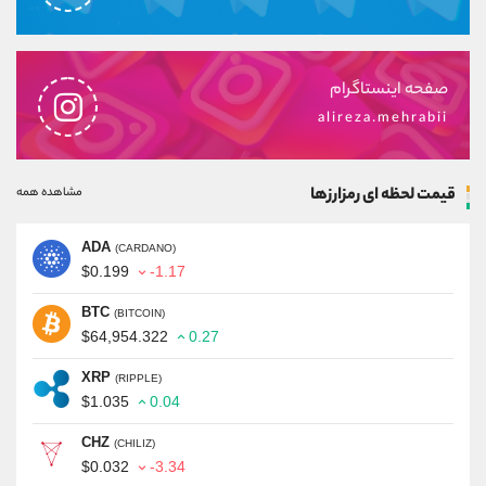
صفحه اینستاگرام
alireza.mehrabii
قیمت لحظه ای رمزارزها
مشاهده همه
ADA
(CARDANO)
$0.199
-1.17
BTC
(BITCOIN)
$64,954.322
0.27
XRP
(RIPPLE)
$1.035
0.04
CHZ
(CHILIZ)
$0.032
-3.34