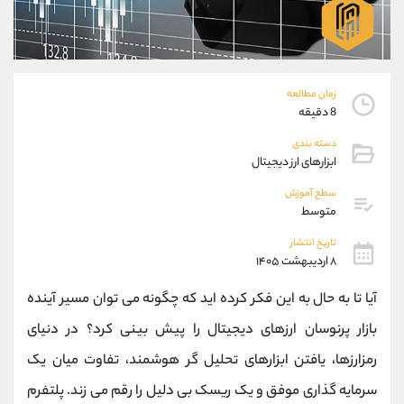
موبایل
09927779040
واتساپ
شروع گفتگو
تلگرام
@Armteam_admin_por
داخلی
107
زمان مطالعه
8 دقیقه
پشتیبان فروش
(محسن یزدی)
دسته بندی
موبایل
09304891085
ابزارهای ارز دیجیتال
واتساپ
شروع گفتگو
سطح آموزش
تلگرام
@Armteam_admin_103
متوسط
داخلی
103
تاریخ انتشار
۸ اردیبهشت ۱۴۰۵
اطلاعات تماس
(دفتر فروش)
آیا تا به حال به این فکر کرده‌ اید که چگونه می ‌توان مسیر آینده
تلفن
021-22021030
تلفن
021-22021040
بازار پرنوسان ارزهای دیجیتال را پیش ‌بینی کرد؟ در دنیای
بدون پیش شماره
90001030
رمزارزها، یافتن ابزارهای تحلیل ‌گر هوشمند، تفاوت میان یک
اینستاگرام
@alireza.mehrabii
کانال تلگرام
@alirezamehrabi_com
سرمایه ‌گذاری موفق و یک ریسک بی‌ دلیل را رقم می ‌زند. پلتفرم