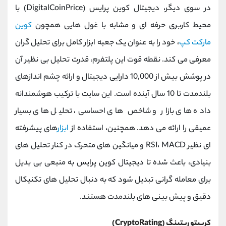
در سوی دیگر، دیجیتال کوین پرایس (DigitalCoinPrice) با
محیط کاربری حرفه ‌ای و مشابه با غول ‌هایی همچون
کوین
مارکت کپ
، خود را به عنوان یک جعبه ‌ابزار کامل برای تحلیل ‌گران
معرفی می ‌کند. نقطه قوت این پلتفرم، قدرت تحلیل بی ‌نظیر آن
در پوشش بیش از 10,000 دارایی دیجیتال و ارائه چشم ‌اندازهای
بلندمدت تا 10 سال آینده است. این سایت با ترکیب هوشمندانه
داده ‌های بازار و شاخص‌ های احساسی، تحلیل ‌های بسیار
عمیقی را ارائه می ‌دهد. همچنین، استفاده از
ابزار
های پیشرفته
‌ای نظیر RSI، MACD و میانگین‌ های متحرک در کنار تحلیل ‌های
بنیادی، باعث شده تا دیجیتال کوین پرایس به منبعی بی ‌بدیل
برای معامله ‌گرانی تبدیل شود که به دنبال تحلیل ‌های تکنیکال
دقیق و پیش ‌بینی‌ های بلندمدت هستند.
کریپتو ریتینگ (CryptoRating)