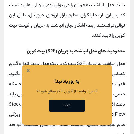
باشد. مدل انباشت به جریان را می توان نوعی توالی زمان دانست
که بسیاری از تحلیلگران مطرح بازار ارزهای دیجیتال، طبق این
توالی توانستند رابطه آشکار میان انباشت به جریان و قیمت بیت
کوین را تایید کنند.
محدودیت های مدل انباشت به جریان (S2F) بیت کوین
مدل انباشت به جریان S2F بیت کوین یک مدل جهت اندازه گیری
×
کمیابی می باشد که نمی تواند تمام بخش ها را در نظر بگیرد.
به روز بمانید!
قدرت مدل ها به اندازه مفروضاتشان است. بنابراین یک مسئله
آیا می‌خواهید از آخرین اخبار مطلع شوید؟
حتمی، متکی بودن مدل Stock to Flow به فرضیه «کمیابی باید
باعث افزایش قیمت شود» می باشد. از نظر منتقدان مدل Stock
حتما
to Flow در صورتی که بیت کوین بجز کمیابی عرضه خود، ویژگی
های سودمند دیگری نداشته باشد، این مدل شکست خواهد