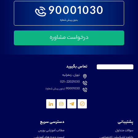
90001030
بدون پیش شماره
تماس بگیرید
تهران، زعفرانیه
021-22021030
90001030
(بدون پیش شماره)
پشتیبانی
دسترسی سریع
سوالات متداول
مطالب آموزشی بورس
دانلود اپلیکیشن اختصاصی
لیست دوره های آموزشی