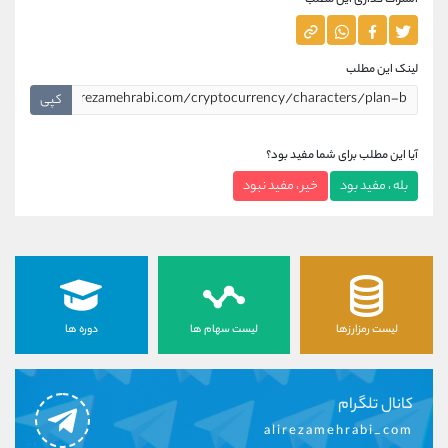
اشتراک گذاری این مطلب
لینک این مطلب
کپی
آیا این مطلب برای شما مفید بود؟
بله ، مفید بود
خیر ، مفید نبود
لیست رمزارزها
لیست سهام ها
دوره ها
کانال تلگرام
alirezamehrabi_com