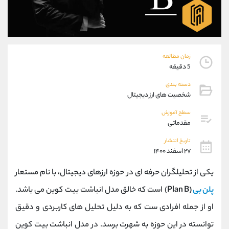
موبایل
09194198792
واتساپ
شروع گفتگو
تلگرام
@Armteam_admin_33
داخلی
118
زمان مطالعه
5 دقیقه
پشتیبان فروش
(فائزه تهرانی)
دسته بندی
موبایل
09101364784
شخصیت های ارز دیجیتال
واتساپ
شروع گفتگو
تلگرام
@Armteam_admin_104
سطح آموزش
مقدماتی
داخلی
104
تاریخ انتشار
۲۷ اسفند ۱۴۰۰
اطلاعات تماس
(دفتر فروش)
تلفن
021-22021030
یکی از تحلیلگران حرفه ای در حوزه ارزهای دیجیتال، با نام مستعار
تلفن
021-22021040
پلن بی
(Plan B
) است که خالق مدل انباشت بیت کوین می باشد.
بدون پیش شماره
90001030
او از جمله افرادی ست که به دلیل تحلیل های کاربردی و دقیق
اینستاگرام
@alireza.mehrabii
کانال تلگرام
@alirezamehrabi_com
توانسته در این حوزه به شهرت برسد. در مدل انباشت بیت کوین