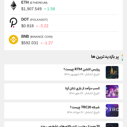
ETH
(ETHEREUM)
$1,907.549
1.58
DOT
(POLKADOT)
$0.818
-3.22
BNB
(BINANCE COIN)
$592.031
-1.27
پر بازدیدترین ها
پرایس اکشن RTM چیست؟
تاریخ انتشار : ۲۹ شهریور ۱۴۰۰
کسب درآمد از بازی تتان آرنا
تاریخ انتشار : ۲۲ مهر ۱۴۰۰
شبکه TRC20 چیست؟
تاریخ انتشار : ۱۷ مرداد ۱۴۰۰
10 مورد از بهترین اندیکاتورهای تشخیص روند