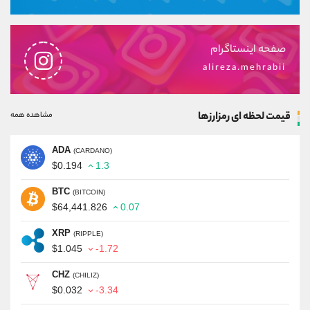
صفحه اینستاگرام
alireza.mehrabii
قیمت لحظه ای رمزارزها
مشاهده همه
ADA
(CARDANO)
$0.194
1.3
BTC
(BITCOIN)
$64,441.826
0.07
XRP
(RIPPLE)
$1.045
-1.72
CHZ
(CHILIZ)
$0.032
-3.34