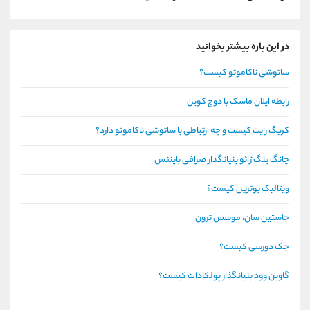
در این باره بیشتر بخوانید
ساتوشی ناکاموتو کیست؟
رابطه ایلان ماسک با دوج کوین
کریگ رایت کیست و چه ارتباطی با ساتوشی ناکاموتو دارد؟
چانگ پنگ ژائو بنیانگذار صرافی بایننس
ویتالیک بوترین کیست؟
جاستین سان، موسس ترون
جک دورسی کیست؟
گاوین وود بنیانگذار پولکادات کیست؟