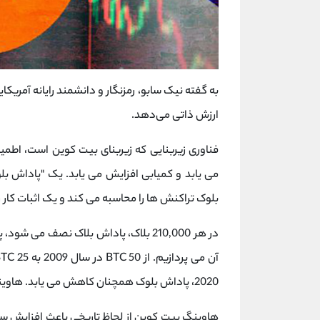
به گفته نیک سابو، رمزنگار و دانشمند رایانه آمریک
ارزش ذاتی می‌دهد.
فناوری زیربنایی که زیربنای بیت کوین است، اط
می یابد و کمیابی افزایش می یابد. یک "پاداش بل
بلوک تراکنش ها را محاسبه می کند و یک اثبات کار را
در هر 210,000 بلاک، پاداش بلاک نصف م
2020، پاداش بلوک همچنان کاهش می یابد. هاوینگ بعدی در بهار 2024 انجام خواهد شد.
هاوینگ بیت کوین از لحاظ تاریخی باعث افزایش س