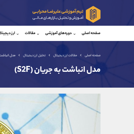
پشتیبان فروش
پشتی
(ایمان پوراسماعیلی)
صفحه اصلی
دوره‌های آموزشی
مقالات
ارز دیجیتا
موبایل
09927779040
موبایل
واتساپ
شروع گفتگو
واتساپ
تلگرام
@Armteam_admin_por
تلگرام
صفحه اصلی
مقالات ارز دیجیتال
تحلیل ارز دیجیتال
مدل انباشت به
داخلی
107
داخلی
مدل انباشت به جریان (S2F)
اطلاعات تماس
(دفتر فروش)
تلفن
تلفن
بدون پیش شماره
اینستاگرام
کانال تلگرام
کانال بله