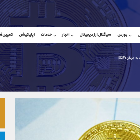
بان فروش
پشتیبان فروش
(فائزه تهرانی)
(یوسف فرخنده)
ل
بورس
سیگنال ارز دیجیتال
اخبار
خدمات
اپلیکیشن
کمپین آ
09101364784
موبایل
9194198792
شروع گفتگو
واتساپ
شروع گفتگ
@Armteam_admin_104
تلگرام
Armteam_admin_33
 جریان (S2F)
104
داخلی
8