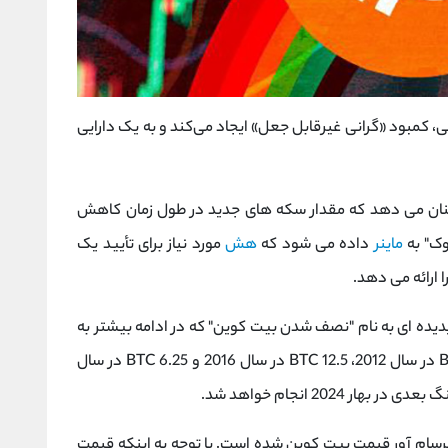
ایی، کمبود «گرانی غیرقابل جعل» ایجاد می‌کند و به یک دارایی
مینان می دهد که مقدار سکه های جدید در طول زمان کاهش
وک" به
ماینر
داده می شود که
هش
مورد نیاز برای تأیید یک
 ارائه می دهد.
ی شود، پدیده ای به نام "نصف شدن بیت کوین" که در ادامه بیشتر به
آن می پردازیم. از 50 BTC در سال 2009 به 25 BTC در سال 2012، 12.5 BTC در سال 2016 و 6.25 BTC در سال
رسام آور قیمت بیت کوین شده است. با توجه به اینکه قیمت