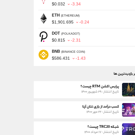
$0.032
-3.34
ETH
(ETHEREUM)
$1,901.695
-0.24
DOT
(POLKADOT)
$0.815
-2.31
BNB
(BINANCE COIN)
$586.431
-1.43
ر بازدیدترین ها
پرایس اکشن RTM چیست؟
تاریخ انتشار : ۲۹ شهریور ۱۴۰۰
کسب درآمد از بازی تتان آرنا
تاریخ انتشار : ۲۲ مهر ۱۴۰۰
شبکه TRC20 چیست؟
تاریخ انتشار : ۱۷ مرداد ۱۴۰۰