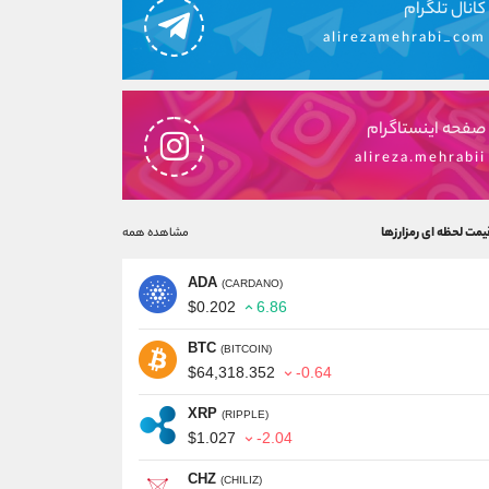
کانال تلگرام
alirezamehrabi_com
صفحه اینستاگرام
alireza.mehrabii
یمت لحظه ای رمزارزها
مشاهده همه
ADA
(CARDANO)
$0.202
6.86
BTC
(BITCOIN)
$64,318.352
-0.64
XRP
(RIPPLE)
$1.027
-2.04
CHZ
(CHILIZ)