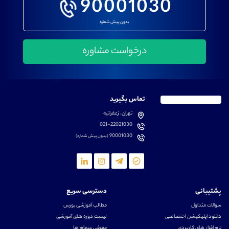
90001030
بدون پیش شماره
تماس بگیرید
تهران، زعفرانیه
021-22021030
90001030
(بدون پیش شماره)
پشتیبانی
دسترسی سریع
سوالات متداول
مطالب آموزشی بورس
دانلود اپلیکیشن اختصاصی
لیست دوره های آموزشی
نرم افزار های کاربردی
معرفی سهام ها