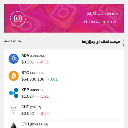
صفحه اینستاگرام
alireza.mehrabii
قیمت لحظه ای رمزارزها
مشاهده همه
ADA
(CARDANO)
$0.201
-0.31
BTC
(BITCOIN)
$64,930.136
0.81
XRP
(RIPPLE)
$1.024
-1.21
CHZ
(CHILIZ)
$0.032
-3.34
ETH
(ETHEREUM)