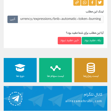
لینک این مطلب
کپی
آیا این مطلب برای شما مفید بود؟
بله ، مفید بود
خیر ، مفید نبود
لیست رمزارزها
لیست سهام ها
دوره ها
کانال تلگرام
alirezamehrabi_com