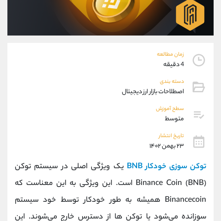
موبایل
09101364784
واتساپ
شروع گفتگو
تلگرام
@Armteam_admin_104
داخلی
104
زمان مطالعه
4 دقیقه
پشتیبان فروش
(ایمان پوراسماعیلی)
دسته بندی
موبایل
09927779040
اصطلاحات بازار ارز دیجیتال
واتساپ
شروع گفتگو
تلگرام
@Armteam_admin_por
سطح آموزش
متوسط
داخلی
107
تاریخ انتشار
۲۳ بهمن ۱۴۰۲
اطلاعات تماس
(دفتر فروش)
تلفن
021-22021030
توکن سوزی خودکار BNB
یک ویژگی اصلی در سیستم توکن
تلفن
021-22021040
Binance Coin (BNB) است. این ویژگی به این معناست که
بدون پیش شماره
90001030
Binancecoin همیشه به طور خودکار توسط خود سیستم
اینستاگرام
@alireza.mehrabii
کانال تلگرام
@alirezamehrabi_com
سوزانده می‌شود یا توکن‌ ها از دسترس خارج می‌شوند. این