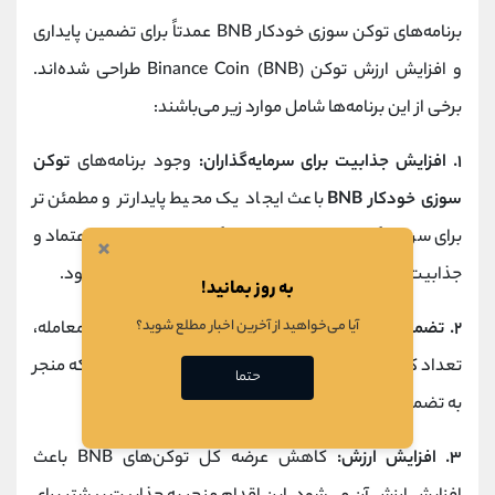
برنامه‌های توکن سوزی خودکار BNB عمدتاً برای تضمین پایداری
و افزایش ارزش توکن Binance Coin (BNB) طراحی شده‌اند.
برخی از این برنامه‌ها شامل موارد زیر می‌باشند:
۱. افزایش جذابیت برای سرمایه‌گذاران:
وجود برنامه‌های
توکن
سوزی خودکار BNB
باعث ایجاد یک محیط پایدارتر و مطمئن‌تر
برای سرمایه‌گذاران می‌شود. این ویژگی منجر به افزایش اعتماد و
×
جذابیت توکن BNB به عنوان یک ابزار سرمایه‌گذاری می‌شود.
به روز بمانید!
آیا می‌خواهید از آخرین اخبار مطلع شوید؟
۲. تضمین پایداری:
با سوزاندن توکن‌های BNB در هر معامله،
تعداد کل توکن‌های BNB به طور مداوم کاهش می‌یابد که منجر
حتما
به تضمین پایداری ارزش توکن می‌شود.
۳. افزایش ارزش:
کاهش عرضه کل توکن‌های BNB باعث