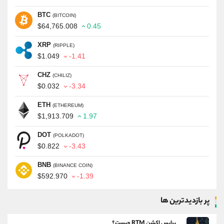
BTC
(BITCOIN)
$64,765.008
0.45
XRP
(RIPPLE)
$1.049
-1.41
CHZ
(CHILIZ)
$0.032
-3.34
ETH
(ETHEREUM)
$1,913.709
1.97
DOT
(POLKADOT)
$0.822
-3.43
BNB
(BINANCE COIN)
$592.970
-1.39
پر بازدیدترین ها
پرایس اکشن RTM چیست؟