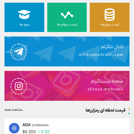
لیست رمزارزها
لیست سهام ها
دوره ها
کانال تلگرام
alirezamehrabi_com
صفحه اینستاگرام
alireza.mehrabii
قیمت لحظه ای رمزارزها
مشاهده همه
ADA
(CARDANO)
$0.203
6.02