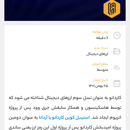
موبایل
09927779040
واتساپ
شروع گفتگو
تلگرام
@Armteam_admin_por
داخلی
107
زمان مطالعه
5 دقیقه
پشتیبان فروش
(یوسف فرخنده)
دسته بندی
موبایل
09194198792
ارزهای دیجیتال
واتساپ
شروع گفتگو
تلگرام
@Armteam_admin_33
سطح آموزش
متوسط
داخلی
118
تاریخ انتشار
۲۵ بهمن ۱۴۰۱
اطلاعات تماس
(دفتر فروش)
تلفن
021-22021030
کاردانو به عنوان نسل سوم ارزهای دیجیتال شناخته می شود که
تلفن
021-22021040
توسط هاسکینسون و همکار سابقش جری وود پس از پروژه
بدون پیش شماره
90001030
اتریوم ایجاد شد.
استیبل کوین کاردانو یا آردانا
به عنوان دومین
اینستاگرام
@alireza.mehrabii
کانال تلگرام
@alirezamehrabi_com
پروژه امیدبخش کاردانو پس از پروژه اول این رمز ارز یعنی ساندی