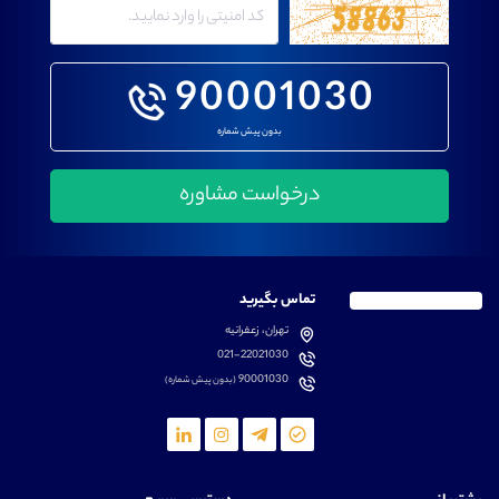
90001030
بدون پیش شماره
تماس بگیرید
تهران، زعفرانیه
021-22021030
90001030
(بدون پیش شماره)