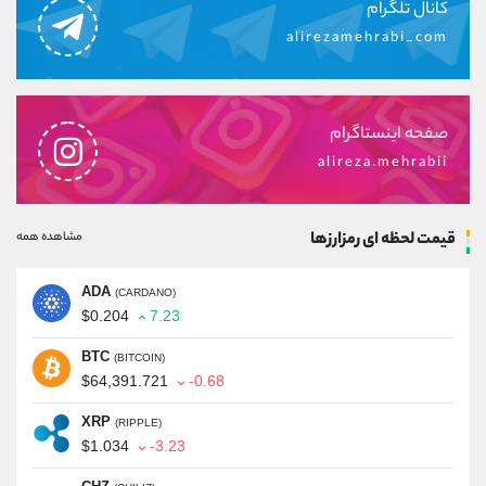
کانال تلگرام
alirezamehrabi_com
صفحه اینستاگرام
alireza.mehrabii
قیمت لحظه ای رمزارزها
مشاهده همه
ADA
(CARDANO)
$0.204
7.23
BTC
(BITCOIN)
$64,391.721
-0.68
XRP
(RIPPLE)
$1.034
-3.23