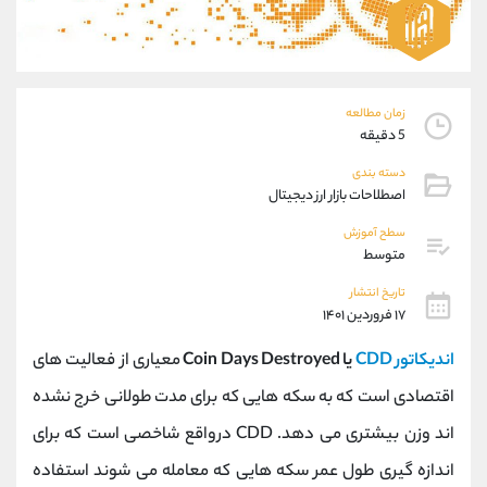
موبایل
09194198792
واتساپ
شروع گفتگو
تلگرام
@Armteam_admin_33
داخلی
118
زمان مطالعه
5 دقیقه
پشتیبان فروش
(فائزه تهرانی)
دسته بندی
موبایل
09101364784
اصطلاحات بازار ارز دیجیتال
واتساپ
شروع گفتگو
سطح آموزش
تلگرام
@Armteam_admin_104
متوسط
داخلی
104
تاریخ انتشار
۱۷ فروردین ۱۴۰۱
اطلاعات تماس
(دفتر فروش)
اندیکاتور CDD
یا Coin Days Destroyed
معیاری از فعالیت های
تلفن
021-22021030
تلفن
021-22021040
اقتصادی است که به سکه هایی که برای مدت طولانی خرج نشده
بدون پیش شماره
90001030
اند وزن بیشتری می دهد. CDD درواقع شاخصی است که برای
اینستاگرام
@alireza.mehrabii
کانال تلگرام
@alirezamehrabi_com
اندازه گیری طول عمر سکه هایی که معامله می شوند استفاده