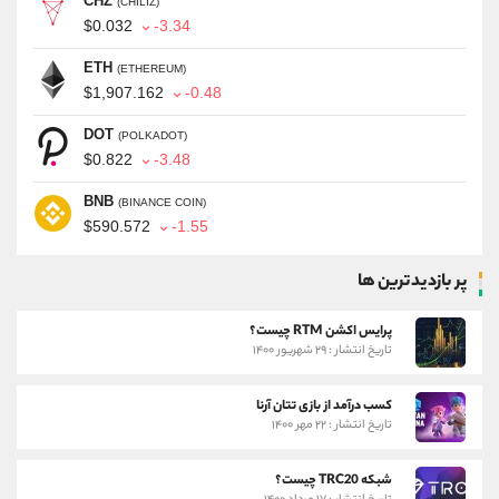
CHZ
(CHILIZ)
$0.032
-3.34
ETH
(ETHEREUM)
$1,907.162
-0.48
DOT
(POLKADOT)
$0.822
-3.48
BNB
(BINANCE COIN)
$590.572
-1.55
پر بازدیدترین ها
پرایس اکشن RTM چیست؟
تاریخ انتشار : ۲۹ شهریور ۱۴۰۰
کسب درآمد از بازی تتان آرنا
تاریخ انتشار : ۲۲ مهر ۱۴۰۰
شبکه TRC20 چیست؟