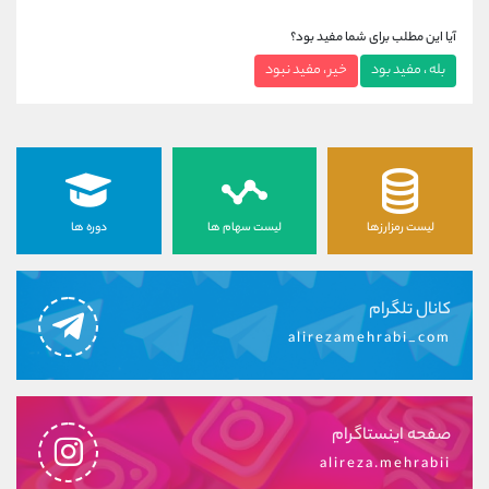
آیا این مطلب برای شما مفید بود؟
بله ، مفید بود
خیر ، مفید نبود
لیست رمزارزها
لیست سهام ها
دوره ها
کانال تلگرام
alirezamehrabi_com
صفحه اینستاگرام
alireza.mehrabii