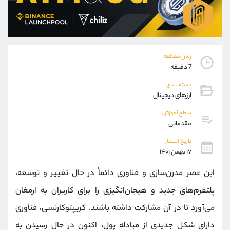
موبایل
09927779040
واتساپ
شروع گفتگو
تلگرام
@Armteam_admin_por
داخلی
107
زمان مطالعه
7 دقیقه
پشتیبان فروش
(محسن یزدی)
دسته بندی
موبایل
09304891085
ارزهای دیجیتال
واتساپ
شروع گفتگو
تلگرام
@Armteam_admin_103
سطح آموزش
مقدماتی
داخلی
103
تاریخ انتشار
۱۷ بهمن ۱۴۰۱
اطلاعات تماس
(دفتر فروش)
تلفن
021-22021030
این عصر مدرن‌سازی و فناوری دائماً در حال تغییر و توسعه،
تلفن
021-22021040
پلتفرم‌های جدید و هیجان‌انگیزی را برای کاربران به ارمغان
بدون پیش شماره
90001030
می‌آورد تا در آن مشارکت داشته باشند. کریپتوکارنسی، فناوری
اینستاگرام
@alireza.mehrabii
کانال تلگرام
@alirezamehrabi_com
دارای شکل جدیدی از مبادله پول، اکنون در حال رسیدن به