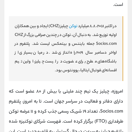
است.
در اکتبر
۲۰۱۸
،
۸.۸
میلیارد
توکن
چیلیز
(CHZ)
ایجاد و بین همکاران
اولیه توزیع شد. به دنبال آن، توکن
CHZ
در چندین صرافی بزرگ از
Socios.com
جمله بایننس و بیتمکس لیست شد. پلتفرم
در
اواخر دسامبر سال
۲۰۱۹
راه اندازی شد. در میان بسیاری از
باشگاه‌های مطرح برای عضویت در لیست چیلیز، اولین تیم
افسانه‌ای فوتبال ایتالیا، یوونتوس بود
.
امروزه، چیلیز یک تیم چند ملیتی با بیش از ۸۰ عضو است که
دارای دفاتر و فعالیت در سراسر جهان است. تا به امروز، پلتفرم
Socios.com، تعداد ۱۹ شریک رسمی جذب کرده و ۱۱ عرضه توکن
طرفداری (FTO) برگزار کرده است. فهرست شرکای توکنیزه شده
پلتفرم چیلیز به سرعت در حال گسترش به قلمرو جدید است. این