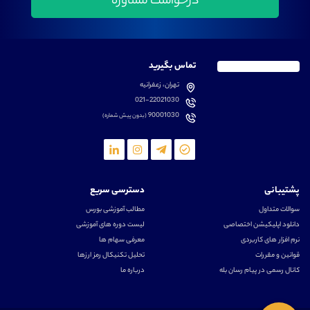
تماس بگیرید
تهران، زعفرانیه
021-22021030
90001030
(بدون پیش شماره)
پشتیبانی
دسترسی سریع
سوالات متداول
مطالب آموزشی بورس
دانلود اپلیکیشن اختصاصی
لیست دوره های آموزشی
نرم افزار های کاربردی
معرفی سهام ها
قوانین و مقررات
تحلیل تکنیکال رمز ارزها
کانال رسمی در پیام رسان بله
درباره ما