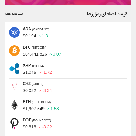
قیمت لحظه ای رمزارزها
مشاهده همه
ADA
(CARDANO)
$0.194
1.3
BTC
(BITCOIN)
$64,441.826
0.07
XRP
(RIPPLE)
$1.045
-1.72
CHZ
(CHILIZ)
$0.032
-3.34
ETH
(ETHEREUM)
$1,907.549
1.58
DOT
(POLKADOT)
$0.818
-3.22