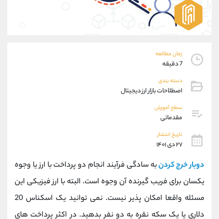
موبایل
09101364784
واتساپ
شروع گفتگو
تلگرام
@Armteam_admin_104
داخلی
104
زمان مطالعه
7 دقیقه
پشتیبان فروش
(محسن یزدی)
دسته بندی
موبایل
09304891085
اصطلاحات بازار ارز دیجیتال
واتساپ
شروع گفتگو
تلگرام
@Armteam_admin_103
سطح آموزش
مقدماتی
داخلی
103
تاریخ انتشار
۲۷ دی ۱۴۰۱
اطلاعات تماس
(دفتر فروش)
تلفن
021-22021030
دوبار خرج کردن
به سادگی فرآیند انجام دو پرداخت با ارز یا وجوه
تلفن
021-22021040
یکسان برای فریب گیرنده آن وجوه است. البته با ارز فیزیکی این
بدون پیش شماره
90001030
مسئله واقعا امکان پذیر نیست. نمی توانید یک اسکناس 20
اینستاگرام
@alireza.mehrabii
کانال تلگرام
@alirezamehrabi_com
دلاری یا یک سکه نقره به دو نفر بدهید. در اکثر پرداخت های