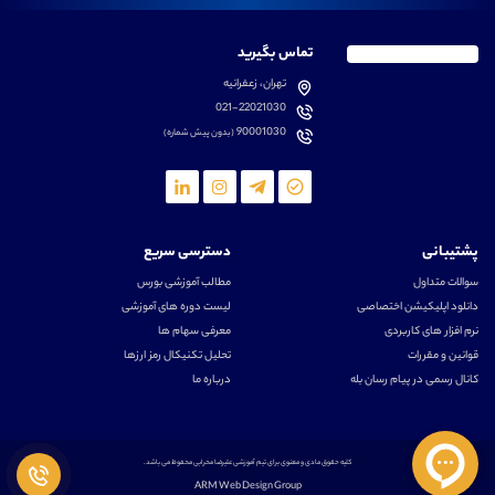
تماس بگیرید
تهران، زعفرانیه
021-22021030
90001030
(بدون پیش شماره)
پشتیبانی
دسترسی سریع
سوالات متداول
مطالب آموزشی بورس
دانلود اپلیکیشن اختصاصی
لیست دوره های آموزشی
نرم افزار های کاربردی
معرفی سهام ها
قوانین و مقررات
تحلیل تکنیکال رمز ارزها
کانال رسمی در پیام رسان بله
درباره ما
کلیه حقوق مادی و معنوی برای تیم آموزشی علیرضا محرابی محفوظ می باشد.
ARM Web Design Group