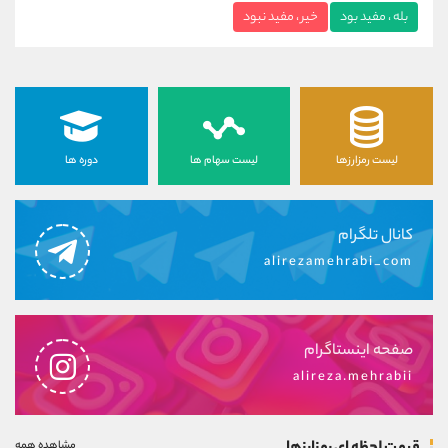
بله ، مفید بود
خیر ، مفید نبود
لیست رمزارزها
لیست سهام ها
دوره ها
کانال تلگرام
alirezamehrabi_com
صفحه اینستاگرام
alireza.mehrabii
مشاهده همه