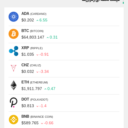
قیمت لحظه ای رمزارزها
ADA
(CARDANO)
$0.202
6.55
BTC
(BITCOIN)
$64,803.147
0.31
XRP
(RIPPLE)
$1.035
-0.91
CHZ
(CHILIZ)
$0.032
-3.34
ETH
(ETHEREUM)
$1,911.797
0.47
DOT
(POLKADOT)
$0.813
-1.4
BNB
(BINANCE COIN)
$589.765
-0.66