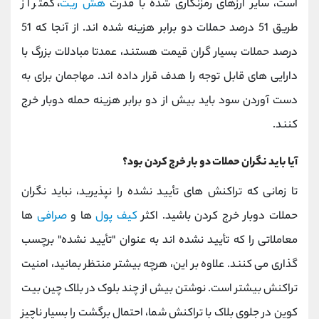
است، سایر ارزهای رمزنگاری شده با قدرت
هش ریت
،
کمتر از
طریق 51 درصد حملات دو برابر هزینه شده اند. از آنجا که 51
درصد حملات بسیار گران قیمت هستند، عمدتا مبادلات بزرگ با
دارایی های قابل توجه را هدف قرار داده اند. مهاجمان برای به
دست آوردن سود باید بیش از دو برابر هزینه حمله دوبار خرج
کنند.
آیا باید نگران حملات دو بار خرج کردن بود؟
تا زمانی که تراکنش های تأیید نشده را نپذیرید، نباید نگران
حملات دوبار خرج کردن باشید. اکثر
کیف پول
ها و
صرافی
ها
معاملاتی را که تأیید نشده اند به عنوان "تأیید نشده" برچسب
گذاری می کنند. علاوه بر این، هرچه بیشتر منتظر بمانید، امنیت
تراکنش بیشتر است. نوشتن بیش از چند بلوک در بلاک چین بیت
کوین در جلوی بلاک با تراکنش شما، احتمال برگشت را بسیار ناچیز