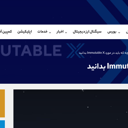
بان فروش
پشتیبان فروش
(محسن یزدی)
(فائزه تهرانی)
ل
بورس
سیگنال ارز دیجیتال
اخبار
خدمات
اپلیکیشن
کمپین آ
09304891085
موبایل
9101364784
شروع گفتگو
واتساپ
شروع گفتگ
@Armteam_admin_103
تلگرام
Armteam_admin_104
اید در مورد Immutable X بدانید
103
داخلی
04