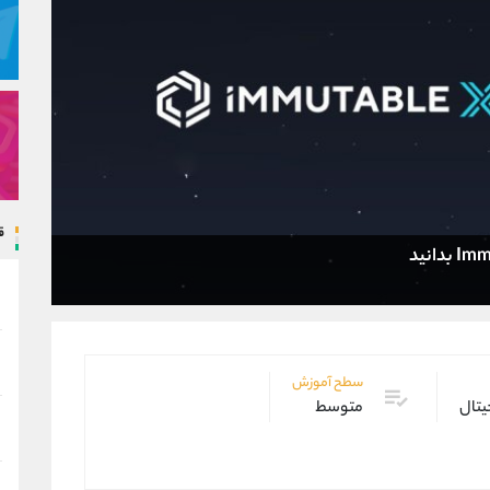
ق
سطح آموزش
یتال
متوسط