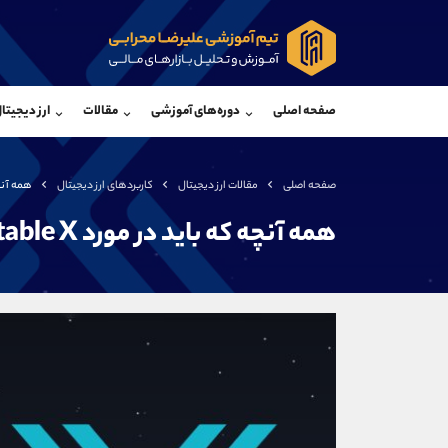
پشتیبان فروش
پشتی
(ایمان پوراسماعیلی)
صفحه اصلی
دوره‌های آموزشی
مقالات
ارز دیجیتا
موبایل
09927779040
موبایل
واتساپ
شروع گفتگو
واتساپ
تلگرام
@Armteam_admin_por
تلگرام
صفحه اصلی
مقالات ارز دیجیتال
کاربردهای ارز دیجیتال
همه آنچه که ب
داخلی
107
داخلی
همه آنچه که باید در مورد Immutable X بدانید
اطلاعات تماس
(دفتر فروش)
تلفن
تلفن
بدون پیش شماره
اینستاگرام
کانال تلگرام
کانال بله