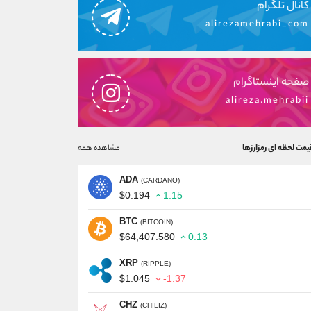
کانال تلگرام
alirezamehrabi_com
صفحه اینستاگرام
alireza.mehrabii
یمت لحظه ای رمزارزها
مشاهده همه
ADA
(CARDANO)
$0.194
1.15
BTC
(BITCOIN)
$64,407.580
0.13
XRP
(RIPPLE)
$1.045
-1.37
CHZ
(CHILIZ)