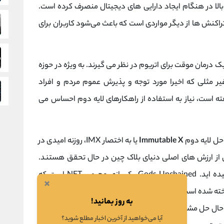
الا در هنگام ایجاد دارایی های دیجیتال منصرف کرده است.
راکنش‌ ها از دیگر مواردی است که باعث می‌شود کاربران برای
یک درمان موقت برای اتریوم در نظر می گیرند. به ویژه در حوزه
ر مثلی که اخیرا مورد توجه و پذیرش عموم مردم و افراد
رفته است، نیاز به استفاده از راهکارهای لایه دوم احساس می
 حل لایه دوم
Immutable X
یا به اختصار IMX، روزنه امیدی در
رسد برخی از ارزش های اصلی دنیای بلاک چین در حال تحقق هستند.
را شنیده اید. Gods Unchained یک بازی محبوب NFT است که
×
ارزهای دیجیتال
به
به روز بمانید!
ر حال حل مشکل
مقیاس پذیری
در بلاک چین اتریوم است. تیم
آیا می‌خواهید از آخرین اخبار مطلع شوید؟