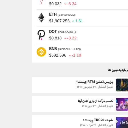
$0.032
-3.34
ETH
(ETHEREUM)
$1,907.256
1.61
DOT
(POLKADOT)
$0.818
-3.22
BNB
(BINANCE COIN)
$592.596
-1.18
ر بازدیدترین ها
پرایس اکشن RTM چیست؟
تاریخ انتشار : ۲۹ شهریور ۱۴۰۰
کسب درآمد از بازی تتان آرنا
تاریخ انتشار : ۲۲ مهر ۱۴۰۰
شبکه TRC20 چیست؟
تاریخ انتشار : ۱۷ مرداد ۱۴۰۰