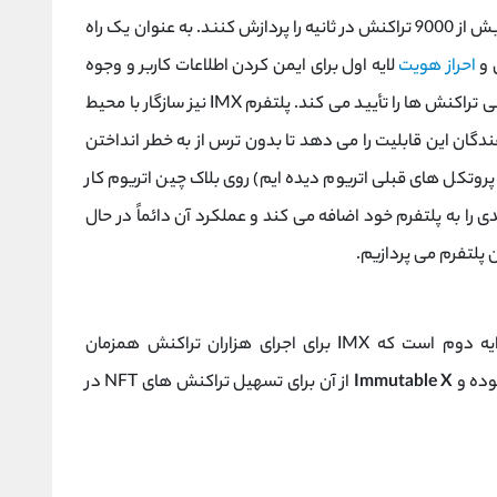
تراکنش‌ها به کارمزد بالایی نیاز ندارند و می‌توانند بیش از 9000 تراکنش در ثانیه را پردازش کنند. به عنوان یک راه
احراز هویت
لایه اول برای ایمن کردن اطلاعات کاربر و وجوه
استفاده کرده و به راحتی تراکنش ها را تأیید می کند. پلتفرم IMX نیز سازگار با محیط
گان این قابلیت را می دهد تا بدون ترس از به خطر انداختن
پروتکل های قبلی اتریوم دیده ایم) روی بلاک چین اتریوم کار
 های جدیدی را به پلتفرم خود اضافه می کند و عملکرد آن دائماً در حال
 پلتفرم می پردازیم.
یک تکنیک مقیاس‌پذیری لایه دوم است که IMX برای اجرای هزاران تراکنش همزمان
Immutable X
از آن برای تسهیل تراکنش های NFT در