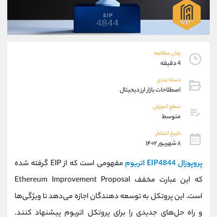
موبایل
09927779040
واتساپ
شروع گفتگو
تلگرام
@Armteam_admin_por
داخلی
107
زمان مطالعه
4 دقیقه
پشتیبان فروش
(یوسف فرخنده)
دسته بندی
موبایل
09194198792
اصطلاحات بازار ارز دیجیتال
واتساپ
شروع گفتگو
تلگرام
@Armteam_admin_33
سطح آموزش
متوسط
داخلی
118
تاریخ انتشار
۸ شهریور ۱۴۰۲
اطلاعات تماس
(دفتر فروش)
تلفن
021-22021030
پروپوزال EIP4844 اتریوم
مفهومی است که از EIP گرفته شده
تلفن
021-22021040
که این عبارت مخفف Ethereum Improvement Proposal
بدون پیش شماره
90001030
است. این پروتکل به توسعه دهندگان اجازه می‌دهد تا ویژگی‌ها
اینستاگرام
@alireza.mehrabii
کانال تلگرام
@alirezamehrabi_com
و راه حل‌های جدیدی را برای پروتکل اتریوم پیشنهاد کنند.