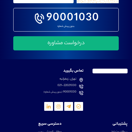
90001030
بدون پیش شماره
تماس بگیرید
تهران، زعفرانیه
021-22021030
90001030
(بدون پیش شماره)
پشتیبانی
دسترسی سریع