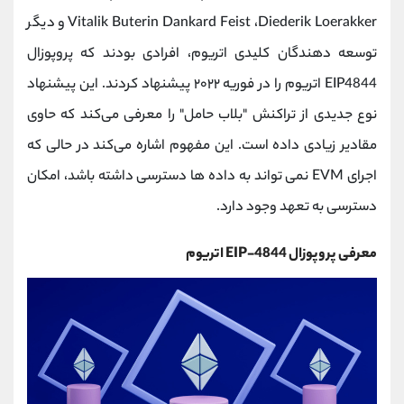
کانال بله
@alirezamehrabi_official
Vitalik Buterin Dankard Feist ،Diederik Loerakker و دیگر
توسعه دهندگان کلیدی اتریوم، افرادی بودند که پروپوزال
EIP4844 اتریوم را در فوریه ۲۰۲۲ پیشنهاد کردند. این پیشنهاد
نوع جدیدی از تراکنش "بلاب حامل" را معرفی می‌کند که حاوی
مقادیر زیادی داده است. این مفهوم اشاره می‌کند در حالی که
اجرای EVM نمی تواند به داده ها دسترسی داشته باشد، امکان
دسترسی به تعهد وجود دارد.
معرفی پروپوزال EIP-4844 اتریوم