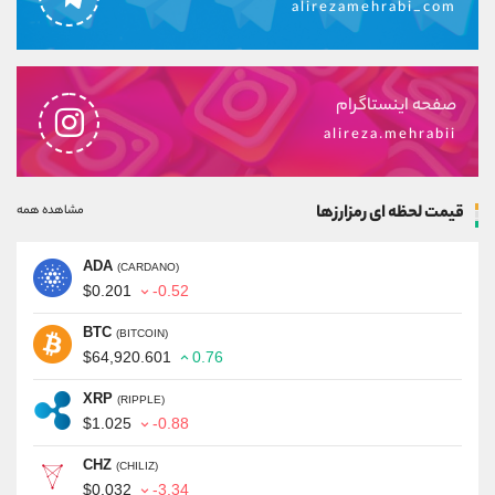
alirezamehrabi_com
صفحه اینستاگرام
alireza.mehrabii
قیمت لحظه ای رمزارزها
مشاهده همه
ADA
(CARDANO)
$0.201
-0.52
BTC
(BITCOIN)
$64,920.601
0.76
XRP
(RIPPLE)
$1.025
-0.88
CHZ
(CHILIZ)
$0.032
-3.34