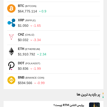
BTC
(BITCOIN)
$64,775.114
0.9
XRP
(RIPPLE)
$1.050
-1.65
CHZ
(CHILIZ)
$0.032
-3.34
ETH
(ETHEREUM)
$1,910.792
2.34
DOT
(POLKADOT)
$0.836
-1.99
BNB
(BINANCE COIN)
$594.566
-0.99
پر بازدیدترین ها
پرایس اکشن RTM چیست؟