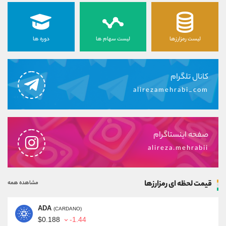
لیست رمزارزها
لیست سهام ها
دوره ها
کانال تلگرام
alirezamehrabi_com
صفحه اینستاگرام
alireza.mehrabii
قیمت لحظه ای رمزارزها
مشاهده همه
ADA
(CARDANO)
$0.188
-1.44