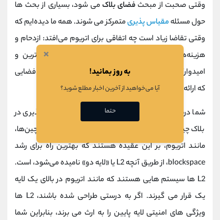
وقتی صحبت از مبحث
فضای بلاک
می شود، بسیاری از بحث ها
حول مسئله
مقیاس پذیری
متمرکز می شوند. همه ما دیده‌ایم که
وقتی تقاضا زیاد است چه اتفاقی برای اتریوم می‌افتد: ازدحام و
×
هزینه‌های سنگین
گس
می‌کنیم. به نظر شما جالب‌ترین و
به روز بمانید!
امیدوارکننده‌ترین راه‌ها برای مقیاس‌بندی بلاک چین و فضایی
که ارائه می‌دهند چیست؟
آیا می‌خواهید از آخرین اخبار مطلع شوید؟
حتما
شما درست می گویید که به اصطلاح مشکل مقیاس پذیری در
بلاک چین یک موضوع چالش برانگیز است. برخی از بلاک‌چین‌ها،
مانند اتریوم، بر این عقیده هستند که بهترین راه برای رشد
blockspace، از طریق آنچه L2 یا «لایه دو» نامیده می‌شود، است.
L2 ها سیستم هایی هستند که مانند اتریوم در بالای یک لایه
یک قرار می گیرند. اگر به درستی طراحی شده باشند، L2 ها
ویژگی های امنیتی لایه پایین را به ارث می برند، بنابراین شما