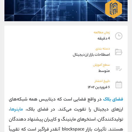
موبایل
09304891085
واتساپ
شروع گفتگو
تلگرام
@Armteam_admin_103
داخلی
103
زمان مطالعه
4 دقیقه
پشتیبان فروش
(یوسف فرخنده)
دسته بندی
موبایل
09194198792
اصطلاحات بازار ارز دیجیتال
واتساپ
شروع گفتگو
تلگرام
@Armteam_admin_33
سطح آموزش
متوسط
داخلی
118
تاریخ انتشار
۶ فروردین ۱۴۰۲
اطلاعات تماس
(دفتر فروش)
تلفن
021-22021030
فضای بلاک
در واقع فضایی است که دیتابیس همه شبکه‌های
تلفن
021-22021040
ارزهای دیجیتال را تقویت می‌کند. در فضای بلاک،
ماینرها
،
بدون پیش شماره
90001030
تولیدکنندگان، استخرهای ماینینگ و کاربران پیشنهاد دهندگان
اینستاگرام
@alireza.mehrabii
کانال تلگرام
@alirezamehrabi_com
هستند. تأثیرات بازار blockspace آنقدر فراگیر است که تقریباً