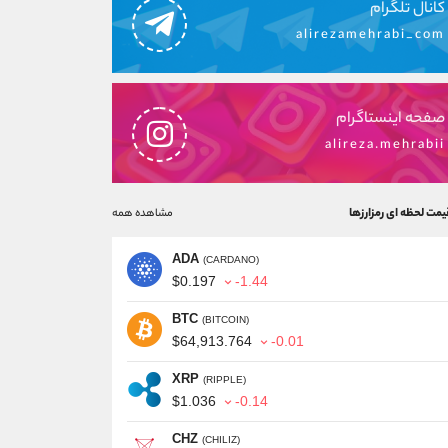
کانال تلگرام
alirezamehrabi_com
صفحه اینستاگرام
alireza.mehrabii
یمت لحظه ای رمزارزها
مشاهده همه
ADA
(CARDANO)
$0.197
-1.44
BTC
(BITCOIN)
$64,913.764
-0.01
XRP
(RIPPLE)
$1.036
-0.14
CHZ
(CHILIZ)