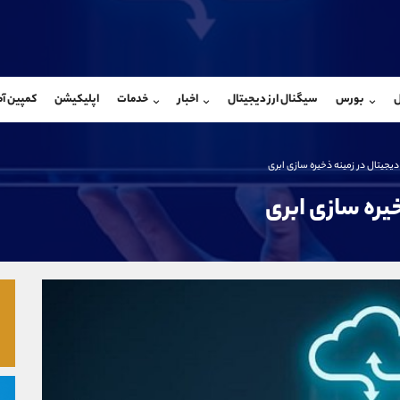
بان فروش
پشتیبان فروش
(ایمان پوراسماعیلی)
(فائزه تهرانی)
ل
بورس
سیگنال ارز دیجیتال
اخبار
خدمات
اپلیکیشن
کمپین آ
09927779040
موبایل
9101364784
شروع گفتگو
واتساپ
شروع گفتگ
@Armteam_admin_por
تلگرام
Armteam_admin_104
دیجیتال در زمینه ذخیره سازی ابری
107
داخلی
04
خیره سازی ابری