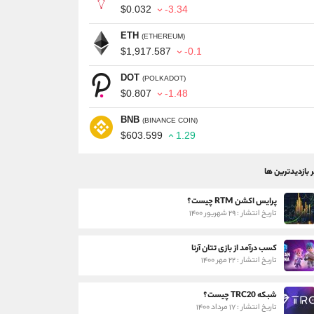
$0.032
-3.34
ETH
(ETHEREUM)
$1,917.587
-0.1
DOT
(POLKADOT)
$0.807
-1.48
BNB
(BINANCE COIN)
$603.599
1.29
ر بازدیدترین ها
پرایس اکشن RTM چیست؟
تاریخ انتشار : ۲۹ شهریور ۱۴۰۰
کسب درآمد از بازی تتان آرنا
تاریخ انتشار : ۲۲ مهر ۱۴۰۰
شبکه TRC20 چیست؟
تاریخ انتشار : ۱۷ مرداد ۱۴۰۰