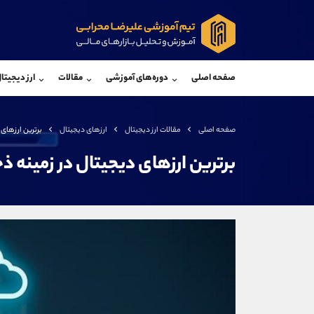
پشتیبان فروش
پشتی
(محسن یزدی)
صفحه اصلی
دوره‌های آموزشی
مقالات
ارز دیجیتا
موبایل
09304891085
موبایل
واتساپ
شروع گفتگو
واتساپ
تلگرام
@Armteam_admin_103
تلگرام
صفحه اصلی
مقالات ارز دیجیتال
ارزهای دیجیتال
برترین ارزهای 
داخلی
103
داخلی
برترین ارزهای دیجیتال در زمینه ذ
اطلاعات تماس
(دفتر فروش)
تلفن
تلفن
بدون پیش شماره
اینستاگرام
کانال تلگرام
کانال بله