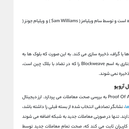
این ارز دیجیتال در سال 2018 رسما شروع به کار کرده است و توسط سام ویلیامز ( Sam Williams ) و ویلیام جونز (
ک ها یا گراف، ذخیره سازی می کند. به این صورت که بلوک ها به
دو بلوک قبلی متصل می شوند به این ترتیب ساختاری به اسم Blockweave را که در تضاد با بلاک چین است،
 ذخیره نمی شوند.
 آرویو
آرویو با استفاده از مکانیزم اثبات دسترسی Proof Of Access به بررسی صحت معاملات می پردازد. ارز دیجیتال
ا
، نشانگر تصادفی انتخاب شده از بسته قبلی را داشته باشد،
ارند. تنها در صورتی معاملات جدید به شبکه اضافه می شوند
ه کاربران ثابت می کند که، صحت تمام معاملات جدید توسط