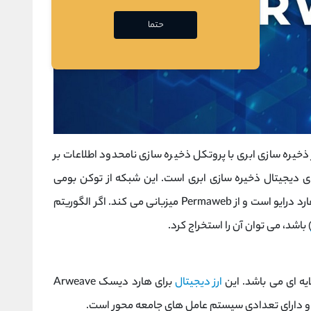
حتما
یره سازی ابری با پروتکل ذخیره سازی نامحدود اطلاعات بر
کی از برترین ارزهای دیجیتال ذخیره سازی ابری است. این شبکه از توکن بومی
خود که AR نام دارد، استفاده می کند. آرویو یک هارد درایو است و از Permaweb میزبانی می کند. اگر الگوریتم
 باشد، می توان آن را استخراج کرد.
ارز دیجیتال
برای هارد دیسک Arweave