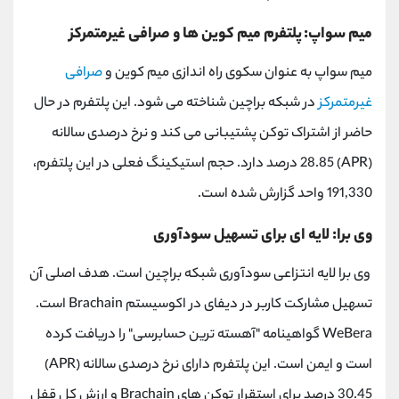
میم سواپ: پلتفرم میم کوین ها و صرافی غیرمتمرکز
میم سواپ به عنوان سکوی راه اندازی میم کوین و
صرافی
غیرمتمرکز
در شبکه براچین شناخته می شود. این پلتفرم در حال
حاضر از اشتراک توکن پشتیبانی می کند و نرخ درصدی سالانه
(APR) 28.85 درصد دارد. حجم استیکینگ فعلی در این پلتفرم،
191,330 واحد گزارش شده است.
وی برا: لایه ای برای تسهیل سودآوری
وی برا لایه انتزاعی سودآوری شبکه براچین است. هدف اصلی آن
تسهیل مشارکت کاربر در دیفای در اکوسیستم Brachain است.
WeBera گواهینامه "آهسته ترین حسابرسی" را دریافت کرده
است و ایمن است. این پلتفرم دارای نرخ درصدی سالانه (APR)
30.45 درصد برای استقرار توکن های Brachain و ارزش کل قفل