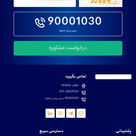
90001030
بدون پیش شماره
تماس بگیرید
تهران، زعفرانیه
021-22021030
90001030
(بدون پیش شماره)
پشتیبانی
دسترسی سریع