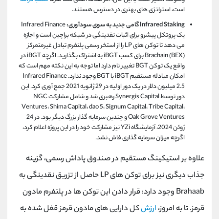
است، استراتژی های بهتری در دسترس هستند.
Infrared Staking گامی جدید به سوی سودآوری:
Infrared Finance
یک پروتکل پیشرو برای اثبات نقدینگی در شبکه براچین است و اجازه
می دهد تا توکن های LP را از استخر رسمی پلتفرم تبادل غیرمتمرکز
Brachain (BEX) برای کسب iBGT به اشتراک بگذارید. اگرچه iBGT در
واقع یک توکن BGT تغییر نام دارد اما توجه به این نکته مهم است که
امکان مبادله مستقیم iBGT با BGT وجود ندارد. Infrared Finance
2.5 میلیون دلار در یک دور اولیه در 29 ژانویه 2021 جمع آوری کرد. این
دور توسط Synergis Capital رهبری شد و شامل مشارکت NGC
Ventures، Shima Capital، dao 5، Signum Capital، Tribe Capital،
Oak Grove Ventures و چندین سرمایه گذار بزرگ دیگر بود. در 24
ژوئن 2024، آزمایشگاه YZi نیز مشارکت خود را در این پروژه اعلام کرد،
اگرچه میزان سرمایه گذاری فاش نشد.
علاوه بر استیکینگ مستقیم در صندوق پاداش رسمی، گزینه
جذاب دیگری نیز برای توکن های LP حاصل از تزریق نقدینگی به
Brahaab وجود دارد: قرار دادن این توکن ها در پلتفرم مادون
قرمز. تا به امروز،
ارزش
کل دارایی های مادون قرمز قفل شده به