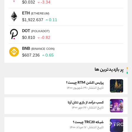
$0.032
-3.34
ETH
(ETHEREUM)
$1,922.637
0.11
DOT
(POLKADOT)
$0.810
-0.82
BNB
(BINANCE COIN)
$607.236
0.65
پر بازدیدترین ها
پرایس اکشن RTM چیست؟
تاریخ انتشار : ۲۹ شهریور ۱۴۰۰
کسب درآمد از بازی تتان آرنا
تاریخ انتشار : ۲۲ مهر ۱۴۰۰
شبکه TRC20 چیست؟
تاریخ انتشار : ۱۷ مرداد ۱۴۰۰