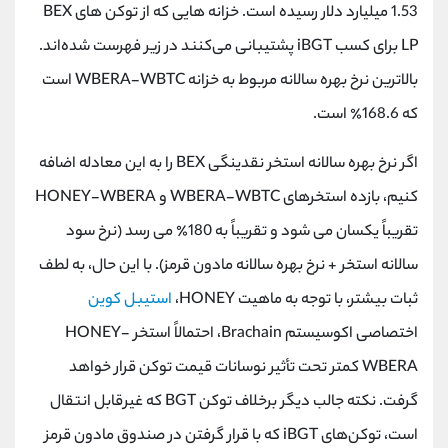
1.53 میلیارد دلار رسیده است. خزانه ‌هایی که از توکن‌ های BEX
LP برای کسب iBGT پشتیبانی می‌کنند در زیر فهرست شده‌اند.
بالاترین نرخ بهره سالانه مربوط به خزانه WBERA-WBTC است
که 168.6٪ است.
اگر نرخ بهره سالانه استخر نقدینگی BEX را به این معادله اضافه
کنیم، بازده استخرهای WBERA-WBTC و HONEY-WBERA
تقریباً یکسان می شود و تقریباً به 180٪ می رسد (نرخ سود
سالانه استخر + نرخ بهره سالانه مادون قرمز). با این حال، به لطف
ثبات بیشتر، با توجه به ماهیت HONEY،
استیبل کوین
اختصاصی اکوسیستم Brachain، احتمالاً استخر HONEY-
WBERA کمتر تحت تأثیر نوسانات قیمت توکن قرار خواهد
گرفت. نکته جالب دیگر برخلاف توکن BGT که غیرقابل انتقال
است، توکن‌های iBGT که با قرار گرفتن در صندوق مادون قرمز