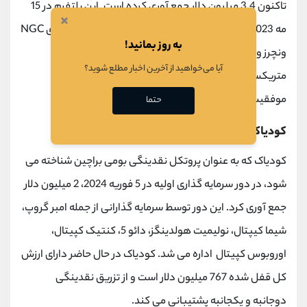
تاکنون 3.4 میلیون دلار جمع آوری کرده است. این پلتفرم در 15
×
مه 2023 یک دور سرمایه گذاری 2.5 میلیون دلاری به رهبری NGC
به روز بمانید!
ونچرز و دریپر گورن را با مشارکت کوین بیس ونچرز، توکن
آیا می‌خواهید از آخرین اخبار مطلع شوید؟
متریکس ونچرز و جمعی دیگر از سرمایه گذاران برجسته با
موفقیت به پایان رسید.
حتما
کودیاک: نوعی نقدینگی و پاداش های دوگانه
کودیاک که به عنوان پروتکل نقدینگی بومی براچین شناخته می
شود، در دور سرمایه گذاری اولیه در 5 فوریه 2024، 2 میلیون دلار
جمع آوری کرد. این دور توسط سرمایه گذارانی از جمله امبر گروپ،
شیما کیپتال، نولیمیت هولدینگز، دائو 5، کنتیک کپیتال،
اوروبوس کپیتال اداره می شد. کودیاک در حال حاضر دارای ارزش
کل قفل شده 767 میلیون دلار است و از تزریق نقدینگی
دوجانبه و یکجانبه پشتیبانی می کند.