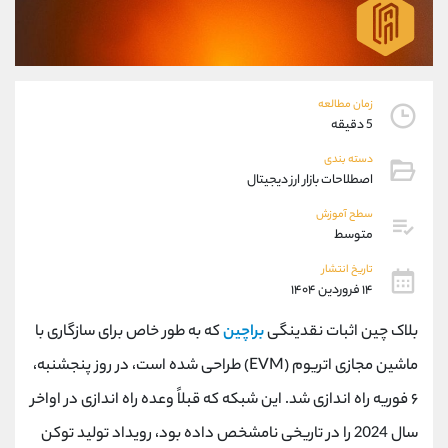
موبایل
09304891085
واتساپ
شروع گفتگو
تلگرام
@Armteam_admin_103
داخلی
103
زمان مطالعه
5 دقیقه
پشتیبان فروش
(ایمان پوراسماعیلی)
دسته بندی
موبایل
09927779040
اصطلاحات بازار ارز دیجیتال
واتساپ
شروع گفتگو
سطح آموزش
تلگرام
@Armteam_admin_por
متوسط
داخلی
107
تاریخ انتشار
۱۴ فروردین ۱۴۰۴
اطلاعات تماس
(دفتر فروش)
بلاک چین اثبات نقدینگی
براچین
که به طور خاص برای سازگاری با
تلفن
021-22021030
تلفن
021-22021040
ماشین مجازی اتریوم (EVM) طراحی شده است، در روز پنجشنبه،
بدون پیش شماره
90001030
۶ فوریه راه اندازی شد. این شبکه که قبلاً وعده راه اندازی در اواخر
اینستاگرام
@alireza.mehrabii
کانال تلگرام
@alirezamehrabi_com
سال 2024 را در تاریخی نامشخص داده بود، رویداد تولید توکن