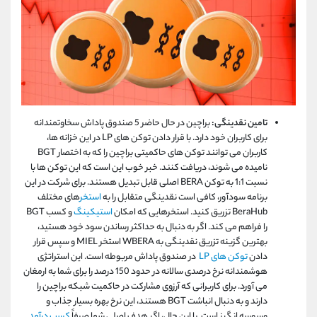
تامین نقدینگی:
براچین در حال حاضر 5 صندوق پاداش سخاوتمندانه
برای کاربران خود دارد. با قرار دادن توکن‌ های LP در این خزانه‌ ها،
کاربران می ‌توانند توکن ‌های حاکمیتی براچین را که به اختصار BGT
نامیده می ‌شوند، دریافت کنند. خبر خوب این است که این توکن ها با
نسبت 1:1 به توکن BERA اصلی قابل تبدیل هستند. برای شرکت در این
برنامه سودآور، کافی است نقدینگی متقابل را به
استخر
های مختلف
BeraHub تزریق کنید. استخرهایی که امکان
استیکینگ
و کسب BGT
را فراهم می کند. اگر به دنبال به حداکثر رساندن سود خود هستید،
بهترین گزینه تزریق نقدینگی به WBERA استخر MIEL و سپس قرار
دادن
توکن های LP
در صندوق پاداش مربوطه است. این استراتژی
هوشمندانه نرخ درصدی سالانه در حدود 150 درصد را برای شما به ارمغان
می آورد. برای کاربرانی که آرزوی مشارکت در حاکمیت شبکه براچین را
دارند و به دنبال انباشت BGT هستند، این نرخ بهره بسیار جذاب و
وسوسه انگیز است. با این حال، اگر هدف اصلی شما صرفاً
کسب درآمد