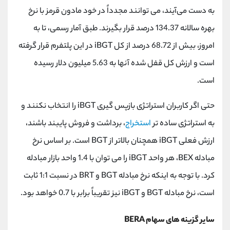
به دست می‌آیند، می ‌توانند مجدداً در خود مادون قرمز با نرخ
بهره سالانه 134.37 درصد قرار بگیرند. طبق آمار رسمی، تا به
امروز، بیش از 68.72 درصد از کل iBGT در این پلتفرم قرار گرفته
است و ارزش کل قفل شده آنها به 5.63 میلیون دلار رسیده
است.
حتی اگر کاربران استراتژی بازپس گیری iBGT را انتخاب نکنند و
به استراتژی ساده تر
استخراج
، برداشت و فروش پایبند باشند،
ارزش فعلی iBGT همچنان بالاتر از BGT است. بر اساس نرخ
مبادله BEX، هر واحد iBGT را می توان با 1.4 واحد بازار مبادله
کرد. با توجه به اینکه نرخ مبادله BGT و BRT در نسبت 1:1 ثابت
است، نرخ مبادله BGT و iBGT نیز تقریباً برابر با 0.7 خواهد بود.
سایر گزینه ‌های سهام BERA