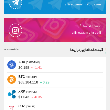
alirezamehrabi_com
صفحه اینستاگرام
alireza.mehrabii
قیمت لحظه ای رمزارزها
مشاهده همه
ADA
(CARDANO)
$0.198
-1.41
BTC
(BITCOIN)
$65,184.118
0.29
XRP
(RIPPLE)
$1.043
-0.35
CHZ
(CHILIZ)