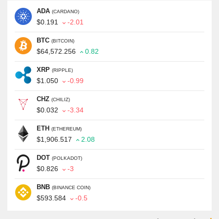
ADA
(CARDANO)
$0.191
-2.01
BTC
(BITCOIN)
$64,572.256
0.82
XRP
(RIPPLE)
$1.050
-0.99
CHZ
(CHILIZ)
$0.032
-3.34
ETH
(ETHEREUM)
$1,906.517
2.08
DOT
(POLKADOT)
$0.826
-3
BNB
(BINANCE COIN)
$593.584
-0.5