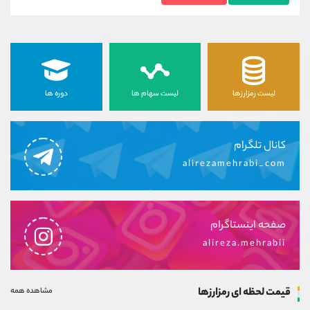
لیست رمزارزها
لیست سهام ها
دوره ها
کانال تلگرام
alirezamehrabi_com
صفحه اینستاگرام
alireza.mehrabii
قیمت لحظه ای رمزارزها
مشاهده همه