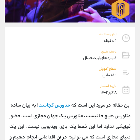
موبایل
09101364784
واتساپ
شروع گفتگو
تلگرام
@Armteam_admin_104
داخلی
104
زمان مطالعه
4 دقیقه
پشتیبان فروش
(یوسف فرخنده)
دسته بندی
موبایل
09194198792
کاربردهای ارز دیجیتال
واتساپ
شروع گفتگو
تلگرام
@Armteam_admin_33
سطح آموزش
مقدماتی
داخلی
118
تاریخ انتشار
۱۸ تیر ۱۴۰۲
اطلاعات تماس
(دفتر فروش)
تلفن
021-22021030
این مقاله در مورد این است که
متاورس کجاست
! به زبان ساده،
تلفن
021-22021040
متاورس هیچ جا نیست، متاورس یک جهان مجازی است. حضور
بدون پیش شماره
90001030
فیزیکی ندارد اما این فقط یک بازی ویدیویی نیست. این یک
اینستاگرام
@alireza.mehrabii
کانال تلگرام
@alirezamehrabi_com
دنیای مجازی است که می توانیم در آن اقداماتی انجام دهیم و