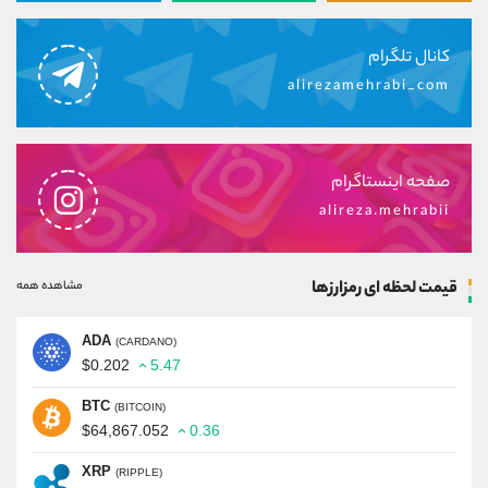
کانال تلگرام
alirezamehrabi_com
صفحه اینستاگرام
alireza.mehrabii
قیمت لحظه ای رمزارزها
مشاهده همه
ADA
(CARDANO)
$0.202
5.47
BTC
(BITCOIN)
$64,867.052
0.36
XRP
(RIPPLE)