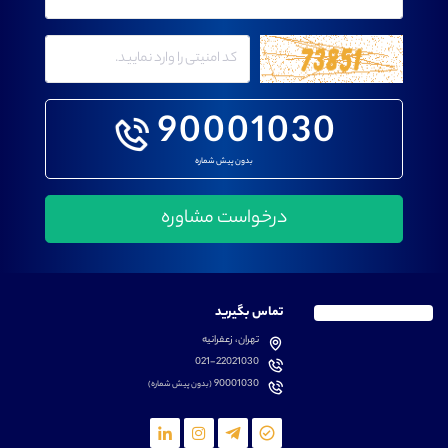
90001030
بدون پیش شماره
تماس بگیرید
تهران، زعفرانیه
021-22021030
90001030
(بدون پیش شماره)