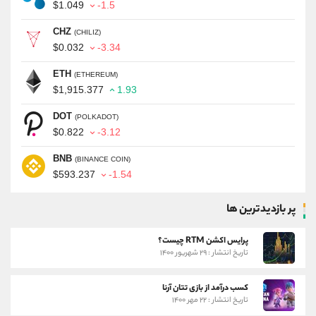
$1.049
-1.5
CHZ
(CHILIZ)
$0.032
-3.34
ETH
(ETHEREUM)
$1,915.377
1.93
DOT
(POLKADOT)
$0.822
-3.12
BNB
(BINANCE COIN)
$593.237
-1.54
پر بازدیدترین ها
پرایس اکشن RTM چیست؟
تاریخ انتشار : ۲۹ شهریور ۱۴۰۰
کسب درآمد از بازی تتان آرنا
تاریخ انتشار : ۲۲ مهر ۱۴۰۰