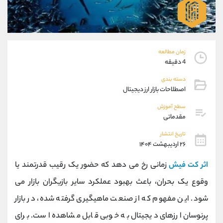
موبایل
09927779040
واتساپ
شروع گفتگو
تلگرام
@Armteam_admin_por
داخلی
107
زمان مطالعه
4 دقیقه
پشتیبان فروش
(محسن یزدی)
دسته بندی
موبایل
09304891085
اصطلاحات بازار ارز دیجیتال
واتساپ
شروع گفتگو
سطح آموزش
تلگرام
@Armteam_admin_103
مقدماتی
داخلی
103
تاریخ انتشار
۲۶ اردیبهشت ۱۴۰۴
اطلاعات تماس
(دفتر فروش)
اثر کت فیش
زمانی رخ می ‌دهد که حضور یک رقیب قدرتمند یا
تلفن
021-22021030
تلفن
021-22021040
وقوع یک بحران، باعث بهبود عملکرد سایر بازیگران بازار می
بدون پیش شماره
90001030
‌شود. این مفهوم که از صنعت ماهیگیری گرفته شده، در بازار
اینستاگرام
@alireza.mehrabii
کانال تلگرام
@alirezamehrabi_com
پرنوسان ارزهای دیجیتال به خوبی قابل مشاهده است. برای