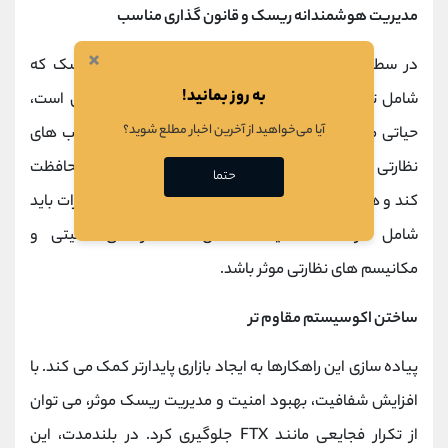
مدیریت هوشمندانه ریسک و قانون گذاری مناسب
×
در سطح سازمانی، توسعه استراتژی ‌های مدیریت ریسک که
به روز بمانید!
شامل تنوع ‌بخشی دارایی ‌ها و ایجاد ذخایر نقدی کافی است،
آیا می‌خواهید از آخرین اخبار مطلع شوید؟
حیاتی می ‌باشد. از سوی دیگر، قانون گذاران باید چارچوب ‌های
نظارتی روشنی تعیین کنند که هم از سرمایه ‌گذاران محافظت
حتما
کند و هم فضای رشد برای نوآوری را حفظ نماید. این مقررات باید
شامل الزامات شفافیت، حداقل استانداردهای امنیتی و
مکانیسم ‌های نظارتی موثر باشد.
ساختن اکوسیستم مقاوم‌ تر
پیاده ‌سازی این راهکارها به ایجاد بازاری پایدارتر کمک می ‌کند. با
افزایش شفافیت، بهبود امنیت و مدیریت ریسک موثر، می ‌توان
از تکرار فجایعی مانند FTX جلوگیری کرد. در بلندمدت، این