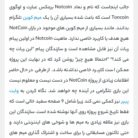
جالب اینجاست که نام و نماد Notcoin برعکس عبارت و لوگوی
Toncoin است که باعث شده بسیاری آن را یک
میم کوین
تلگرام
بدانند. مانند بسیاری از میم کوین های موجود در بازار، NotCoin
هیچ هدف یا کاربرد خاصی ندارد. ماهیت Notcoin در اولین پیام
ربات آن نیز قابل مشاهده است و سازندگان پیام "این ربات چه
می کند؟" "احتمالا هیچ چیز" روشن کرد که در نهایت این پروژه
ممکن است کاربرد خاصی نداشته باشد. از طرفی در حال حاضر
اطلاعات زیادی از پروژه NotCoin در دست نیست و معلوم نیست
این بازی تلگرامی در آینده چه خواهد شد. نگاه کردن به
وایت
پیپر
نیز کمکی نمی کند زیرا شامل 9 صفحه سفید خالی است که
فقط تاریخ شروع پروژه روی آنها نوشته شده است. سازندگان این
بازی نیز علاقه زیادی به میم ها و شوخی های اینترنتی دارند و
حتی تاکنون مسابقاتی را برای ساخت و اشتراک گذاری میم های