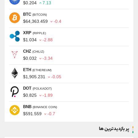
$0.204
7.13
BTC
(BITCOIN)
$64,363.459
-0.4
XRP
(RIPPLE)
$1.034
-2.88
CHZ
(CHILIZ)
$0.032
-3.34
ETH
(ETHEREUM)
$1,905.231
-0.05
DOT
(POLKADOT)
$0.825
-1.89
BNB
(BINANCE COIN)
$591.559
-0.7
پر بازدیدترین ها