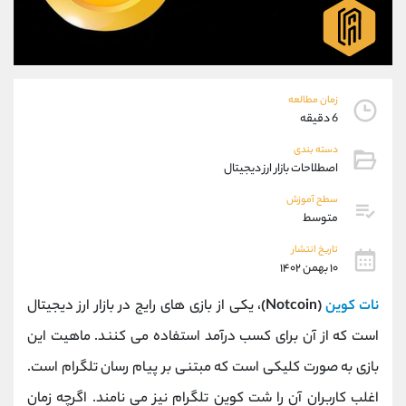
موبایل
09101364784
واتساپ
شروع گفتگو
تلگرام
@Armteam_admin_104
داخلی
104
زمان مطالعه
6 دقیقه
پشتیبان فروش
(محسن یزدی)
دسته بندی
موبایل
09304891085
اصطلاحات بازار ارز دیجیتال
واتساپ
شروع گفتگو
تلگرام
@Armteam_admin_103
سطح آموزش
متوسط
داخلی
103
تاریخ انتشار
۱۰ بهمن ۱۴۰۲
اطلاعات تماس
(دفتر فروش)
تلفن
021-22021030
نات کوین
(Notcoin)
، یکی از بازی های رایج در بازار ارز دیجیتال
تلفن
021-22021040
است که از آن برای کسب درآمد استفاده می کنند. ماهیت این
بدون پیش شماره
90001030
بازی به صورت کلیکی است که مبتنی بر پیام رسان تلگرام است.
اینستاگرام
@alireza.mehrabii
کانال تلگرام
@alirezamehrabi_com
اغلب کاربران آن را شت کوین تلگرام نیز می نامند. اگرچه زمان