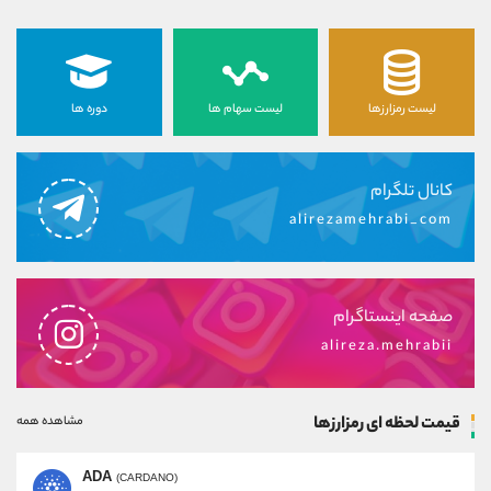
لیست رمزارزها
لیست سهام ها
دوره ها
کانال تلگرام
alirezamehrabi_com
صفحه اینستاگرام
alireza.mehrabii
قیمت لحظه ای رمزارزها
مشاهده همه
ADA
(CARDANO)