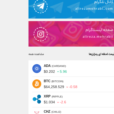
کانال تلگرام
alirezamehrabi_com
صفحه اینستاگرام
alireza.mehrabii
یمت لحظه ای رمزارزها
مشاهده همه
ADA
(CARDANO)
$0.202
5.96
BTC
(BITCOIN)
$64,258.529
-0.58
XRP
(RIPPLE)
$1.034
-2.6
CHZ
(CHILIZ)