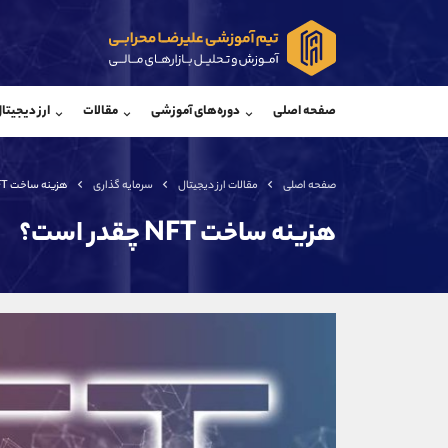
پشتیبان فروش
پشتی
(فائزه تهرانی)
صفحه اصلی
دوره‌های آموزشی
مقالات
ارز دیجیتا
موبایل
09101364784
موبایل
واتساپ
شروع گفتگو
واتساپ
تلگرام
@Armteam_admin_104
تلگرام
صفحه اصلی
مقالات ارز دیجیتال
سرمایه گذاری
هزینه ساخت NFT چقدر است؟
داخلی
104
داخلی
هزینه ساخت NFT چقدر است؟
اطلاعات تماس
(دفتر فروش)
تلفن
تلفن
بدون پیش شماره
اینستاگرام
کانال تلگرام
کانال بله