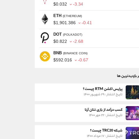
$0.032
-3.34
ETH
(ETHEREUM)
$1,901.386
-0.41
DOT
(POLKADOT)
$0.822
-2.68
BNB
(BINANCE COIN)
$592.016
-0.67
ر بازدیدترین ها
پرایس اکشن RTM چیست؟
تاریخ انتشار : ۲۹ شهریور ۱۴۰۰
کسب درآمد از بازی تتان آرنا
تاریخ انتشار : ۲۲ مهر ۱۴۰۰
شبکه TRC20 چیست؟
تاریخ انتشار : ۱۷ مرداد ۱۴۰۰