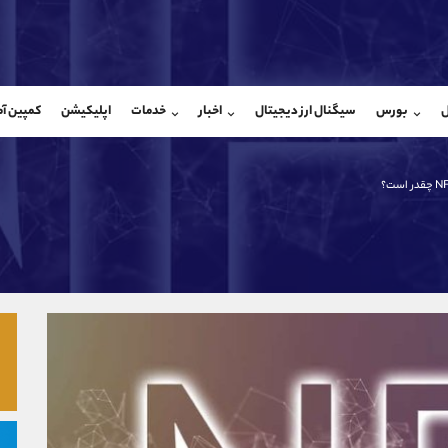
بان فروش
پشتیبان فروش
(ایمان پوراسماعیلی)
(محسن یزدی)
ل
بورس
سیگنال ارز دیجیتال
اخبار
خدمات
اپلیکیشن
کمپین آ
09927779040
موبایل
9304891085
شروع گفتگو
واتساپ
شروع گفتگ
@Armteam_admin_por
تلگرام
Armteam_admin_103
107
داخلی
03