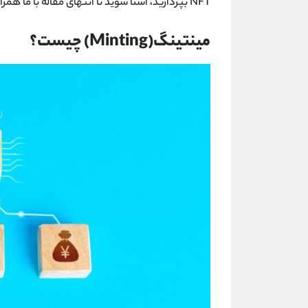
NFT بپردازید، آشنا شوید تا انتهای مقاله با ما همراه باشید.
مینتینگ(Minting) چیست؟