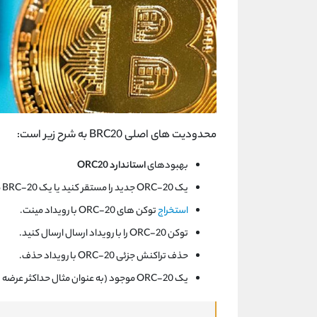
محدودیت های اصلی BRC20 به شرح زیر است:
بهبودهای
استاندارد ORC20
یک ORC-20 جدید را مستقر کنید یا یک BRC-20 موجود را با یک رویداد استقرار منتقل کنید.
استخراج
توکن های ORC-20 با رویداد مینت.
توکن ORC-20 را با رویداد ارسال ارسال کنید.
حذف تراکنش جزئی ORC-20 با رویداد حذف.
یک ORC-20 موجود (به عنوان مثال حداکثر عرضه و مینت) را با یک رویداد ارتقا دهید.