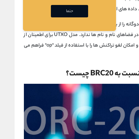
. داده های ارزش به حروف بزرگ و کوچک حساس نیستند.
حتما
ORC-20 با BRC-20 سازگار است و امکان مصرف دوگانه را از بین می برد. ORC-20 امکان تغییر مقدار اولیه و
حداکثر قابل صدور را می دهد و محدودیت ثابتی در فضاهای نام و نام ها ندارد. مدل UTXO برای اطمینان از
ها استفاده می شود و امکان لغو تراکنش ها را با استفاده از فیلد "op" فراهم می