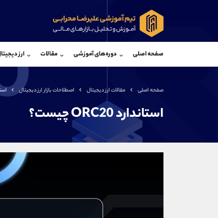
پشتیبان فروش
پشتی
(محسن یزدی)
صفحه اصلی
دوره‌های آموزشی
مقالات
ارز دیجیتا
موبایل
09304891085
موبایل
واتساپ
شروع گفتگو
واتساپ
تلگرام
@Armteam_admin_103
تلگرام
صفحه اصلی
مقالات ارز دیجیتال
اصطلاحات بازار ارز دیجیتال
استاندا
داخلی
103
داخلی
استاندارد ORC20 چیست؟
اطلاعات تماس
(دفتر فروش)
تلفن
تلفن
بدون پیش شماره
اینستاگرام
کانال تلگرام
کانال بله