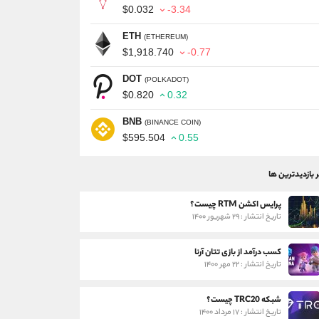
$0.032
-3.34
ETH
(ETHEREUM)
$1,918.740
-0.77
DOT
(POLKADOT)
$0.820
0.32
BNB
(BINANCE COIN)
$595.504
0.55
ر بازدیدترین ها
پرایس اکشن RTM چیست؟
تاریخ انتشار : ۲۹ شهریور ۱۴۰۰
کسب درآمد از بازی تتان آرنا
تاریخ انتشار : ۲۲ مهر ۱۴۰۰
شبکه TRC20 چیست؟
تاریخ انتشار : ۱۷ مرداد ۱۴۰۰