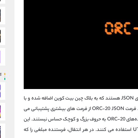
آ
، فایل های JSON هستند که به بلاک چین بیت کوین اضافه شده و با
نوشته می شوند. فرمت ORC-20 JSON از فرمت های بیشتری پشتیبانی می
کند و شامل جفت های کلید-مقدار است. همه داده‌های ORC-20 به حروف بزرگ و کوچک حساس نیستند. این
توکن ها از یک مدل تراکنش بر اساس مدل UTXO استفاده می کنند. در هر انتقال، فرستنده مبلغی را که