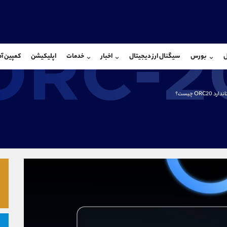
بان فروش
پشتیبان فروش
(ایمان پوراسماعیلی)
(فائزه تهرانی)
ل
بورس
سیگنال ارز دیجیتال
اخبار
خدمات
اپلیکیشن
کمپین آ
09927779040
موبایل
9101364784
شروع گفتگو
واتساپ
شروع گفتگ
@Armteam_admin_por
تلگرام
Armteam_admin_104
رد ORC20 چیست؟
107
داخلی
04