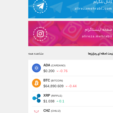
کانال تلگرام
alirezamehrabi_com
صفحه اینستاگرام
alireza.mehrabii
یمت لحظه ای رمزارزها
مشاهده همه
ADA
(CARDANO)
$0.200
-0.76
BTC
(BITCOIN)
$64,890.609
-0.44
XRP
(RIPPLE)
$1.038
0.1
CHZ
(CHILIZ)