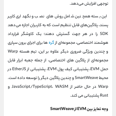
توجهی افزایش می‌دهد.
این بسته همچنین شامل روش‌های نصب و نگهداری کاربر
پسند، پلاگین‌های قابل تنظیم است که به کاربران اجازه می‌دهد
SDK را در هر جهت گسترش دهند؛ یک کاوشگر قرارداد
هوشمند اختصاصی، مجموعه‌ای از
گره‌
ها برای اجرای برون سپاری
و چندین ویژگی ضروری دیگر. علاوه بر این، تیم هسته Warp
مجموعه‌ای از پلاگین‌ های اختصاصی، از جمله جعبه ابزار قابل
حمل EVM، پشتیبانی کیف پول EVM، پشتیبانی از EtherJS در
محیط SmartWeave و چندین پلاگین دیگر را توسعه داده است.
Warp در حال حاضر از JavaScript/TypeScript، WASM و
Rust پشتیبانی می کند.
وجه تمایز بین EVM از SmartWeave