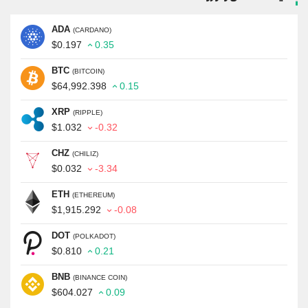
ADA
(CARDANO)
$0.197
0.35
BTC
(BITCOIN)
$64,992.398
0.15
XRP
(RIPPLE)
$1.032
-0.32
CHZ
(CHILIZ)
$0.032
-3.34
ETH
(ETHEREUM)
$1,915.292
-0.08
DOT
(POLKADOT)
$0.810
0.21
BNB
(BINANCE COIN)
$604.027
0.09