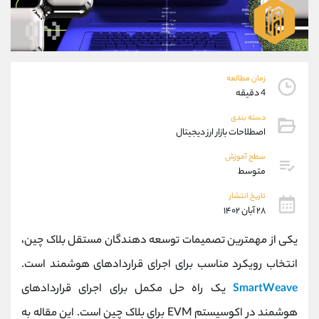
موبایل
09101364784
واتساپ
شروع گفتگو
تلگرام
@Armteam_admin_104
داخلی
104
زمان مطالعه
4 دقیقه
پشتیبان فروش
(ایمان پوراسماعیلی)
دسته بندی
موبایل
09927779040
اصطلاحات بازار ارز دیجیتال
واتساپ
شروع گفتگو
تلگرام
@Armteam_admin_por
سطح آموزش
متوسط
داخلی
107
تاریخ انتشار
۲۸ آبان ۱۴۰۲
اطلاعات تماس
(دفتر فروش)
تلفن
021-22021030
یکی از مهمترین تصمیمات توسعه دهندگان مستقل بلاک چین،
تلفن
021-22021040
انتخاب رویکرد مناسب برای اجرای قراردادهای هوشمند است.
بدون پیش شماره
90001030
SmartWeave
یک راه حل مکمل برای اجرای قراردادهای
اینستاگرام
@alireza.mehrabii
کانال تلگرام
@alirezamehrabi_com
هوشمند در اکوسیستم EVM برای بلاک چین است. این مقاله به