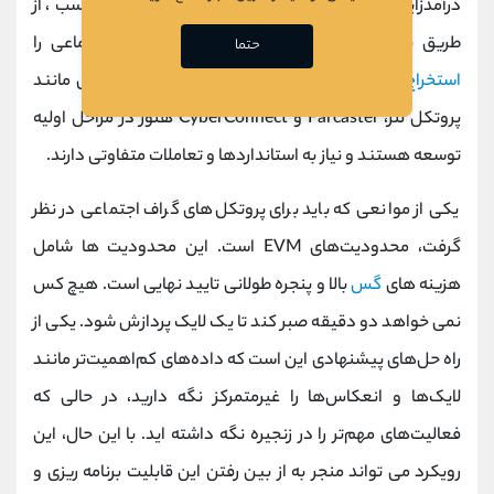
درآمدزایی ناهمگون سازندگان و ارزش پلتفرم نامتناسب، از
طریق یک ساختار باز است که داده‌های نمودار اجتماعی را
حتما
استخراج
می‌کند. با این حال، پروتکل‌های گراف اجتماعی مانند
پروتکل لنز، Farcaster و CyberConnect هنوز در مراحل اولیه
توسعه هستند و نیاز به استانداردها و تعاملات متفاوتی دارند.
یکی از موانعی که باید برای پروتکل‌های گراف اجتماعی در نظر
گرفت، محدودیت‌های EVM است. این محدودیت ها شامل
هزینه های
گس
بالا و پنجره طولانی تایید نهایی است. هیچ کس
نمی خواهد دو دقیقه صبر کند تا یک لایک پردازش شود. یکی از
راه حل‌های پیشنهادی این است که داده‌های کم‌اهمیت‌تر مانند
لایک‌ها و انعکاس‌ها را غیرمتمرکز نگه دارید، در حالی که
فعالیت‌های مهم‌تر را در زنجیره نگه داشته اید. با این حال، این
رویکرد می تواند منجر به از بین رفتن این قابلیت برنامه ریزی و