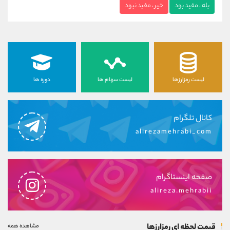
بله ، مفید بود
خیر ، مفید نبود
لیست رمزارزها
لیست سهام ها
دوره ها
کانال تلگرام
alirezamehrabi_com
صفحه اینستاگرام
alireza.mehrabii
قیمت لحظه ای رمزارزها
مشاهده همه