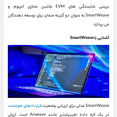
کانال بله
@alirezamehrabi_official
بررسی شایستگی های EVM ماشین مجازی اتریوم و
SmartWeave به عنوان دو گزینه متمایز برای توسعه دهندگان
می پردازد.
آشنایی با SmartWeave
SmartWeave مدلی برای ارزیابی وضعیت
قراردادهای هوشمند
در یک لایه داده تغییرناپذیر مانند Arweave است. ارزش