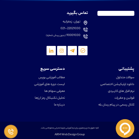
تماس بگیرید
تهران، زعفرانیه
021-22021030
90001030
(بدون پیش شماره)
پشتیبانی
دسترسی سریع
سوالات متداول
مطالب آموزشی بورس
دانلود اپلیکیشن اختصاصی
لیست دوره های آموزشی
نرم افزار های کاربردی
معرفی سهام ها
قوانین و مقررات
تحلیل تکنیکال رمز ارزها
کانال رسمی در پیام رسان بله
درباره ما
کلیه حقوق مادی و معنوی برای تیم آموزشی علیرضا محرابی محفوظ می باشد.
ARM Web Design Group