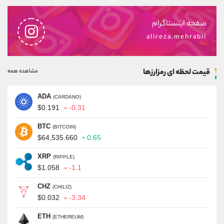
صفحه اینستاگرام
alireza.mehrabii
قیمت لحظه ای رمزارزها
مشاهده همه
ADA
(CARDANO)
$0.191
-0.31
BTC
(BITCOIN)
$64,535.660
0.65
XRP
(RIPPLE)
$1.058
-1.1
CHZ
(CHILIZ)
$0.032
-3.34
ETH
(ETHEREUM)