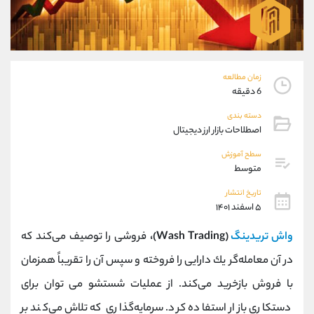
موبایل
09304891085
واتساپ
شروع گفتگو
تلگرام
@Armteam_admin_103
داخلی
103
زمان مطالعه
6 دقیقه
پشتیبان فروش
(ایمان پوراسماعیلی)
دسته بندی
موبایل
09927779040
اصطلاحات بازار ارز دیجیتال
واتساپ
شروع گفتگو
تلگرام
@Armteam_admin_por
سطح آموزش
متوسط
داخلی
107
تاریخ انتشار
۵ اسفند ۱۴۰۱
اطلاعات تماس
(دفتر فروش)
تلفن
021-22021030
واش تریدینگ
(Wash Trading)،
فروشی را توصیف می‌كند كه
تلفن
021-22021040
در آن معامله‌گر یك دارایی را فروخته و سپس آن را تقریباً همزمان
بدون پیش شماره
90001030
با فروش بازخرید می‌كند. از عملیات شستشو می توان برای
اینستاگرام
@alireza.mehrabii
کانال تلگرام
@alirezamehrabi_com
دستکاری بازار استفاده کرد. سرمایه‌گذاری که تلاش می‌کند بر