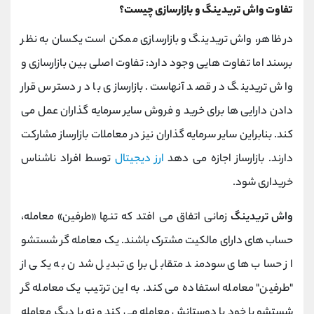
تفاوت واش تریدینگ و بازارسازی چیست؟
در ظاهر، واش تریدینگ و بازارسازی ممکن است یکسان به نظر
برسند اما تفاوت هایی وجود دارد: تفاوت اصلی بین بازارسازی و
واش تریدینگ در قصد آنهاست. بازارسازی با در دسترس قرار
دادن دارایی ها برای خرید و فروش سایر سرمایه گذاران عمل می
کند. بنابراین سایر سرمایه گذاران نیز در معاملات بازارساز مشارکت
دارند. بازارساز اجازه می دهد
ارز دیجیتال
توسط افراد ناشناس
خریداری شود.
واش تریدینگ
زمانی اتفاق می افتد که تنها «طرفین» معامله،
حساب های دارای مالکیت مشترک باشند. یک معامله گر شستشو
از حساب های سودمند متقابل برای تبدیل شدن به یکی از
"طرفین" معامله استفاده می کند. به این ترتیب یک معامله گر
شستشو با خود یا دوستانش معامله می کند و نه با دیگر معامله