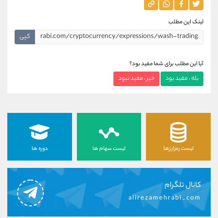
لینک این مطلب
کپی
آیا این مطلب برای شما مفید بود؟
بله ، مفید بود
خیر ، مفید نبود
لیست رمزارزها
لیست سهام ها
دوره ها
کانال تلگرام
alirezamehrabi_com