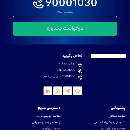
90001030
بدون پیش شماره
تماس بگیرید
تهران، زعفرانیه
021-22021030
90001030
(بدون پیش شماره)
پشتیبانی
دسترسی سریع
سوالات متداول
مطالب آموزشی بورس
دانلود اپلیکیشن اختصاصی
لیست دوره های آموزشی
نرم افزار های کاربردی
معرفی سهام ها