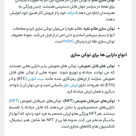
توکن سازی هنر:
با توکن کردن آثار هنری، این آثار به صورت دیجیتالی
برای همه در سراسر جهان قابل دسترسی هستند. چنین ویژگی به
هنرمندان اجازه می دهد تا
درآمد
خود را از فروش آثار هنری خود افزایش
دهند.
توکن‌ سازی طلا و نقره:
طلا و نقره را می‌توان توکن‌ سازی کرد و معاملات
آنها را بسیار سریعتر، آسانتر و حتی امن‌ تر از قبل می‌کند. نمونه معروف
توکن سازی طلا، ارز دیجیتال
PAXG
است.
انواع دارایی ها برای توکن سازی
توکن های قابل تعویض:
توکن های تعویض پذیر دارایی هایی هستند
که می توانند مبادله و توزیع شوند. نمونه هایی از توکن های قابل
تعویض عبارتند از ارزهای رمزنگاری شده مانند
بیت کوین
(BTC) و اتر
(ETH) که هر واحد دارای
ارزش بازار
یکسانی است و می توان آن را با واحد
دیگری با همان ارزش مبادله کرد.
توکن‌های غیرقابل تعویض (NFT):
توکن‌های غیرقابل تعویض (
NFT
)
دارایی‌های منحصربفردی را نشان می‌دهند که قابل مبادله یا تقسیم
نیستند. هر NFT ویژگی ها و ارزش منحصر به فرد خود را دارد که آنها را از
یکدیگر متمایز می کند. نمونه هایی از NFT ها شامل هنر دیجیتال،
کلکسیون ها و کالاهای مجازی است.