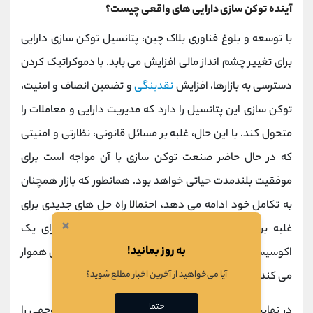
آینده توکن سازی دارایی های واقعی چیست؟
با توسعه و بلوغ فناوری بلاک چین، پتانسیل توکن سازی دارایی
برای تغییر چشم انداز مالی افزایش می یابد. با دموکراتیک کردن
دسترسی به بازارها، افزایش
نقدینگی
و تضمین انصاف و امنیت،
توکن‌ سازی این پتانسیل را دارد که مدیریت دارایی و معاملات را
متحول کند. با این حال، غلبه بر مسائل قانونی، نظارتی و امنیتی
که در حال حاضر صنعت توکن سازی با آن مواجه است برای
موفقیت بلندمدت حیاتی خواهد بود. همانطور که بازار همچنان
به تکامل خود ادامه می دهد، احتمالا راه حل های جدیدی برای
×
غلبه بر این چالش ها پدیدار خواهد شد و راه را برای یک
به روز بمانید!
اکوسیستم مالی فراگیرتر و کارآمدتر با فناوری بلاک چین هموار
آیا می‌خواهید از آخرین اخبار مطلع شوید؟
می کند.
حتما
در نهایت،
توکن سازی دارایی های واقعی
فرصت قابل توجهی را