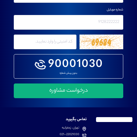
شماره موبایل
90001030
بدون پیش شماره
تماس بگیرید
تهران، زعفرانیه
021-22021030