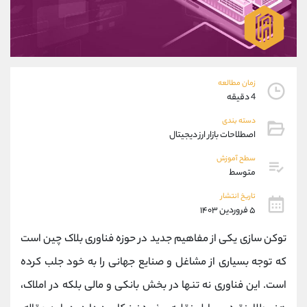
موبایل
09101364784
واتساپ
شروع گفتگو
تلگرام
@Armteam_admin_104
داخلی
104
زمان مطالعه
پشتیبان فروش
(ایمان پوراسماعیلی)
4 دقیقه
موبایل
09927779040
دسته بندی
واتساپ
شروع گفتگو
اصطلاحات بازار ارز دیجیتال
تلگرام
@Armteam_admin_por
سطح آموزش
داخلی
107
متوسط
تاریخ انتشار
اطلاعات تماس
(دفتر فروش)
۵ فروردین ۱۴۰۳
تلفن
021-22021030
توکن سازی یکی از مفاهیم جدید در حوزه فناوری بلاک چین است
تلفن
021-22021040
بدون پیش شماره
90001030
که توجه بسیاری از مشاغل و صنایع جهانی را به خود جلب کرده
اینستاگرام
@alireza.mehrabii
است. این فناوری نه تنها در بخش بانکی و مالی بلکه در املاک،
کانال تلگرام
@alirezamehrabi_com