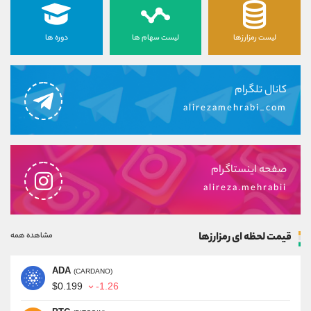
لیست رمزارزها
لیست سهام ها
دوره ها
کانال تلگرام
alirezamehrabi_com
صفحه اینستاگرام
alireza.mehrabii
قیمت لحظه ای رمزارزها
مشاهده همه
ADA
(CARDANO)
$0.199
-1.26