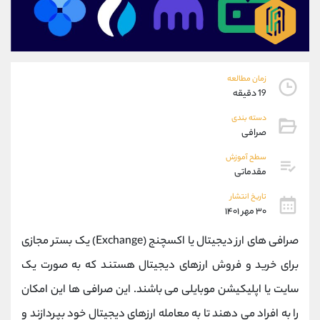
موبایل
09304891085
واتساپ
شروع گفتگو
تلگرام
@Armteam_admin_103
داخلی
103
زمان مطالعه
19 دقیقه
پشتیبان فروش
(یوسف فرخنده)
دسته بندی
موبایل
09194198792
صرافی
واتساپ
شروع گفتگو
تلگرام
@Armteam_admin_33
سطح آموزش
مقدماتی
داخلی
118
تاریخ انتشار
۳۰ مهر ۱۴۰۱
اطلاعات تماس
(دفتر فروش)
تلفن
021-22021030
صرافی های ارز دیجیتال یا اکسچنج (Exchange) یک بستر مجازی
تلفن
021-22021040
برای خرید و فروش ارزهای دیجیتال هستند که به صورت یک
بدون پیش شماره
90001030
سایت یا اپلیکیشن موبایلی می باشند. این صرافی ها این امکان
اینستاگرام
@alireza.mehrabii
کانال تلگرام
@alirezamehrabi_com
را به افراد می دهند تا به معامله ارزهای دیجیتال خود بپردازند و