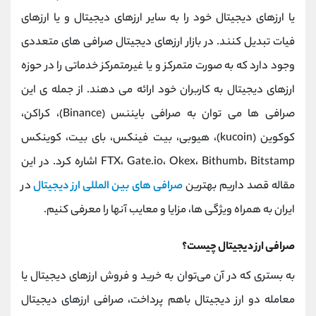
کانال بله
@alirezamehrabi_official
یا ارزهای دیجیتال خود را به سایر ارزهای دیجیتال و یا ارزهای
فیات تبدیل کنند. در بازار ارزهای دیجیتال صرافی های متعددی
وجود دارد که به صورت متمرکز و یا غیرمتمرکز خدماتی را در حوزه
ارزهای دیجیتال به کاربران خود ارائه می دهند. از جمله ی این
صرافی ها می توان به صرافی بایننس (Binance)، کراکن،
کوکوین (kucoin)، هیوبی، بیت فینکس، بای بیت، کوینکس
FTX، Gate.io، Okex، Bithumb، Bitstamp اشاره کرد. در این
مقاله قصد داریم بهترین
صرافی های بین المللی ارز دیجیتال
در
ایران به همراه ویژگی ها، مزایا و معایب آنها را معرفی کنیم.
صرافی ارز دیجیتال چیست؟
به بستری که در آن می‌توان به خرید و فروش ارزهای دیجیتال یا
معامله دو ارز دیجیتال باهم پرداخت، صرافی ارزهای دیجیتال