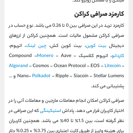
مبتدی را با مشکل روبرو کند.
کارمزد صرافی کراکن
کارمزد ترید در این صرافی بین 0 تا 0.26 می باشد. نوع حساب در
صرافی کراکن مشمول مالیات است. همچنین کراکن از ارزهای
دیجیتال
بیت کوین
، بیت کوین کش،
چین لینک
، اتریوم،
کاردانو
، اتریوم کلاسیک Compound –
– Aave –
Monero
Algorand
– Cosmos – Ocean Protocol – EOS –
Litecoin
–
Polkadot
Nano–
– Ripple – Siacoin – Stellar Lumens و …
پشتیبانی می کند.
صرافی کراکن امکان انجام معاملات مارجین و معاملات آتی را در
اختیار کاربران قرار می دهد. پاداش
استیکینگی
که این صرافی در
نظر گرفته است، بین 1.5٪ تا 40٪ می باشد. همچنین کاربران
برای هزینه واریز از طریق کارت اعتباری بین 3.75% + 0.25% دلار