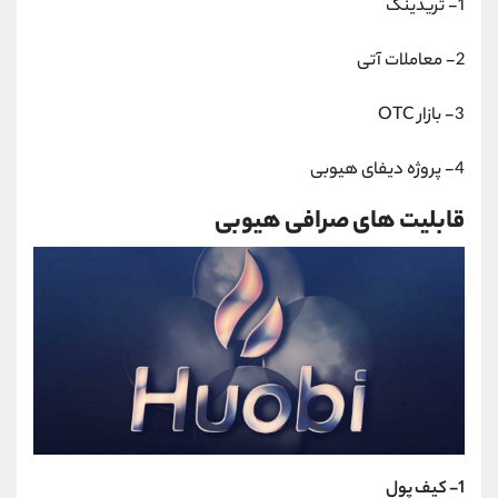
1- تریدینگ
2- معاملات آتی
3- بازار OTC
4- پروژه دیفای هیوبی
قابلیت های صرافی هیوبی
1- کیف پول