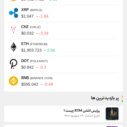
XRP
(RIPPLE)
$1.047
-1.84
CHZ
(CHILIZ)
$0.032
-3.34
ETH
(ETHEREUM)
$1,903.723
2.04
DOT
(POLKADOT)
$0.842
-0.3
BNB
(BINANCE COIN)
$595.042
-0.48
پر بازدیدترین ها
پرایس اکشن RTM چیست؟
تاریخ انتشار : ۲۹ شهریور ۱۴۰۰