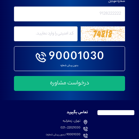
شماره موبایل
90001030
بدون پیش شماره
تماس بگیرید
تهران، زعفرانیه
021-22021030
90001030
(بدون پیش شماره)