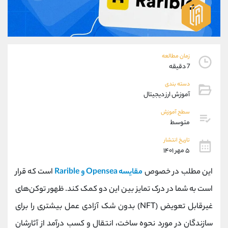
موبایل
09194198792
واتساپ
شروع گفتگو
تلگرام
@Armteam_admin_33
داخلی
118
زمان مطالعه
7 دقیقه
پشتیبان فروش
(محسن یزدی)
دسته بندی
موبایل
09304891085
آموزش ارز دیجیتال
واتساپ
شروع گفتگو
تلگرام
@Armteam_admin_103
سطح آموزش
متوسط
داخلی
103
تاریخ انتشار
۵ مهر ۱۴۰۱
اطلاعات تماس
(دفتر فروش)
تلفن
021-22021030
این مطلب در خصوص
مقایسه Opensea و Rarible
است که قرار
تلفن
021-22021040
است به شما در درک تمایز بین این دو کمک کند. ظهور توکن‌های
بدون پیش شماره
90001030
غیرقابل تعویض (NFT) بدون شک آزادی عمل بیشتری را برای
اینستاگرام
@alireza.mehrabii
کانال تلگرام
@alirezamehrabi_com
سازندگان در مورد نحوه ساخت، انتقال و کسب درآمد از آثارشان