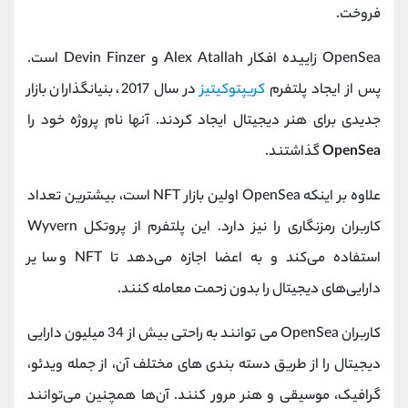
فروخت.
OpenSea زاییده افکار Alex Atallah و Devin Finzer است.
پس از ایجاد پلتفرم
کریپتوکیتیز
در سال 2017، بنیانگذاران بازار
جدیدی برای هنر دیجیتال ایجاد کردند. آنها نام پروژه خود را
OpenSea
گذاشتند.
علاوه بر اینکه OpenSea اولین بازار NFT است، بیشترین تعداد
کاربران رمزنگاری را نیز دارد. این پلتفرم از پروتکل Wyvern
استفاده می‌کند و به اعضا اجازه می‌دهد تا NFT و سایر
دارایی‌های دیجیتال را بدون زحمت معامله کنند.
کاربران OpenSea می توانند به راحتی بیش از 34 میلیون دارایی
دیجیتال را از طریق دسته بندی های مختلف آن، از جمله ویدئو،
گرافیک، موسیقی و هنر مرور کنند. آن‌ها همچنین می‌توانند