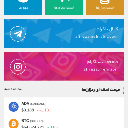
لیست رمزارزها
لیست سهام ها
دوره ها
کانال تلگرام
alirezamehrabi_com
صفحه اینستاگرام
alireza.mehrabii
قیمت لحظه ای رمزارزها
مشاهده همه
ADA
(CARDANO)
$0.188
-1.13
BTC
(BITCOIN)
$64,624.721
0.85