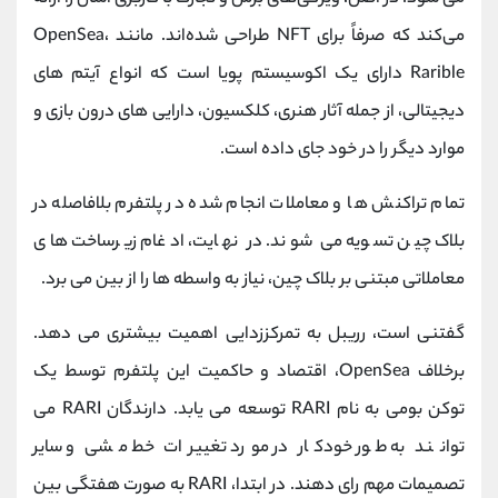
می‌کند که صرفاً برای NFT طراحی شده‌اند. مانند OpenSea،
Rarible دارای یک اکوسیستم پویا است که انواع آیتم های
دیجیتالی، از جمله آثار هنری، کلکسیون، دارایی های درون بازی و
موارد دیگر را در خود جای داده است.
تمام تراکنش ها و معاملات انجام شده در پلتفرم بلافاصله در
بلاک چین تسویه می شوند. در نهایت، ادغام زیرساخت های
معاملاتی مبتنی بر بلاک چین، نیاز به واسطه ها را از بین می برد.
گفتنی است، رریبل به تمرکززدایی اهمیت بیشتری می دهد.
برخلاف OpenSea، اقتصاد و حاکمیت این پلتفرم توسط یک
توکن بومی به نام RARI توسعه می یابد. دارندگان RARI می
توانند به طور خودکار در مورد تغییرات خط مشی و سایر
تصمیمات مهم رای دهند. در ابتدا، RARI به صورت هفتگی بین