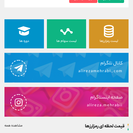
لیست رمزارزها
لیست سهام ها
دوره ها
کانال تلگرام
alirezamehrabi_com
صفحه اینستاگرام
alireza.mehrabii
قیمت لحظه ای رمزارزها
مشاهده همه