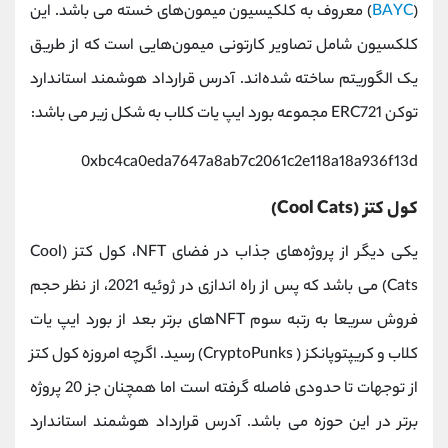
(
BAYC
) معروف به کلکیسیون میمون‌های خسته می باشد. این
کلکسیون شامل تصاویر کارتونی میمون‌هایی است که از طریق
یک الگوریتم ساخته شده‌اند. آدرس قرارداد هوشمند استاندارد
توکن ERC721 مجموعه بورد ایپ یات کلاب به شکل زیر می باشد:
0xbc4ca0eda7647a8ab7c2061c2e118a18a936f13d
کول کتز (Cool Cats)
یکی دیگر از پروژه‌های جذاب در فضای NFT، کول کتز (Cool
Cats) می باشد که پس از راه ‌اندازی در ژوئیه 2021، از نظر حجم
فروش سریعا به رتبه سوم NFTهای برتر بعد از بورد ایپ یات
کلاب و کریپتوپانکز ( CryptoPunks) رسید. اگرچه امروزه کول کتز
از توجهات تا حدودی فاصله گرفته است اما همچنان جز 20 پروژه
برتر در این حوزه می باشد. آدرس قرارداد هوشمند استاندارد