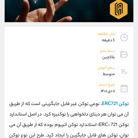
موبایل
09927779040
واتساپ
شروع گفتگو
تلگرام
@Armteam_admin_por
داخلی
107
زمان مطالعه
5 دقیقه
پشتیبان فروش
(یوسف فرخنده)
دسته بندی
موبایل
09194198792
بلاکچین
واتساپ
شروع گفتگو
تلگرام
@Armteam_admin_33
سطح آموزش
متوسط
داخلی
118
تاریخ انتشار
۱۱ دی ۱۴۰۱
اطلاعات تماس
(دفتر فروش)
تلفن
021-22021030
توکن ERC721
، نوعی توکن غیر قابل جایگزینی است که از طریق
تلفن
021-22021040
آن می توان هر دیتای دلخواهی را توکنیزه کرد. در اصل استاندارد
بدون پیش شماره
90001030
توکن ERC-721؛ استاندارد توکن اتریوم بوده که از طریق آن می
اینستاگرام
@alireza.mehrabii
کانال تلگرام
@alirezamehrabi_com
توان، توکن های قابل جایگزین را ایجاد کرد. طرح این نوع توکن