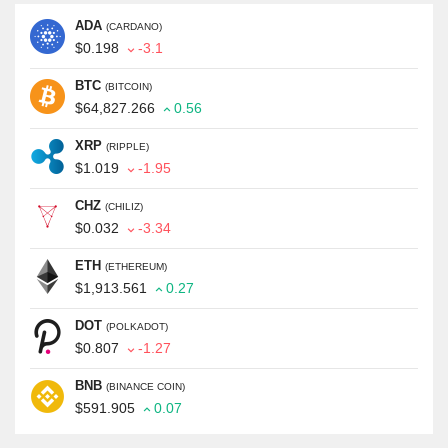
ADA
(CARDANO)
$0.198
-3.1
BTC
(BITCOIN)
$64,827.266
0.56
XRP
(RIPPLE)
$1.019
-1.95
CHZ
(CHILIZ)
$0.032
-3.34
ETH
(ETHEREUM)
$1,913.561
0.27
DOT
(POLKADOT)
$0.807
-1.27
BNB
(BINANCE COIN)
$591.905
0.07