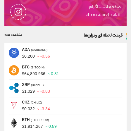
صفحه اینستاگرام
alireza.mehrabii
قیمت لحظه ای رمزارزها
مشاهده همه
ADA
(CARDANO)
$0.200
-0.56
BTC
(BITCOIN)
$64,890.966
0.81
XRP
(RIPPLE)
$1.029
-0.83
CHZ
(CHILIZ)
$0.032
-3.34
ETH
(ETHEREUM)
$1,914.267
0.59