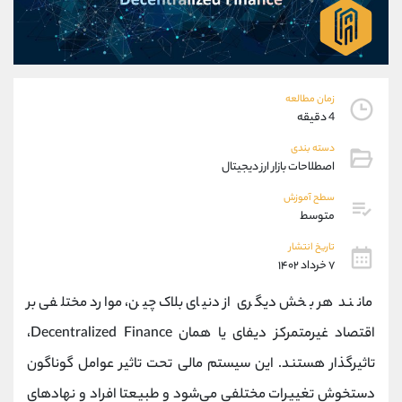
موبایل
09194198792
واتساپ
شروع گفتگو
تلگرام
@Armteam_admin_33
داخلی
118
زمان مطالعه
4 دقیقه
پشتیبان فروش
(محسن یزدی)
دسته بندی
موبایل
09304891085
اصطلاحات بازار ارز دیجیتال
واتساپ
شروع گفتگو
تلگرام
@Armteam_admin_103
سطح آموزش
متوسط
داخلی
103
تاریخ انتشار
۷ خرداد ۱۴۰۲
اطلاعات تماس
(دفتر فروش)
تلفن
021-22021030
مانند هر بخش دیگری از دنیای بلاک چین، موارد مختلفی بر
تلفن
021-22021040
اقتصاد غیرمتمرکز دیفای یا همان
Decentralized Finance
،
بدون پیش شماره
90001030
تاثیرگذار هستند. این سیستم مالی تحت تاثیر عوامل گوناگون
اینستاگرام
@alireza.mehrabii
کانال تلگرام
@alirezamehrabi_com
دستخوش تغییرات مختلفی می‌شود و طبیعتا افراد و نهادهای