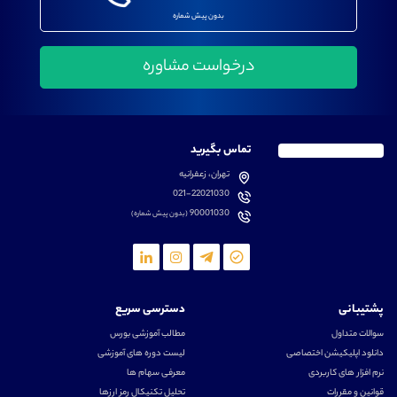
بدون پیش شماره
تماس بگیرید
تهران، زعفرانیه
021-22021030
90001030
(بدون پیش شماره)
پشتیبانی
دسترسی سریع
سوالات متداول
مطالب آموزشی بورس
دانلود اپلیکیشن اختصاصی
لیست دوره های آموزشی
نرم افزار های کاربردی
معرفی سهام ها
قوانین و مقررات
تحلیل تکنیکال رمز ارزها