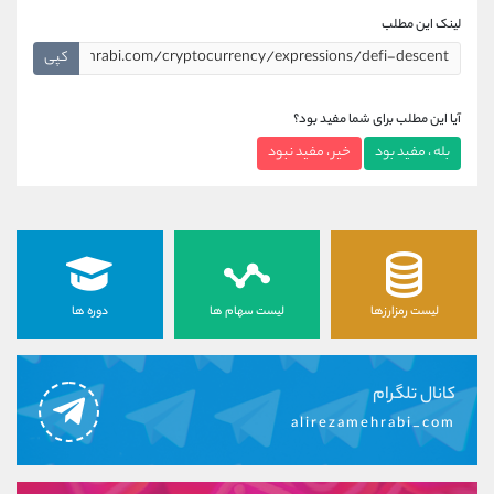
لینک این مطلب
کپی
آیا این مطلب برای شما مفید بود؟
بله ، مفید بود
خیر ، مفید نبود
لیست رمزارزها
لیست سهام ها
دوره ها
کانال تلگرام
alirezamehrabi_com