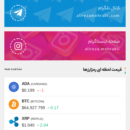
کانال تلگرام
alirezamehrabi_com
صفحه اینستاگرام
alireza.mehrabii
قیمت لحظه ای رمزارزها
مشاهده همه
ADA
(CARDANO)
$0.199
-1
BTC
(BITCOIN)
$64,927.799
0.17
XRP
(RIPPLE)
$1.040
2.04