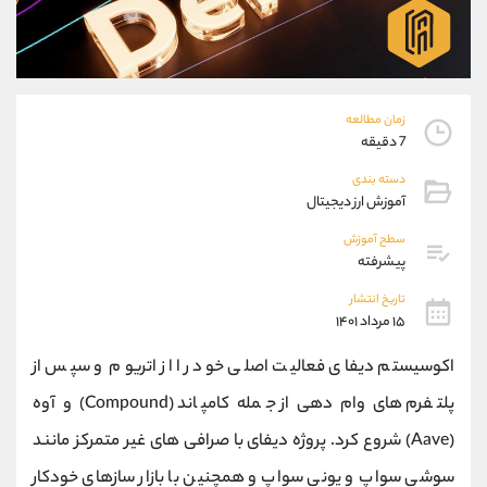
موبایل
09194198792
واتساپ
شروع گفتگو
تلگرام
@Armteam_admin_33
داخلی
118
زمان مطالعه
7 دقیقه
پشتیبان فروش
(محسن یزدی)
دسته بندی
موبایل
09304891085
آموزش ارز دیجیتال
واتساپ
شروع گفتگو
تلگرام
@Armteam_admin_103
سطح آموزش
پیشرفته
داخلی
103
تاریخ انتشار
۱۵ مرداد ۱۴۰۱
اطلاعات تماس
(دفتر فروش)
تلفن
021-22021030
اکوسیستم دیفای فعالیت اصلی خود را از اتریوم و سپس از
تلفن
021-22021040
پلتفرم های وام دهی از جمله کامپاند (Compound) و آوه
بدون پیش شماره
90001030
(Aave) شروع کرد. پروژه دیفای با صرافی های غیر متمرکز مانند
اینستاگرام
@alireza.mehrabii
کانال تلگرام
@alirezamehrabi_com
سوشی سواپ و یونی سواپ و همچنین با بازار سازهای خودکار