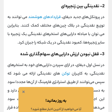
2- نقدینگی بین‌ زنجیره‌ای
در پروتکل‌های جدید دیفای،
قراردادهای هوشمند
می توانند به
توزیع نقدینگی در بلاک چین‌های مختلف کمک ‌کنند. بنابراین
می توان با مبادله دارایی‌های استخرهای نقدینگی یک زنجیره با
سایر زنجیره‌ها، کمبود نقدینگی در یک شبکه را جبران کرد.
3- قفل ‌نبودن ارزش دارایی‌های سهام‌گذاری‌ شده
در نسل اول دیفای، در ازای سپردن دارایی‌های خود به استخرهای
نقدینگی، به کاربران
توکن‌
های نقدینگی ارائه می شود که
سپس می‌توانند از طریق استراتژی فارمینگ از آن‌ها مجددا سود
×
به دست آورند. در این مورد، دیفای 2 یک گام فراتر بر می دارد و
این اجازه را به توکن‌های نقدینگی فارمینگ و کشت سود
به روز بمانید!
می‌دهند که برای ایجاد توکن‌هایی مانند
DAI
مورد استفاده قرار
آیا می‌خواهید از آخرین اخبار مطلع شوید؟