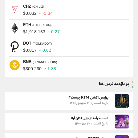
CHZ
(CHILIZ)
$0.032
-3.34
ETH
(ETHEREUM)
$1,918.153
0.27
DOT
(POLKADOT)
$0.817
0.62
BNB
(BINANCE COIN)
$600.260
1.38
پر بازدیدترین ها
پرایس اکشن RTM چیست؟
تاریخ انتشار : ۲۹ شهریور ۱۴۰۰
کسب درآمد از بازی تتان آرنا
تاریخ انتشار : ۲۲ مهر ۱۴۰۰