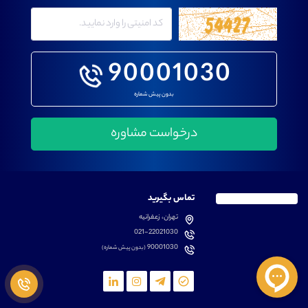
90001030
بدون پیش شماره
تماس بگیرید
تهران، زعفرانیه
021-22021030
90001030
(بدون پیش شماره)