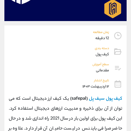
موبایل
09101364784
واتساپ
شروع گفتگو
تلگرام
@Armteam_admin_104
داخلی
104
زمان مطالعه
12 دقیقه
پشتیبان فروش
(ایمان پوراسماعیلی)
دسته بندی
موبایل
09927779040
کیف پول
واتساپ
شروع گفتگو
تلگرام
@Armteam_admin_por
سطح آموزش
مقدماتی
داخلی
107
تاریخ انتشار
۱۲ اردیبهشت ۱۴۰۳
اطلاعات تماس
(دفتر فروش)
تلفن
021-22021030
کیف پول سیف پل
(safepal)
یک کیف ارز دیجیتال است که می
تلفن
021-22021040
توان از آن برای ذخیره و مدیریت ارزهای دیجیتال استفاده کرد.
بدون پیش شماره
90001030
این کیف پول برای اولین بار در سال 2021 راه اندازی شد و در حال
اینستاگرام
@alireza.mehrabii
کانال تلگرام
@alirezamehrabi_com
حاضر صرافی بایننس در لیست حامیان آن قرار دارد. علاوه بر