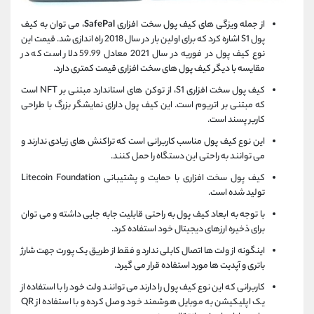
از جمله ویزگی های کیف پول سخت افزاری
SafePal
، می توان به کیف
پول S1 اشاره کرد که برای اولین بار در سال 2018 راه اندازی شد. قیمت این
نوع کیف پول در فوریه در سال 2021 معادل 59.99 دلار است که در
مقایسه با دیگر کیف پول های سخت افزاری قیمت کمتری دارد.
کیف پول سخت افزاری S1، از توکن های استاندارد مبتنی بر NFT است
که مبتنی بر اتریوم است. این کیف پول دارای نمایشگر بزرگ با طراحی
کاربر پسند است.
این نوع کیف پول مناسب کاربرانی است که تراکنش های زیادی ندارند و
می توانند به راحتی این دستگاه را حمل کنند.
کیف پول سخت افزاری با حمایت و پشتیبانی Litecoin Foundation
تولید شده است.
با توجه به ابعاد کیف پول به راحتی قابلیت جابه جایی داشته و می توان
برای ذخیره ارزهای دیجیتال خود استفاده کرد.
اینگونه از ولت ها اتصال کابلی ندارد و فقط از طریق یک پورت جهت شارژ
باتری و آپدیت ها مورد استفاده قرار می گیرد.
کاربرانی که این نوع کیف پول را دارند می توانند ولت خود را با استفاده از
یک اپلیکیشن به موبایل هوشمند خود وصل کرده و با استفاده از QR