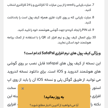
عبارت بازیابی یا seed را از بین عبارات 12 کاراکتری و یا 24 کاراکتری انتخاب
کنید.
عبارت بازیابی که بر روی کارت فلزی همراه کیف پول است را یادداشت
کنید.
کد PIN را ایجاد کرده و جهت گوشی هوشمند خود را تایید کنید.
برای اتصال کیف پول و نرم افزار، کد QR را با استفاده از کمک برنامه
هوشمند خود اسکن نمایید.
ویژگی کیف پول های نرم افزاری SafePal کدام است؟
این نسخه از کیف پول های safepal قابل نصب بر روی گوشی
های هوشمند اندروید و iOS است. برای دانلود نسخه اندروید
می توانید از طریق گوگل پلی و نسخه iOS آن را باید از روی اپ
×
استور دانلود کرد. برای مدیریت دارایی های کیف پول سخت
افزاری می توان از نسخه نرم افزاری آن نیز استفاده کرد. البته این
به روز بمانید!
نکته را در نظر داشته باشید که کاربرانی که نسخه سخت افزاری
آیا می‌خواهید از آخرین اخبار مطلع شوید؟