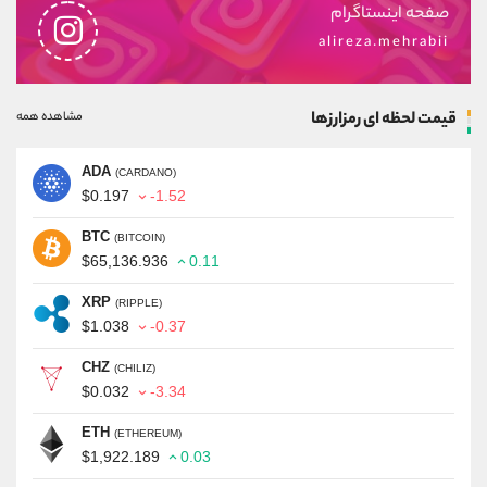
صفحه اینستاگرام
alireza.mehrabii
قیمت لحظه ای رمزارزها
مشاهده همه
ADA
(CARDANO)
$0.197
-1.52
BTC
(BITCOIN)
$65,136.936
0.11
XRP
(RIPPLE)
$1.038
-0.37
CHZ
(CHILIZ)
$0.032
-3.34
ETH
(ETHEREUM)
$1,922.189
0.03