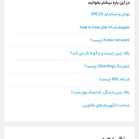
در این باره بیشتر بخوانید
توکن و استاندارد ERC20
مفهوم شبکه های همتا به همتا
Kyber network چیست؟
بلاک چین چیست و چگونه کار می کند؟
شاردینگ (Sharding) چیست؟
شبکه BSC چیست؟
بلاک چین یا تنگل، کدامیک بهتر است؟
شناخت الگوریتم های بلاکچین