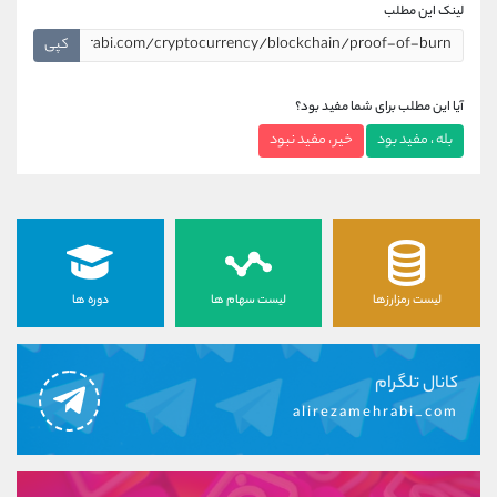
لینک این مطلب
کپی
آیا این مطلب برای شما مفید بود؟
بله ، مفید بود
خیر ، مفید نبود
لیست رمزارزها
لیست سهام ها
دوره ها
کانال تلگرام
alirezamehrabi_com