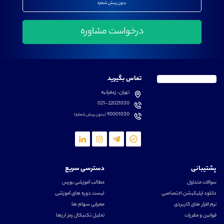
بدون پیش شماره
تماس بگیرید
تهران، زعفرانیه
021-22021030
90001030
(بدون پیش شماره)
پشتیبانی
دسترسی سریع
سوالات متداول
مطالب آموزشی بورس
دانلود اپلیکیشن اختصاصی
لیست دوره های آموزشی
نرم افزار های کاربردی
معرفی سهام ها
قوانین و مقررات
تحلیل تکنیکال رمز ارزها