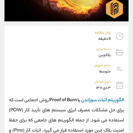
موبایل
09194198792
واتساپ
شروع گفتگو
تلگرام
@Armteam_admin_33
داخلی
118
زمان مطالعه
8 دقیقه
پشتیبان فروش
(محسن یزدی)
دسته بندی
موبایل
09304891085
بلاکچین
واتساپ
شروع گفتگو
تلگرام
@Armteam_admin_103
سطح آموزش
متوسط
داخلی
103
تاریخ انتشار
۳ دی ۱۴۰۱
اطلاعات تماس
(دفتر فروش)
تلفن
021-22021030
الگوریتم
اثبات سوزاندن
یا
Proof of Burn
روش اجماعی است که
تلفن
021-22021040
برای حل مشکلات مصرف انرژی سیستم های تأیید کار (POW)
بدون پیش شماره
90001030
استفاده می شود. از جمله الگوریتم های جامعی که برای حفظ
اینستاگرام
@alireza.mehrabii
کانال تلگرام
@alirezamehrabi_com
امنیت بلاک چین مورد استفاده قرار می گیرد، اثبات کار (Pow) و