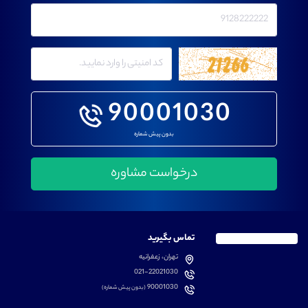
90001030
بدون پیش شماره
تماس بگیرید
تهران، زعفرانیه
021-22021030
90001030
(بدون پیش شماره)