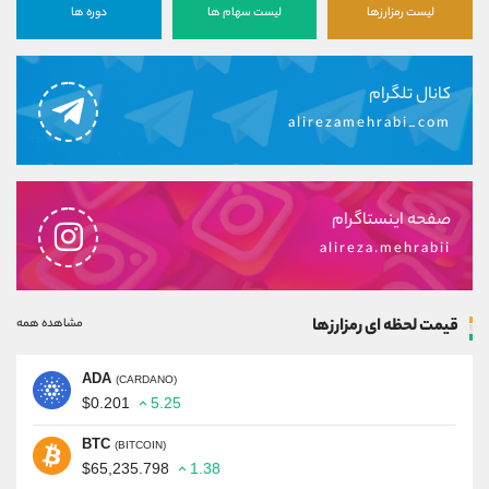
لیست رمزارزها
لیست سهام ها
دوره ها
کانال تلگرام
alirezamehrabi_com
صفحه اینستاگرام
alireza.mehrabii
قیمت لحظه ای رمزارزها
مشاهده همه
ADA
(CARDANO)
$0.201
5.25
BTC
(BITCOIN)
$65,235.798
1.38