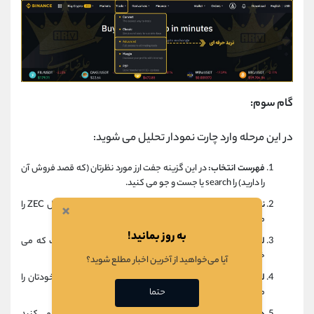
گام سوم:
در این مرحله وارد چارت نمودار تحلیل می شوید:
فهرست انتخاب:
در این گزینه جفت ارز مورد نظرتان (که قصد فروش آن
را دارید) را search یا جست و جو می کنید.
نمودار قیمت:
در این قسمت روند حرکت قیمت بازار ارز دیجیتال ZEC را
×
مشاهده می کنید.
به روز بمانید!
لیست سفارشات بازار:
سفارش های قیمت های افراد مختلف که می
خواهند ارز دیجیتال خود را در آن قیمت بخرند یا بفروشند.
آیا می‌خواهید از آخرین اخبار مطلع شوید؟
لیست معاملاتی:
در این قسمت تمامی معاملات انجام شده خودتان را
حتما
می توانید بینید.