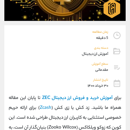
موبایل
09927779040
واتساپ
شروع گفتگو
تلگرام
@Armteam_admin_por
داخلی
107
زمان مطالعه
5 دقیقه
پشتیبان فروش
(محسن یزدی)
دسته بندی
موبایل
09304891085
آموزش ارز دیجیتال
واتساپ
شروع گفتگو
تلگرام
@Armteam_admin_103
سطح آموزش
مقدماتی
داخلی
103
تاریخ انتشار
۳۰ خرداد ۱۴۰۰
اطلاعات تماس
(دفتر فروش)
تلفن
021-22021030
برای
آموزش خرید و فروش ارز دیجیتال ZEC
تا پایان این مقاله
تلفن
021-22021040
همراه ما باشید. زد کش یا زی کش (
Zcash
) برای ارائه حریم
بدون پیش شماره
90001030
خصوصی استثنایی به کاربران ارز دیجیتال طراحی شده است. این
اینستاگرام
@alireza.mehrabii
کانال تلگرام
@alirezamehrabi_com
کوین که زوکو ویلکاکس (Zooko Wilcox) بنیان‌گذار آن است، به