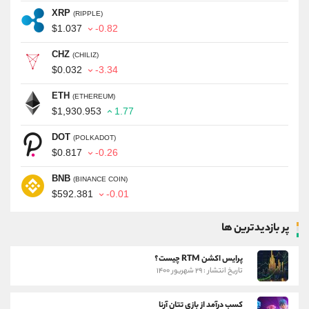
XRP
(RIPPLE)
$1.037
-0.82
CHZ
(CHILIZ)
$0.032
-3.34
ETH
(ETHEREUM)
$1,930.953
1.77
DOT
(POLKADOT)
$0.817
-0.26
BNB
(BINANCE COIN)
$592.381
-0.01
پر بازدیدترین ها
پرایس اکشن RTM چیست؟
تاریخ انتشار : ۲۹ شهریور ۱۴۰۰
کسب درآمد از بازی تتان آرنا