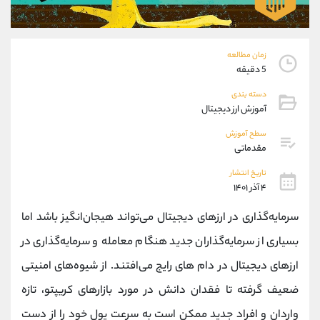
موبایل
09304891085
واتساپ
شروع گفتگو
تلگرام
@Armteam_admin_103
زمان مطالعه
داخلی
103
5 دقیقه
دسته بندی
پشتیبان فروش
(یوسف فرخنده)
آموزش ارز دیجیتال
موبایل
09194198792
سطح آموزش
واتساپ
شروع گفتگو
مقدماتی
تلگرام
@Armteam_admin_33
داخلی
118
تاریخ انتشار
۴ آذر ۱۴۰۱
اطلاعات تماس
(دفتر فروش)
سرمایه‌گذاری در ارزهای دیجیتال می‌تواند هیجان‌انگیز باشد اما
تلفن
021-22021030
بسیاری از سرمایه‌گذاران جدید هنگام معامله و سرمایه‌گذاری در
تلفن
021-22021040
ارزهای دیجیتال در دام‌ های رایج می‌افتند. از شیوه‌های امنیتی
بدون پیش شماره
90001030
ضعیف گرفته تا فقدان دانش در مورد بازارهای کریپتو، تازه
اینستاگرام
@alireza.mehrabii
کانال تلگرام
@alirezamehrabi_com
واردان و افراد جدید ممکن است به سرعت پول خود را از دست