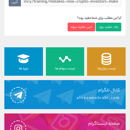
کپی
آیا این مطلب برای شما مفید بود؟
بله ، مفید بود
خیر ، مفید نبود
لیست رمزارزها
لیست سهام ها
دوره ها
کانال تلگرام
alirezamehrabi_com
صفحه اینستاگرام