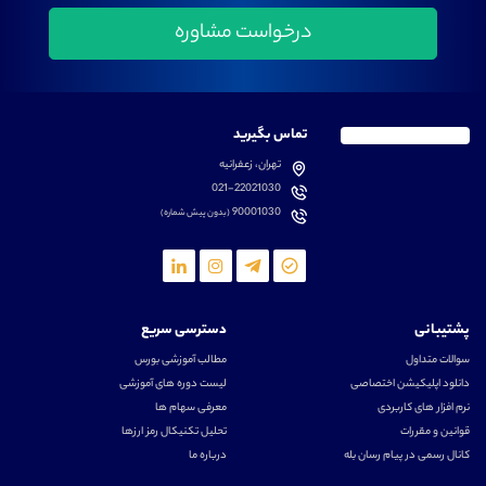
تماس بگیرید
تهران، زعفرانیه
021-22021030
90001030
(بدون پیش شماره)
پشتیبانی
دسترسی سریع
سوالات متداول
مطالب آموزشی بورس
دانلود اپلیکیشن اختصاصی
لیست دوره های آموزشی
نرم افزار های کاربردی
معرفی سهام ها
قوانین و مقررات
تحلیل تکنیکال رمز ارزها
کانال رسمی در پیام رسان بله
درباره ما