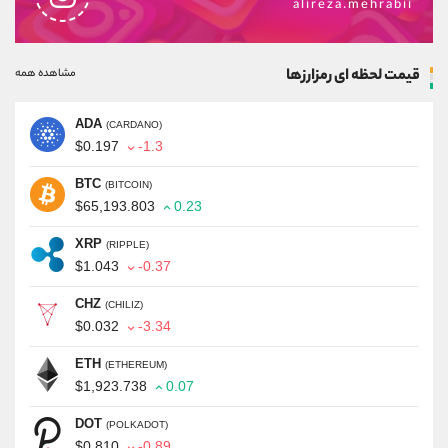
alireza.mehrabii
قیمت لحظه ای رمزارزها
مشاهده همه
ADA
(CARDANO)
$0.197
-1.3
BTC
(BITCOIN)
$65,193.803
0.23
XRP
(RIPPLE)
$1.043
-0.37
CHZ
(CHILIZ)
$0.032
-3.34
ETH
(ETHEREUM)
$1,923.738
0.07
DOT
(POLKADOT)
$0.810
-0.89