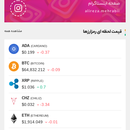
صفحه اینستاگرام
alireza.mehrabii
قیمت لحظه ای رمزارزها
مشاهده همه
ADA
(CARDANO)
$0.199
-0.37
BTC
(BITCOIN)
$64,832.212
-0.09
XRP
(RIPPLE)
$1.036
0.7
CHZ
(CHILIZ)
$0.032
-3.34
ETH
(ETHEREUM)
$1,914.049
-0.01