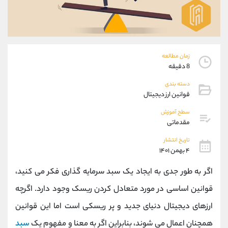
موبایل
09304891085
واتساپ
شروع گفتگو
تلگرام
@Armteam_admin_103
داخلی
103
زمان مطالعه
8 دقیقه
پشتیبان فروش
(یوسف فرخنده)
دسته بندی
موبایل
09194198792
قوانین ارز دیجیتال
واتساپ
شروع گفتگو
تلگرام
@Armteam_admin_33
سطح آموزش
مقدماتی
داخلی
118
تاریخ انتشار
۴ بهمن ۱۴۰۱
اطلاعات تماس
(دفتر فروش)
تلفن
021-22021030
اگر به طور جدی به ایجاد یک سبد سرمایه گذاری فکر می کنید،
تلفن
021-22021040
قوانین اساسی در مورد متعادل کردن ریسک وجود دارد. اگرچه
بدون پیش شماره
90001030
ارزهای دیجیتال دنیای جدید و پر ریسکی است اما این قوانین
اینستاگرام
@alireza.mehrabii
کانال تلگرام
@alirezamehrabi_com
همچنان اعمال می ‌شوند، بنابراین اگر به معنا و مفهوم یک
سبد