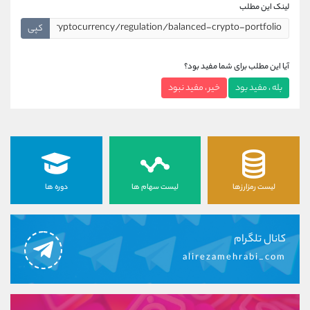
لینک این مطلب
کپی
آیا این مطلب برای شما مفید بود؟
بله ، مفید بود
خیر ، مفید نبود
لیست رمزارزها
لیست سهام ها
دوره ها
کانال تلگرام
alirezamehrabi_com