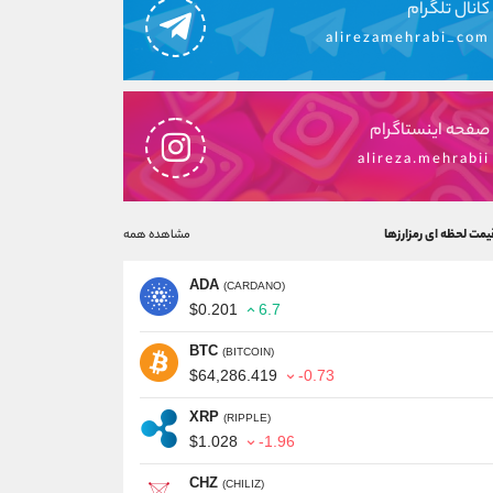
کانال تلگرام
alirezamehrabi_com
صفحه اینستاگرام
alireza.mehrabii
یمت لحظه ای رمزارزها
مشاهده همه
ADA
(CARDANO)
$0.201
6.7
BTC
(BITCOIN)
$64,286.419
-0.73
XRP
(RIPPLE)
$1.028
-1.96
CHZ
(CHILIZ)