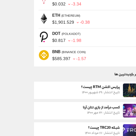
$0.032
-3.34
ETH
(ETHEREUM)
$1,901.529
-0.38
DOT
(POLKADOT)
$0.817
-1.98
BNB
(BINANCE COIN)
$585.397
-1.57
ر بازدیدترین ها
پرایس اکشن RTM چیست؟
تاریخ انتشار : ۲۹ شهریور ۱۴۰۰
کسب درآمد از بازی تتان آرنا
تاریخ انتشار : ۲۲ مهر ۱۴۰۰
شبکه TRC20 چیست؟
تاریخ انتشار : ۱۷ مرداد ۱۴۰۰