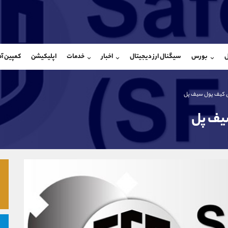
بان فروش
پشتیبان فروش
(ایمان پوراسماعیلی)
(محسن یزدی)
ل
بورس
سیگنال ارز دیجیتال
اخبار
خدمات
اپلیکیشن
کمپین آ
09927779040
موبایل
9304891085
شروع گفتگو
واتساپ
شروع گفتگ
@Armteam_admin_por
تلگرام
Armteam_admin_103
ی کیف پول سیف پل
107
داخلی
03
یف پل