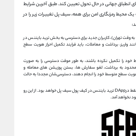
دهای انطباق جهانی در حال تحول تعیین کند. طبق آخرین شرایط
 یک محیط رمزنگاری امن برای همه، سیف پل تغییرات زیر را در
12 می (22 اردیبهشت ساعت 4:30 دقیقه به وقت تهران)، کاربران جدید برای دسترسی به بخش ترید بایننس در
د واریز، برداشت و معاملات، باید فرایند تکمیل احراز هویت سطح
ط خود را تکمیل نکرده باشند، به طور موقت دسترسی را به صورت
یعنی فقط محدود به برداشت، لغو سفارش ‌ها، بستن پوزیشن های معامله و
 هویت سطح متوسط خود را انجام دهند، دسترسی‌شان مجددا به حالت
البته باید خاطر نشان کرد که تغییرات انجام شده فقط درDApp ترید بایننس در کیف پول سیف پل خواهد بود. از این رو
ود نخواهد آمد.