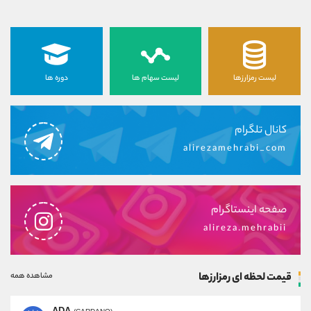
لیست رمزارزها
لیست سهام ها
دوره ها
کانال تلگرام
alirezamehrabi_com
صفحه اینستاگرام
alireza.mehrabii
قیمت لحظه ای رمزارزها
مشاهده همه
ADA