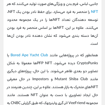
جانبی، لباس، فرم بدن و ویژگی‌های صورت تولید می‌کنند که هر
NFT
را منحصر به ‌فرد می‌سازد. برای حفظ نادر بودن یک NFT،
توسعه دهندگان تعداد NFTها را در یک مجموعه محدود
می‌کنند. علاوه بر این، NFTها بر اساس منحصر به فرد بودن
آن‌ها دسته بندی می‌شود که نشان دهنده نادر بودن آن‌ها
است.
همانطور که در پروژه‌هایی مانند
Bored Ape Yacht Club
یا
CryptoPunks دیده می‌شود، PFP NFTها معمولا به شکل
تصاویر دو بعدی ظاهر می‌شوند. با این حال، پروژه‌های دیگری
مانند Mutant Shiba Club و Impostors در حال معرفی
NFTهای متحرک به بازار هستند. علاوه بر این، چندین هنرمند در
حال ایجاد تصاویری با دست به عنوان NFT هستند. مانند
مجموعه VeeFriend اثر گری واینرچوک که طبق گزارش CNBC به