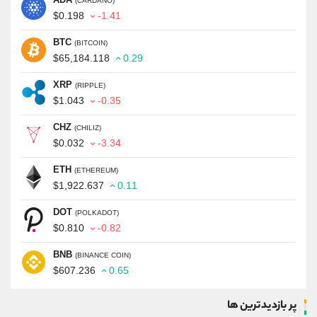
(CARDANO)
$0.198
-1.41
BTC
(BITCOIN)
$65,184.118
0.29
XRP
(RIPPLE)
$1.043
-0.35
CHZ
(CHILIZ)
$0.032
-3.34
ETH
(ETHEREUM)
$1,922.637
0.11
DOT
(POLKADOT)
$0.810
-0.82
BNB
(BINANCE COIN)
$607.236
0.65
پر بازدیدترین ها