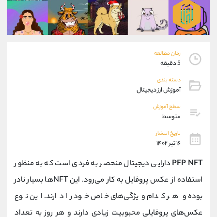
موبایل
09927779040
واتساپ
شروع گفتگو
تلگرام
@Armteam_admin_por
داخلی
107
زمان مطالعه
5 دقیقه
پشتیبان فروش
(محسن یزدی)
دسته بندی
موبایل
09304891085
آموزش ارز دیجیتال
واتساپ
شروع گفتگو
تلگرام
@Armteam_admin_103
سطح آموزش
متوسط
داخلی
103
تاریخ انتشار
۱۶ تیر ۱۴۰۲
اطلاعات تماس
(دفتر فروش)
تلفن
021-22021030
PFP NFT
دارایی دیجیتال منحصر به فردی است که به منظور
تلفن
021-22021040
استفاده از عکس پروفایل به کار می‌رود. این NFTها بسیار نادر
بدون پیش شماره
90001030
بوده و هر کدام ویژگی‌های خاص خود را دارند. این نوع
اینستاگرام
@alireza.mehrabii
کانال تلگرام
@alirezamehrabi_com
عکس‌های پروفایلی محبوبیت زیادی دارند و هر روز به تعداد