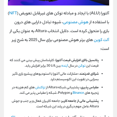
آلتورا (ALU) با ایجاد و مبادله توکن‌ های غیرقابل تعویض (
NFT
)
با استفاده از
هوش مصنوعی
، شیوه تبادل دارایی ‌های درون
بازی را متحول کرده است. دلایل انتخاب Altura به عنوان یکی از
آلت کوین
های برتر هوش مصنوعی برای سال 2025 به شرح زیر
است:
پتانسیل بالای افزایش قیمت آلتورا:
کارشناسان پیش بینی می کنند که
قیمت این
توکن
در سال
آینده
بین 8 تا 30 برابر افزایش یابد.
شرکای قدرتمند:
مشارکت عالی آلتورا با استودیوهای پیشرو بازی تأثیر
بسزایی در تقویت این اکوسیستم دارد.
مقیاس پذیری:
پشتیبانی شبکه Altura از
تراکنش
های کم هزینه در
زنجیره های
Binance
و Polygon، شبکه را مقیاس پذیر می کند.
پشتیبانی عالی از جامعه کاربر:
جامعه کاربران فعال و پر جنب و جوش
Altura عامل مهم دیگری در رشد این شبکه است.