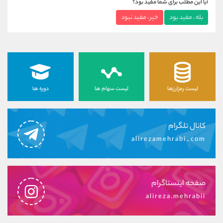
آیا این مطلب برای شما مفید بود؟
بله ، مفید بود
خیر ، مفید نبود
لیست رمزارزها
لیست سهام ها
دوره ها
کانال تلگرام
alirezamehrabi_com
صفحه اینستاگرام
alireza.mehrabii