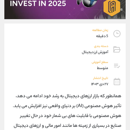
موبایل
09304891085
واتساپ
شروع گفتگو
تلگرام
@Armteam_admin_103
داخلی
103
زمان مطالعه
5 دقیقه
پشتیبان فروش
(ایمان پوراسماعیلی)
دسته بندی
موبایل
09927779040
آموزش ارز دیجیتال
واتساپ
شروع گفتگو
سطح آموزش
تلگرام
@Armteam_admin_por
متوسط
داخلی
107
تاریخ انتشار
۲۷ دی ۱۴۰۳
اطلاعات تماس
(دفتر فروش)
همانطور که بازار ارزهای دیجیتال به رشد خود ادامه می دهد،
تلفن
021-22021030
تلفن
021-22021040
تأثیر هوش مصنوعی (AI) بر دنیای واقعی نیز افزایش می یابد.
بدون پیش شماره
90001030
هوش مصنوعی با قابلیت ‌های بی‌ شمار خود در حال تغییر
اینستاگرام
@alireza.mehrabii
کانال تلگرام
@alirezamehrabi_com
صنایع در بسیاری از زمینه‌ ها مانند امور مالی و ارزهای دیجیتال