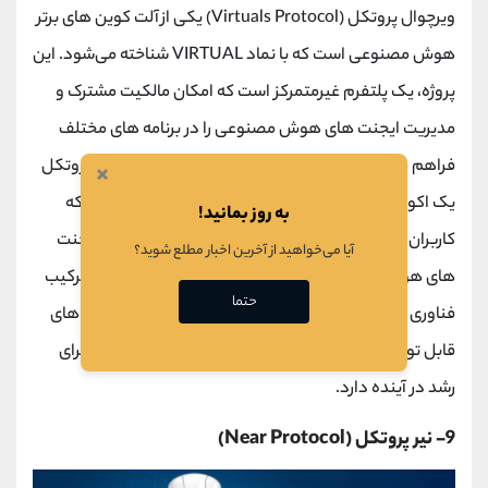
ویرچوال پروتکل (Virtuals Protocol) یکی از آلت کوین های برتر
هوش مصنوعی است که با نماد VIRTUAL شناخته می‌شود. این
پروژه، یک پلتفرم غیرمتمرکز است که امکان مالکیت مشترک و
مدیریت ایجنت ‌های هوش مصنوعی را در برنامه ‌های مختلف
فراهم می‌کند. با استفاده از فناوری بلاک چین، ویرچوال پروتکل
×
یک اکوسیستم شفاف و مبتنی بر توکن ایجاد کرده است که
به روز بمانید!
کاربران می‌ توانند با آن تعامل داشته و از فعالیت ‌های ایجنت‌
آیا می‌خواهید از آخرین اخبار مطلع شوید؟
های هوش مصنوعی بهره ‌برداری کنند. این آلت ‌کوین با ترکیب
حتما
فناوری بلاک چین و هوش مصنوعی، در حال ایجاد نوآوری ‌های
قابل‌ توجهی در حوزه‌ های مختلف است و پتانسیل بالایی برای
رشد در آینده دارد.
9- نیر پروتکل (Near Protocol)