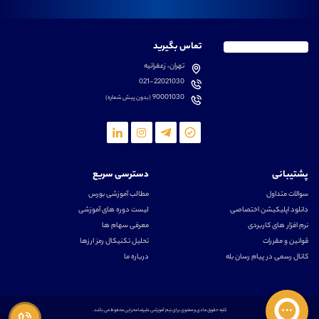
تماس بگیرید
تهران، زعفرانیه
021-22021030
90001030
(بدون پیش شماره)
پشتیبانی
دسترسی سریع
سوالات متداول
مطالب آموزشی بورس
دانلود اپلیکیشن اختصاصی
لیست دوره های آموزشی
نرم افزار های کاربردی
معرفی سهام ها
قوانین و مقررات
تحلیل تکنیکال رمز ارزها
کانال رسمی در پیام رسان بله
درباره ما
کلیه حقوق مادی و معنوی برای تیم آموزشی علیرضا محرابی محفوظ می باشد.