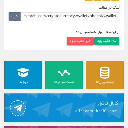
لینک این مطلب
کپی
آیا این مطلب برای شما مفید بود؟
بله ، مفید بود
خیر ، مفید نبود
لیست رمزارزها
لیست سهام ها
دوره ها
کانال تلگرام
alirezamehrabi_com