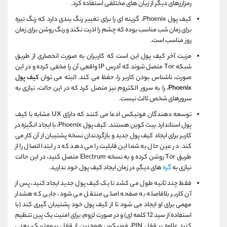
رمزارزهای دیگر از زبان های مختلفی استفاده کرد.
کیف پول Phoenix، گزینه ای را برای تغییر رنگ بندی دارد که رنگ تیره
برای زمان شب مناسب بوده که چشم را اذیت نکند و رنگ روشن برای زمان
روز مناسب است.
مزیت آخر کیف پول این است که کاربران به صورت انحصاری از طریق
شبکه Tor متصل شوند که آدرس IP واقعی آن را مخفی کرده و در این
صورت، ناشناس بودن کاربر را، حفظ می کند. البته می توان
کیف پول
Phoenix
، را به سرور الکتروم نیز متصل کرد که در این حالت، نیازی به
سرورهای شخص ثالث نیست.
توسعه دهندگان فونیکس ادعا می کنند که دارای UX مشابه با کیف
پول استاندارد بیت کوین هستند. کیف پول Phoenix، با ایجاد انگیزه در
کاربر برای ایجاد کیف پول جدید و بازگردندان نسخه پشتیبان از آن کار می
کند. در عین حال به شما این قابلیت را می دهد که در ابتدا اتصال را از
طریق Tor روشن کرده و به نسخه Electrum متصل کنید، در این حالت
نیازی به
گره
های دیگر، در زمان ایجاد کیف پول خود ندارید.
فقط چند ثانیه طول می کشد تا یک کیف پول جدید ایجاد کنید، پس از
آن کاربر بلافاصله به صفحه اصلی منتقل می شود، جایی که هشدار
مهمی برای او ایجاد می شود تا از کیف پول خود پشتیبان گیری کند (با
استفاده از سید 12 کلمه ای) و در صورت لزوم، برای امنیت یک پین تنظیم
کنید علاوه بر قفل PIN، فونیکس همچنین از قفل بیومتریک، یعنی