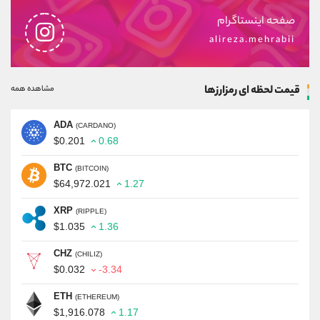
صفحه اینستاگرام
alireza.mehrabii
قیمت لحظه ای رمزارزها
مشاهده همه
ADA
(CARDANO)
$0.201
0.68
BTC
(BITCOIN)
$64,972.021
1.27
XRP
(RIPPLE)
$1.035
1.36
CHZ
(CHILIZ)
$0.032
-3.34
ETH
(ETHEREUM)
$1,916.078
1.17