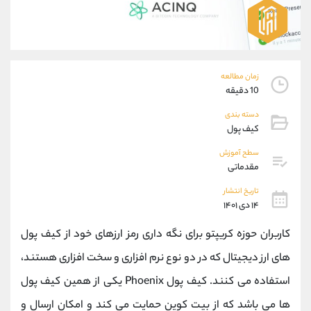
موبایل
09194198792
واتساپ
شروع گفتگو
تلگرام
@Armteam_admin_33
داخلی
118
زمان مطالعه
10 دقیقه
پشتیبان فروش
(ایمان پوراسماعیلی)
دسته بندی
موبایل
09927779040
کیف پول
واتساپ
شروع گفتگو
تلگرام
@Armteam_admin_por
سطح آموزش
مقدماتی
داخلی
107
تاریخ انتشار
۱۴ دی ۱۴۰۱
اطلاعات تماس
(دفتر فروش)
تلفن
021-22021030
کاربران حوزه کریپتو برای نگه داری رمز ارزهای خود از کیف پول
تلفن
021-22021040
های ارز دیجیتال که در دو نوع نرم افزاری و سخت افزاری هستند،
بدون پیش شماره
90001030
استفاده می کنند. کیف پول Phoenix یکی از همین کیف پول
اینستاگرام
@alireza.mehrabii
کانال تلگرام
@alirezamehrabi_com
ها می باشد که از بیت کوین حمایت می کند و امکان ارسال و