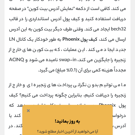
می کند. کافی است از دکمه "نمایش آدرس بیت کوین" در صفحه
دریافت استفاده کنید و کیف پول آدرس استانداردی را در قالب
bech32 ایجاد می کند. وقتی طرف دیگر بیت کوین به این آدرس
ارسال می کند،
کیف پول Phoenix
به طور خودکار یک کانال LN
جدید ایجاد می کند. این عملیات، که بیت کوین های خارج از
زنجیره را جایگزین می کند، swap-in نامیده می شود و ACINQ
مجدداً هزینه کمی برای آن (0.1٪ مبلغ) می گیرد.
ما می توانیم بدون نگرانی پرداخت های زنجیره ای و خارج از
زنجیره را دریافت کنیم، بنابراین چگونه پرداخت می کنیم؟ کیف
پول Phoenix، می تواند بطور خودکار تشخیص دهد که
×
درخواست پرداخت Lightning Network را اسکن می کند یا
به روز بمانید!
آدرس بیت کوین ساده و در نهایت مطابق آن عمل می کند. در
آیا می‌خواهید از آخرین اخبار مطلع شوید؟