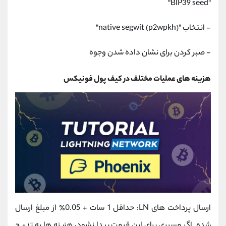
"BIP39 seed"
- انتخاب "native segwit (p2wpkh)"
- صبر کردن برای نشان داده شدن وجوه
هزینه های عملیات مختلف در کیف پول فونیکس
ارسال پرداخت های LN: حداقل 1 سات + 0.05٪ از مبلغ ارسال
شده. اگر مسیری برای این قیمت پیدا نشود، هزینه ها به تدریج