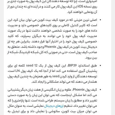
امیدواری است، چرا که توسعه دهندگان این کیف پول به صورت جدی بر
روی نسخه iOS این کیف پول کار می کنند و در آینده ای نه چندان دور از
آن رونمایی خواهند کرد.
اصلی ترین مزیتی که در مورد کیف بیت کوین می توان بیان کرد، این
است که کاربر کنترل کاملی بر روی کلیدهای خصوصی دارد و مدیریت
داده های خود را به صورت شخصی خواهند داشت تنها در یک صورت
مدیریت کیف پول خود را می توانند به دیگران بسپارند، که کلید
خصوصی کیف پول خود را در اختیار آنها قرار دهند. بنابراین هر چه ارز
دیجیتال بیت کوین در کیف پول Phoenix وجود داشته باشد، متعلق به
صاحب کیف پول است، حتی در صورتی که کل شبکه لایتنینگ شبکه از
بین برود.
طبق استاندارد BIP39، این کیف پول از یک seed 12 کلمه ای برای
پشتیبان گیری استفاده می کند اما از آنجا که یک کیف پول LN است،
توسعه دهندگان از وارد کردن seed به طور همزمان به چندین کیف پول
هشدار می دهند که می تواند مشکلاتی را ایجاد کند.
کیف پول Phoenix، علاوه بر زبان انگلیسی از هفت زبان دیگر پشتیبانی
می کند اما مشکل اینجاست که نمی توان این زبان را به صورت دستی
تغییر داد و مطابق با زبان سیستم طراحی شده است. تنها پارامتری را که
می توان تغییر داد، تنظیم
ارزهای دیجیتال
نمایشی است. به عنوان مثال
می توان میزان بیت کوین، ساتوشی را نمایش داد و برای تبدیل به