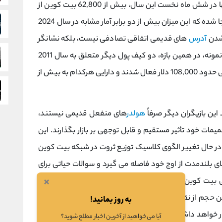
‌های رصد آنچین مانند لوک ‌آنچین و ویل الرت، تنها در شش ماه نخست این سال، بیش از 62,800 بیت‌ کوین از
کیف ‌پول‌ هایی با قدمت بیش از هفت سال جا به ‌جا شده که این میزان بیش از دو برابر آمار مشابه در سال 2024
‌شدن
آدرس‌
های قدیمی اتفاقی تصادفی نیست، بلکه نشانگر
جریانی ساختاری و معنادار در عمق بازار است. برای نمونه، در همین بازه، دو کیف ‌پول دیگر متعلق به سال 2011
که هر یک حاوی 10 هزار بیت ‌کوین بودند، در قیمتی حدود 108,000 دلار فعال شدند و دارایی هرکدام به بیش از
این بازیگران دیگر صرفاً
هولدر
های منفعل قدیمی نیستند،
یمات خود تأثیر مستقیم و قابل توجهی بر بازار بگذارند. این
 در حال تغییر الگوی کلاسیک توزیع ثروت در شبکه بیت‌ کوین
ی بلندمدت از اوج خود فاصله می گیرد و سوالات حیاتی برای
×
ی بیت‌ کوین در دستان چه کسانی است؟ تمرکز ثروت در این
 حجم از نقدینگی خفته در زمان ‌بندی کنونی، چه تأثیری بر
به روز بمانید!
ار خواهد داشت؟ پاسخ به این پرسش ‌ها کلید درک تأثیر عمیق
آیا می‌خواهید از آخرین اخبار مطلع شوید؟