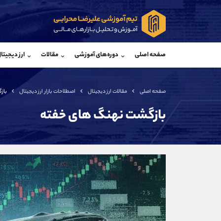
پشتیبان فروش
پشتی
(ایمان پوراسماعیلی)
صفحه اصلی
دوره‌های آموزشی
مقالات
ارز دیجیتا
موبایل
09927779040
موبایل
واتساپ
شروع گفتگو
واتساپ
تلگرام
@Armteam_admin_por
تلگرام
صفحه اصلی
مقالات ارز دیجیتال
اصطلاحات بازار ارز دیجیتال
باز
داخلی
107
داخلی
بازگشت نهنگ‌ های خفته
اطلاعات تماس
(دفتر فروش)
تلفن
تلفن
بدون پیش شماره
اینستاگرام
کانال تلگرام
کانال بله