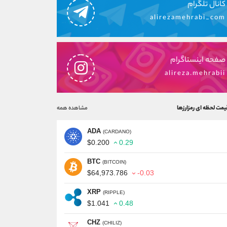
کانال تلگرام
alirezamehrabi_com
صفحه اینستاگرام
alireza.mehrabii
یمت لحظه ای رمزارزها
مشاهده همه
ADA
(CARDANO)
$0.200
0.29
BTC
(BITCOIN)
$64,973.786
-0.03
XRP
(RIPPLE)
$1.041
0.48
CHZ
(CHILIZ)