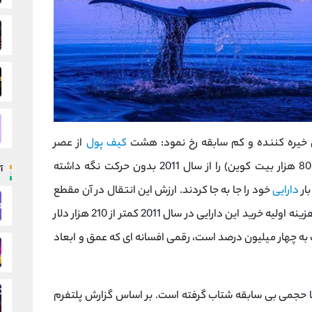
کیف پول
از عصر
(مجموعاً 80 هزار بیت‌ کوین) را از سال 2011 بدون حرکت نگه داشته
آ
دارایی
خود را جا به‌ جا کردند. ارزش این انتقال در آن مقطع
حدود 8.6 میلیارد دلار تخمین زده شد، در حالی که هزینه اولیه خرید این دارایی در سال 2011 کمتر از 210 هزار دلار
ک به چهار میلیون درصد است، رقمی افسانه ‌ای که عمق و ابعاد
ی خفته در نیمه اول سال 2025 با حجمی بی ‌سابقه شتاب گرفته است. بر اساس گزارش پلتفرم