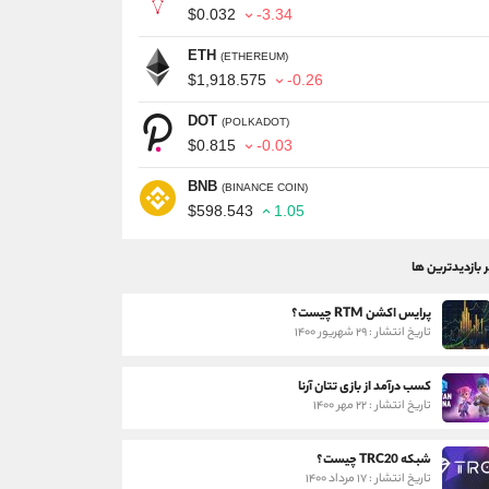
$0.032
-3.34
ETH
(ETHEREUM)
$1,918.575
-0.26
DOT
(POLKADOT)
$0.815
-0.03
BNB
(BINANCE COIN)
$598.543
1.05
ر بازدیدترین ها
پرایس اکشن RTM چیست؟
تاریخ انتشار : ۲۹ شهریور ۱۴۰۰
کسب درآمد از بازی تتان آرنا
تاریخ انتشار : ۲۲ مهر ۱۴۰۰
شبکه TRC20 چیست؟
تاریخ انتشار : ۱۷ مرداد ۱۴۰۰