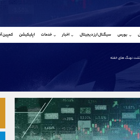
بان فروش
پشتیبان فروش
(یوسف فرخنده)
(محسن یزدی)
ل
بورس
سیگنال ارز دیجیتال
اخبار
خدمات
اپلیکیشن
کمپین آ
09194198792
موبایل
9304891085
شروع گفتگو
واتساپ
شروع گفتگ
@Armteam_admin_33
تلگرام
Armteam_admin_103
گشت نهنگ‌ های خفته
118
داخلی
03