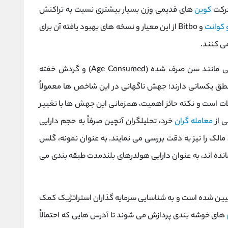
حرکت
کوین‌
های قدیمی وزن بسیار بیشتری نسبت به تراکنش
 کوانت
و Bitbo از این معیار و نسخه ‌های بهبود یافته آن برای
ی‌ کنند.
نیز مفاهیم مشابهی مانند سن صرف ‌شده (Age Consumed) و گردش خفته
 کرده ‌اند که منطق یکسانی دارند؛ جهش ناگهانی در این شاخص ‌ها معمولاً
لات است و نکته حائز اهمیت، همزمانی این جهش ‌ها با تغییر
ی از
معامله‌ گران
خرد، تحلیلگران آنچین صرفاً به حجم دارایی
الک را نیز به دقت بررسی می‌ نمایند. به عنوان نمونه، گلس
 از 155 روز بدون حرکت مانده ‌اند، به عنوان دارایی هولدرهای بلندمدت طبقه‌ بندی می‌
تعیین شده است و به شناسایی سرمایه‌ گذاران استراتژیک کمک
های خوشه ‌بندی پردازش می ‌شوند تا آدرس ‌هایی که احتمالاً