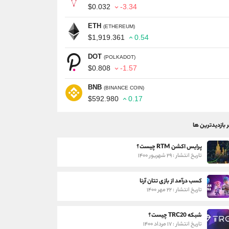
$0.032
-3.34
ETH
(ETHEREUM)
$1,919.361
0.54
DOT
(POLKADOT)
$0.808
-1.57
BNB
(BINANCE COIN)
$592.980
0.17
ر بازدیدترین ها
پرایس اکشن RTM چیست؟
تاریخ انتشار : ۲۹ شهریور ۱۴۰۰
کسب درآمد از بازی تتان آرنا
تاریخ انتشار : ۲۲ مهر ۱۴۰۰
شبکه TRC20 چیست؟
تاریخ انتشار : ۱۷ مرداد ۱۴۰۰