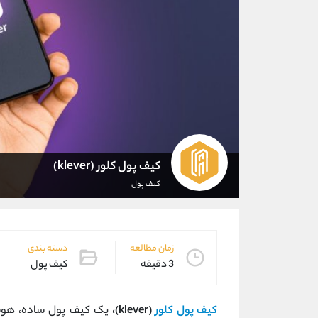
کیف پول کلور (klever)
کیف پول
زمان مطالعه
دسته بندی
3 دقیقه
کیف پول
کیف پول کلور
(klever)،