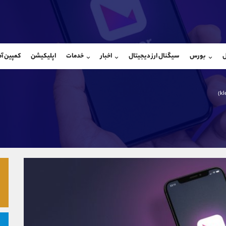
بان فروش
پشتیبان فروش
(فائزه تهرانی)
(محسن یزدی)
ل
بورس
سیگنال ارز دیجیتال
اخبار
خدمات
اپلیکیشن
کمپین آ
09101364784
موبایل
9304891085
شروع گفتگو
واتساپ
شروع گفتگ
@Armteam_admin_104
تلگرام
Armteam_admin_103
104
داخلی
03