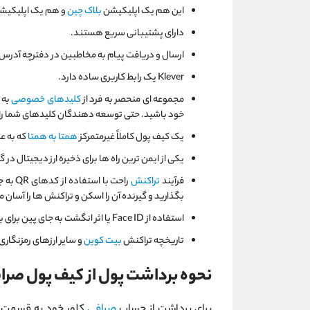
این هم یک اپلیکیشن
بلاک چین
و هم یک اپلیکیشن
دارای پشتیبانی سریع هستند.
ارسال و دریافت پیام به مخاطبین در دفترچه آدرس 
Klever یک رابط کاربری ساده دارد.
مجموعه ای منحصر به فرد از
کلیدهای خصوصی
خود باشید. حتی توسعه دهندگان کلیدهای شما را 
یک کیف پول کاملاً غیرمتمرکز
همتا به همتا
که به ع
یکی از ایمن ترین راه ها برای ذخیره ارز دیجیتال در
فرآیند
تراکنش
بگذارید و گیرنده آن را اسکن و تراکنش ها را آسان م
استفاده از Face ID یا اثر انگشت به جای پین برای باز کردن قفل برنامه یک فناوری انقلابی و نسبتاً ایمن تر است.
تاریخچه تراکنش
بیت کوین
و سایر ارزهای رمزنگار
نحوه برداشت پول از کیف پول صراف
برای برداشت از حساب
صرافی
کلور خود به قسمت بر