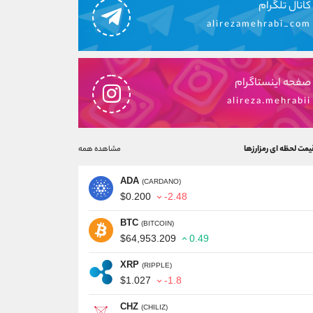
کانال تلگرام
alirezamehrabi_com
صفحه اینستاگرام
alireza.mehrabii
یمت لحظه ای رمزارزها
مشاهده همه
ADA
(CARDANO)
$0.200
-2.48
BTC
(BITCOIN)
$64,953.209
0.49
XRP
(RIPPLE)
$1.027
-1.8
CHZ
(CHILIZ)