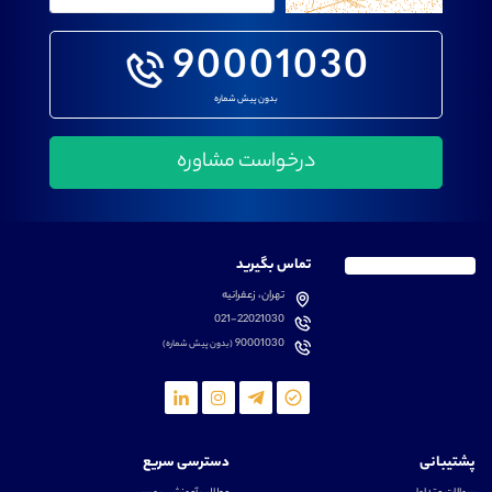
90001030
بدون پیش شماره
تماس بگیرید
تهران، زعفرانیه
021-22021030
90001030
(بدون پیش شماره)
پشتیبانی
دسترسی سریع