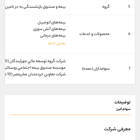
کانال بله
@alirezamehrabi_official
5
گروه
بیمه و صندوق‌ بازنشستگی به جز تامین اج
بیمه‌های اتومبیل
بیمه‌های آتش سوزی
6
محصولات و خدمات
بیمه‌های درمانی
شركت گروه توسعه مالي مهرآيندگان (20 درصد)
موسسه صندوق بيمه اجتماعي روستائيان وعشاير (3
7
سهامداران (عمده)
شركت تعاوني خردمندان صابرعصر (10 درصد)
توضیحات
سهام البرز
معرفی شرکت