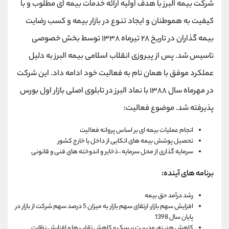
شركت بيمه البرز با هدف اوليه ارائه خدمات بيمه اى مطلوب و با
كيفيت به هموطنان و ايجاد تنوع در بازار بيمه و كسب رضايت
بيمه گذاران در تاريخ ٢٨ تيرماه ١٣٣٨ توسط بخش خصوصى
تاسیس شد. پس از پيروزى انقلاب اسلامى بيمه البرز به دليل
عملكرد موفق با همان نام به فعاليت خود ادامه داد. این شرکت
در مهرماه سال ۱۳۸۸ با نماد البرز در تابلوی اصلی بازار اول بورس
پذیرفته شد. موضوع فعالیت:
انجام عملیات بیمه ای بر اساس پروانه فعالیت
تحصیل پوشش بیمه های اتکایی از داخل یا خارج کشور
سرمایه گذاری از محل سرمایه ، ذخایر و اندوخته های فنی و قانونی
برنامه های آینده:
رشد درآمد حق بیمه
افزایش سهم بازار، ارتقای سهم بازار به میزان 5 درصد سهم شرکت از بازار در
پایان سال 1398
کاهش هزینه، مدیریت ریسک و کاهش تقلب ها و افزایش نظارت