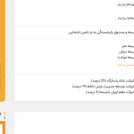
۱۸/۱۱/۱۳۸
۲۱/۱۰/۱۳۹
یمه و صندوق بازنشستگی به جز تامین اجتماعی
یمه عمر
یمه درمان
یمه حوادث
ركت بانك پاسارگاد (20 درصد)
ركت توسعه مديريت پارس حافظ (19 درصد)
ركت نظم آوران شايسته (5 درصد)
ت