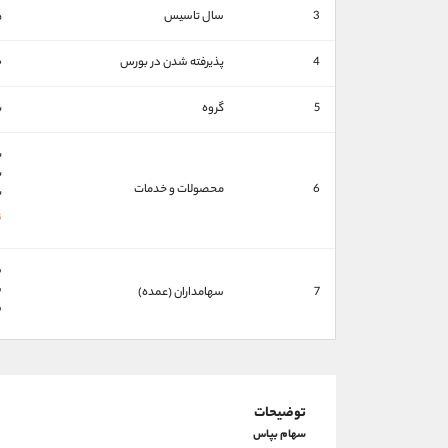
3
سال تاسیس
۵
4
پذیرفته شدن در بورس
۰
5
گروه
ب
ب
ب
6
محصولات و خدمات
ب
ش
ش
7
سهامداران (عمده)
ش
توضیحات
سهام بپاس