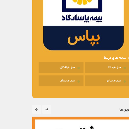
سهم های مرتبط
سهام دانا
سهام اتکای
سهام بپاس
سهام بساما
رین ها