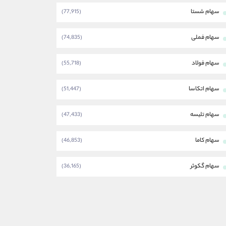
سهام شستا
(77,915)
سهام فملی
(74,835)
سهام فولاد
(55,718)
سهام اتکاسا
(51,447)
سهام تلیسه
(47,433)
سهام کاما
(46,853)
سهام گکوثر
(36,165)