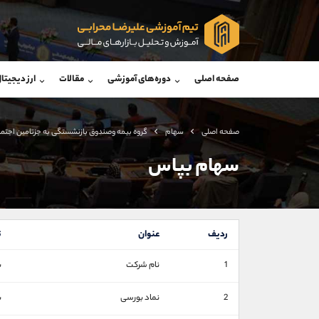
پشتیبان فروش
پشتی
(فائزه تهرانی)
صفحه اصلی
دوره‌های آموزشی
مقالات
ارز دیجیتا
موبایل
09101364784
موبایل
واتساپ
شروع گفتگو
واتساپ
تلگرام
@Armteam_admin_104
تلگرام
صفحه اصلی
سهام
گروه بيمه وصندوق بازنشستگی به جزتامين اجتم
داخلی
104
داخلی
سهام بپاس
اطلاعات تماس
(دفتر فروش)
تلفن
تلفن
ردیف
عنوان
ت
بدون پیش شماره
اینستاگرام
1
نام شرکت
ب
کانال تلگرام
کانال بله
2
نماد بورسی
ب