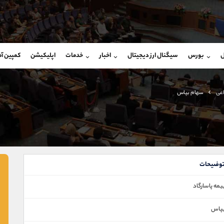
بان فروش
پشتیبان فروش
(محسن یزدی)
(ایمان پوراسماعیلی)
ل
بورس
سیگنال ارز دیجیتال
اخبار
خدمات
اپلیکیشن
کمپین آ
09304891085
موبایل
9927779040
شروع گفتگو
واتساپ
شروع گفتگ
@Armteam_admin_103
تلگرام
Armteam_admin_por
اعی
سهام بپاس
103
داخلی
07
وضیحات
یمه پاسارگاد
پاس