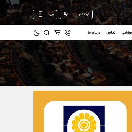
ثبت نام
ورود
پشتیبان فروش
(یوسف فرخنده)
موزشی
تماس
درباره ما
0
موبایل
09194198792
و
واتساپ
شروع گفتگو
@
تلگرام
@Armteam_admin_33
1
داخلی
118
021-22021030
021-22021040
90001030
@alireza.mehrabii
@alirezamehrabi_com
@alirezamehrabi_official