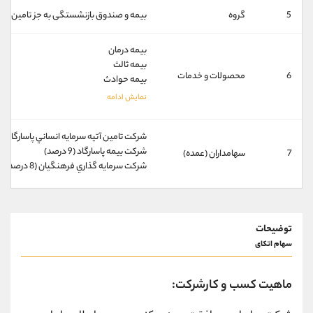
کانال بله
@alirezamehrabi_official
5
گروه
بیمه و صندوق‌ بازنشستگی به جز تامین اج
بیمه درمان
بیمه ثالث
6
محصولات و خدمات
بیمه حوادث
شركت تامين آتيه سرمايه انساني پاسارگاد (12 درصد)
شركت بيمه پاسارگاد (9 درصد)
7
سهامداران (عمده)
شركت سرمايه گذاري فرهنگيان (8 درصد)
توضیحات
سهام اتکای
ماهیت کسب و کارشرکت: