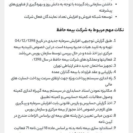
داشتن سازمانی یادگیرنده با توجه به دانش روز و بهره‌گیری از فناوری‌های
پیشرفته
توسعه شبکه فروش و افزایش تعداد نمایندگان فعال شرکت
نکات مهم مربوط به شرکت بیمه حافظ
طبق گزارش توجیهی، افزایش سرمایه جدیدی در تاریخ 04/12/1398
تهیه و به تایید هیات مدیره رسیده است، در این خصوص تاییدیه بیمه
مرکزی نیز اخذ شده و در حال بررسی توسط سازمان بورس می‌باشد
فعالیتها وعملکردهای شرکت بیمه حافظ در سال 1398 :
تجهیز ساختمان جدید دفتر ارتباطی تهران
بازاریابی و عقد قرارداد با بیمه گذاران عمده
راه اندازی سیستم پرداخت ویژه جهت ارتقای سرعت پرداخت خسارت های
مالی
مکانیزه نمودن اسناد حسابداری در سیستم بیمه گریراه اندازی کمیته
وصول مطالبات، کمیته حسابرسی و کمیته تطبیق
اخذ گزارش حسابرس و بازرس قانونی بابت افزایش سرمایه و پیگیری
های لازم در خصوص اخذ مجوز از بیمه مرکزی و سازمان بورس
تدوین مبانی تعیین نرخ رشته های بیمه ای براساس الزامات مندرج در
آیین نامه
استاندارد سازی بیمه نامه بدنه بر اساس ماده 18 ایین نامه 71 فعالیت