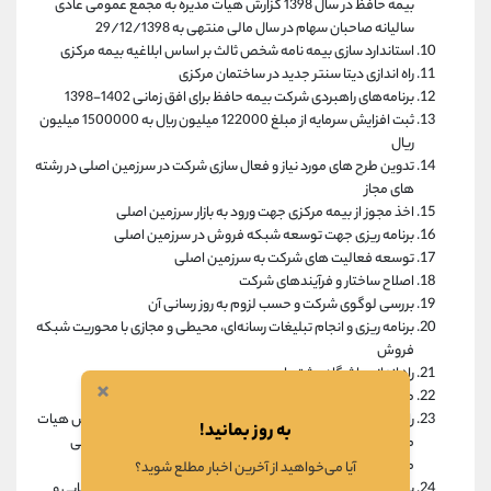
بیمه حافظ در سال 1398 گزارش هیات مدیره به مجمع عمومی عادی
سالیانه صاحبان سهام در سال مالی منتهی به 29/12/1398
استاندارد سازی بیمه نامه شخص ثالث بر اساس ابلاغیه بیمه مرکزی
راه اندازی دیتا سنتر جدید در ساختمان مرکزی
برنامه‌های راهبردی شرکت بیمه حافظ برای افق زمانی 1402-1398
ثبت افزایش سرمایه از مبلغ 122000 میلیون ریال به 1500000 میلیون
ریال
تدوین طرح های مورد نیاز و فعال سازی شرکت در سرزمین اصلی در رشته
های مجاز
اخذ مجوز از بیمه مرکزی جهت ورود به بازار سرزمین اصلی
برنامه ریزی جهت توسعه شبکه فروش در سرزمین اصلی
توسعه فعالیت های شرکت به سرزمین اصلی
اصلاح ساختار و فرآیندهای شرکت
بررسی لوگوی شرکت و حسب لزوم به روز رسانی آن
برنامه ریزی و انجام تبلیغات رسانه‌ای، محیطی و مجازی با محوریت شبکه
فروش
راه اندازی باشگاه مشتریان
×
طراحی و پیاده سازی نظام مدیریت ریسک
راه اندازی و توسعه سامانه فروش و پرداخت خسارت آنلاین گزارش هیات
به روز بمانید!
مدیره به مجمع عمومی عادی سالیانه صاحبان سهام در سال مالی
منتهی به 29/12/1398
آیا می‌خواهید از آخرین اخبار مطلع شوید؟
بررسی وضعیت و عملکرد کلیه شعب و نمایندگی شعب و شناسایی و