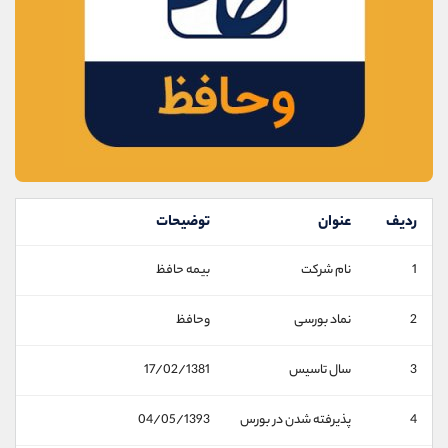
موبایل
09194198792
واتساپ
شروع گفتگو
تلگرام
@Armteam_admin_33
داخلی
118
پشتیبان فروش
(محسن یزدی)
موبایل
09304891085
واتساپ
شروع گفتگو
تلگرام
@Armteam_admin_103
ردیف
عنوان
توضیحات
داخلی
103
1
نام شرکت
بیمه حافظ
اطلاعات تماس
(دفتر فروش)
2
نماد بورسی
وحافظ
تلفن
021-22021030
تلفن
021-22021040
3
سال تاسیس
17/02/1381
بدون پیش شماره
90001030
اینستاگرام
@alireza.mehrabii
4
پذیرفته شدن در بورس
04/05/1393
کانال تلگرام
@alirezamehrabi_com