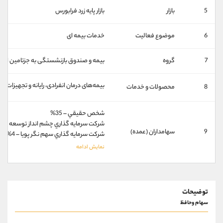
کانال بله
@alirezamehrabi_official
5
بازار
بازار پايه زرد فرابورس
6
موضوع فعالیت
خدمات بیمه ای
7
گروه
بیمه و صندوق بازنشستگی به جزتامین اجت
بیمه‌های درمان انفرادی، رایانه و تجهیزات
8
محصولات و خدمات
شخص حقيقي – 35%
شركت سرمايه گذاري چشم انداز توسعه شمال 
9
سهامداران (عمده)
شركت سرمايه گذاري سهم نگر پويا – 4%
توضیحات
سهام وحافظ