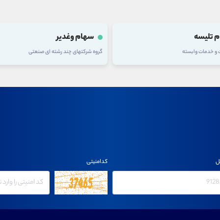
 وغدیر
سهام فولاد
های چند رشته ای صنعتی
گروه فلزات اساسی
ل
کدامنیتی