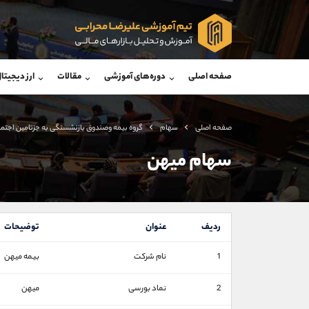
پشتیبان فروش
پشتی
(محسن یزدی)
صفحه اصلی
دوره‌های آموزشی
مقالات
ارز دیجیتا
موبایل
09304891085
موبایل
واتساپ
شروع گفتگو
واتساپ
تلگرام
@Armteam_admin_103
تلگرام
صفحه اصلی
سهام
گروه بيمه وصندوق بازنشستگی به جزتامين اجتم
داخلی
103
داخلی
سهام میهن
اطلاعات تماس
(دفتر فروش)
تلفن
تلفن
ردیف
عنوان
توضیحات
بدون پیش شماره
اینستاگرام
1
نام شرکت
بیمه میهن
کانال تلگرام
کانال بله
2
نماد بورسی
میهن