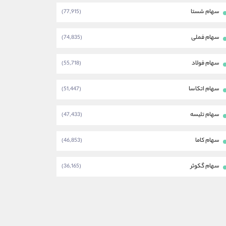
سهام شستا
(77,915)
سهام فملی
(74,835)
سهام فولاد
(55,718)
سهام اتکاسا
(51,447)
سهام تلیسه
(47,433)
سهام کاما
(46,853)
سهام گکوثر
(36,165)