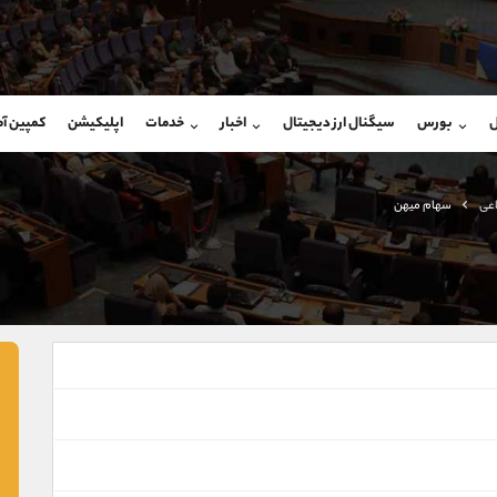
بان فروش
پشتیبان فروش
(ایمان پوراسماعیلی)
(یوسف فرخنده)
ل
بورس
سیگنال ارز دیجیتال
اخبار
خدمات
اپلیکیشن
کمپین آ
09927779040
موبایل
9194198792
شروع گفتگو
واتساپ
شروع گفتگ
@Armteam_admin_por
تلگرام
Armteam_admin_33
اعی
سهام میهن
107
داخلی
8