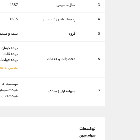
3
سال تاسیس
1387
4
پذیرفته شدن در بورس
1386
5
گروه
بیمه و صندوق
بیمه درمان
بیمه ثالث
6
محصولات و خدمات
بیمه حوادث
موسسه بنيادمس
شركت سرمايه گذا
7
سهامداران (عمده)
شركت تعاوني م
توضیحات
سهام میهن