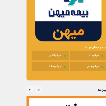
سهم های مرتبط
سهام دانا
سهام اتکای
سهام بپاس
سهام بساما
رین ها