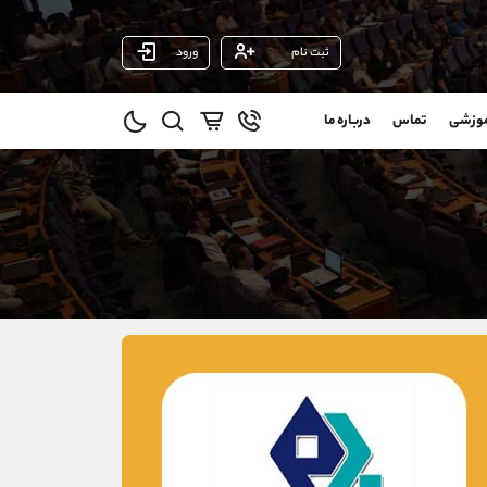
ثبت نام
ورود
پشتیبان فروش
(فائزه تهرانی)
موزشی
تماس
درباره ما
0
موبایل
09101364784
و
واتساپ
شروع گفتگو
@
تلگرام
@Armteam_admin_104
11
داخلی
104
021-22021030
021-22021040
90001030
@alireza.mehrabii
@alirezamehrabi_com
@alirezamehrabi_official