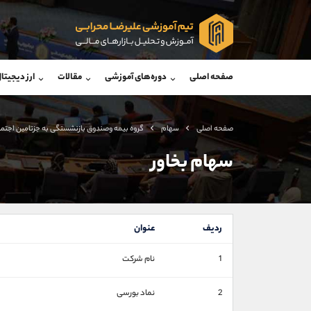
پشتیبان فروش
پشتی
(ایمان پوراسماعیلی)
صفحه اصلی
دوره‌های آموزشی
مقالات
ارز دیجیتا
موبایل
09927779040
موبایل
واتساپ
شروع گفتگو
واتساپ
تلگرام
@Armteam_admin_por
تلگرام
صفحه اصلی
سهام
گروه بيمه وصندوق بازنشستگی به جزتامين اجتم
داخلی
107
داخلی
سهام بخاور
اطلاعات تماس
(دفتر فروش)
تلفن
تلفن
ردیف
عنوان
بدون پیش شماره
اینستاگرام
1
نام شرکت
کانال تلگرام
کانال بله
2
نماد بورسی