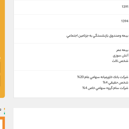
1391
1394
بيمه وصندوق بازنشستگي به جزتامين اجتماعي
بیمه عمر
آتش سوزی
شخص ثالث
شركت بانك خاورميانه سهامي عام 20%
شخص حقيقي 4%
شركت سام گروه سهامي خاص 4%
ت