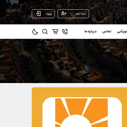
ثبت نام
ورود
پشتیبان فروش
(فائزه تهرانی)
موزشی
تماس
درباره ما
0
موبایل
09101364784
و
واتساپ
شروع گفتگو
@
تلگرام
@Armteam_admin_104
1
داخلی
104
021-22021030
021-22021040
90001030
@alireza.mehrabii
@alirezamehrabi_com
@alirezamehrabi_official