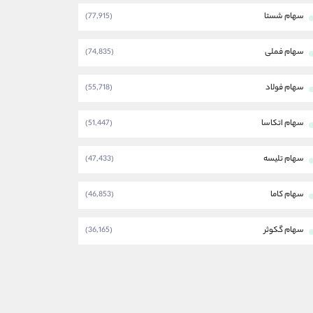
سهام شستا
(77,915)
سهام فملی
(74,835)
سهام فولاد
(55,718)
سهام اتکاسا
(51,447)
سهام تلیسه
(47,433)
سهام کاما
(46,853)
سهام گکوثر
(36,165)