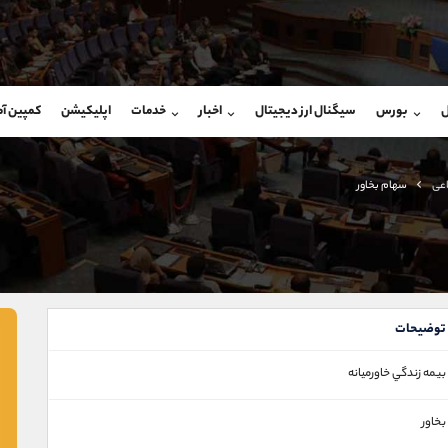
بان فروش
پشتیبان فروش
(یوسف فرخنده)
(محسن یزدی)
ل
بورس
سیگنال ارز دیجیتال
اخبار
خدمات
اپلیکیشن
کمپین آ
09194198792
موبایل
9304891085
شروع گفتگو
واتساپ
شروع گفتگ
@Armteam_admin_33
تلگرام
Armteam_admin_103
اعی
سهام بخاور
118
داخلی
03
توضیحات
بيمه زندگي خاورميانه
بخاور