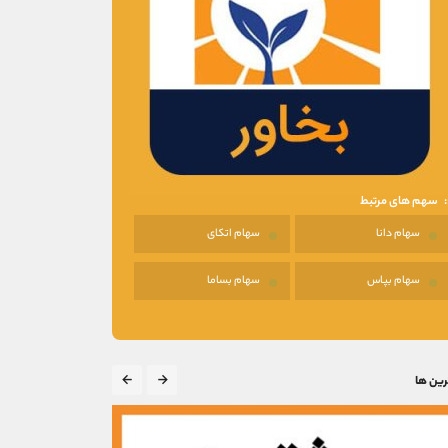
سهم های مرتبط
سهام دانا
سهام اتکای
سهام بپاس
سهام بساما
رین ها